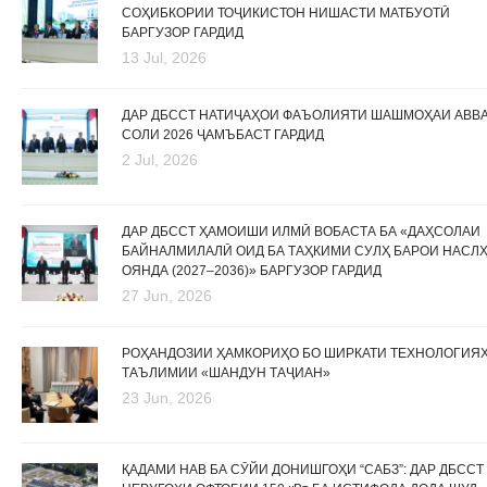
СОҲИБКОРИИ ТОҶИКИСТОН НИШАСТИ МАТБУОТӢ
БАРГУЗОР ГАРДИД
13 Jul, 2026
ДАР ДБССТ НАТИҶАҲОИ ФАЪОЛИЯТИ ШАШМОҲАИ АВВ
СОЛИ 2026 ҶАМЪБАСТ ГАРДИД
2 Jul, 2026
ДАР ДБССТ ҲАМОИШИ ИЛМӢ ВОБАСТА БА «ДАҲСОЛАИ
БАЙНАЛМИЛАЛӢ ОИД БА ТАҲКИМИ СУЛҲ БАРОИ НАСЛ
ОЯНДА (2027–2036)» БАРГУЗОР ГАРДИД
27 Jun, 2026
РОҲАНДОЗИИ ҲАМКОРИҲО БО ШИРКАТИ ТЕХНОЛОГИЯ
ТАЪЛИМИИ «ШАНДУН ТАҶИАН»
23 Jun, 2026
ҚАДАМИ НАВ БА СӮЙИ ДОНИШГОҲИ “САБЗ”: ДАР ДБССТ