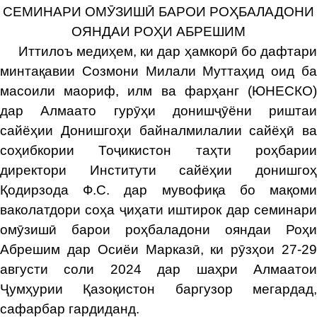
СЕМИНАРИ ОМӮЗИШӢ БАРОИ РОҲБАЛАДОНИ
ОЯНДАИ РОҲИ АБРЕШИМ
Иттилоъ медиҳем, ки дар ҳамкорӣ бо дафтари
минтақавии Созмони Милали Муттаҳид оид ба
масоили маориф, илм ва фарҳанг (ЮНЕСКО)
дар Алмаато гурӯҳи донишҷӯёни риштаи
сайёҳии Донишгоҳи байналмилалии сайёҳӣ ва
соҳибкории Тоҷикистон таҳти роҳбарии
директори Институти сайёҳии донишгоҳ
Қодирзода Ф.С. дар мувофиқа бо мақоми
ваколатдори соҳа ҷиҳати иштирок дар семинари
омӯзишӣ барои роҳбаладони ояндаи Роҳи
Абрешим дар Осиёи Марказӣ, ки рӯзҳои 27-29
августи соли 2024 дар шаҳри Алмаатои
Ҷумҳурии Қазоқистон баргузор мегардад,
сафарбар гардиданд.