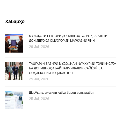
Хабарҳо
МУЛОҚОТИ РЕКТОРИ ДОНИШГОҲ БО РОҲБАРИЯТИ
ДОНИШГОҲИ ОМӮЗГОРИИ МАРКАЗИИ ЧИН
29 Jul, 2026
ТАШРИФИ ВАЗИРИ МУДОФИАИ ҶУМҲУРИИ ТОҶИКИСТО
БА ДОНИШГОҲИ БАЙНАЛМИЛАЛИИ САЙЁҲӢ ВА
СОҲИБКОРИИ ТОҶИКИСТОН
29 Jul, 2026
Шурӯъи комиссияи қабул барои довталабон
25 Jul, 2026