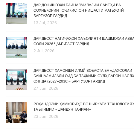
ДАР ДОНИШГОҲИ БАЙНАЛМИЛАЛИИ САЙЁҲӢ ВА
СОҲИБКОРИИ ТОҶИКИСТОН НИШАСТИ МАТБУОТӢ
БАРГУЗОР ГАРДИД
13 Jul, 2026
ДАР ДБССТ НАТИҶАҲОИ ФАЪОЛИЯТИ ШАШМОҲАИ АВВ
СОЛИ 2026 ҶАМЪБАСТ ГАРДИД
2 Jul, 2026
ДАР ДБССТ ҲАМОИШИ ИЛМӢ ВОБАСТА БА «ДАҲСОЛАИ
БАЙНАЛМИЛАЛӢ ОИД БА ТАҲКИМИ СУЛҲ БАРОИ НАСЛ
ОЯНДА (2027–2036)» БАРГУЗОР ГАРДИД
27 Jun, 2026
РОҲАНДОЗИИ ҲАМКОРИҲО БО ШИРКАТИ ТЕХНОЛОГИЯ
ТАЪЛИМИИ «ШАНДУН ТАҶИАН»
23 Jun, 2026