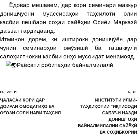
Ёдовар мешавем, дар кори семинари мазкур
донишҷӯёни муассисаҳои таҳсилоти олии
касбии пешбари соҳаи сайёҳии Осиёи Марказӣ
даъват гардидаанд.
Итминон дорем, ки иштироки донишҷӯён дар
чунин семинарҳои омӯзишӣ ба ташаккули
салоҳиятнокии касбии онҳо мусоидат менамояд.
Раёсати робитаҳои байналмилалӣ
PREVIOUS
NEXT
ҶАЛАСАИ КОРӢ ДАР
ИНСТИТУТИ ИЛМӢ-
ДОИРАИ ОМОДАГИҲО БА
ТАҲҚИҚОТИИ “ИҚТИСОДИ
ОҒОЗИ СОЛИ НАВИ ТАҲСИЛ
САБЗ”-И НАЗДИ
ДОНИШГОҲИ
БАЙНАЛМИЛАЛИИ САЙЁҲӢ
ВА СОҲИБКОРИИ