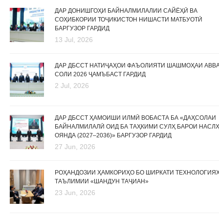
ДАР ДОНИШГОҲИ БАЙНАЛМИЛАЛИИ САЙЁҲӢ ВА
СОҲИБКОРИИ ТОҶИКИСТОН НИШАСТИ МАТБУОТӢ
БАРГУЗОР ГАРДИД
13 Jul, 2026
ДАР ДБССТ НАТИҶАҲОИ ФАЪОЛИЯТИ ШАШМОҲАИ АВВ
СОЛИ 2026 ҶАМЪБАСТ ГАРДИД
2 Jul, 2026
ДАР ДБССТ ҲАМОИШИ ИЛМӢ ВОБАСТА БА «ДАҲСОЛАИ
БАЙНАЛМИЛАЛӢ ОИД БА ТАҲКИМИ СУЛҲ БАРОИ НАСЛ
ОЯНДА (2027–2036)» БАРГУЗОР ГАРДИД
27 Jun, 2026
РОҲАНДОЗИИ ҲАМКОРИҲО БО ШИРКАТИ ТЕХНОЛОГИЯ
ТАЪЛИМИИ «ШАНДУН ТАҶИАН»
23 Jun, 2026