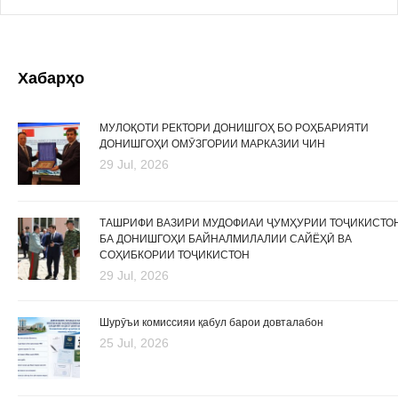
Хабарҳо
МУЛОҚОТИ РЕКТОРИ ДОНИШГОҲ БО РОҲБАРИЯТИ
ДОНИШГОҲИ ОМӮЗГОРИИ МАРКАЗИИ ЧИН
29 Jul, 2026
ТАШРИФИ ВАЗИРИ МУДОФИАИ ҶУМҲУРИИ ТОҶИКИСТО
БА ДОНИШГОҲИ БАЙНАЛМИЛАЛИИ САЙЁҲӢ ВА
СОҲИБКОРИИ ТОҶИКИСТОН
29 Jul, 2026
Шурӯъи комиссияи қабул барои довталабон
25 Jul, 2026