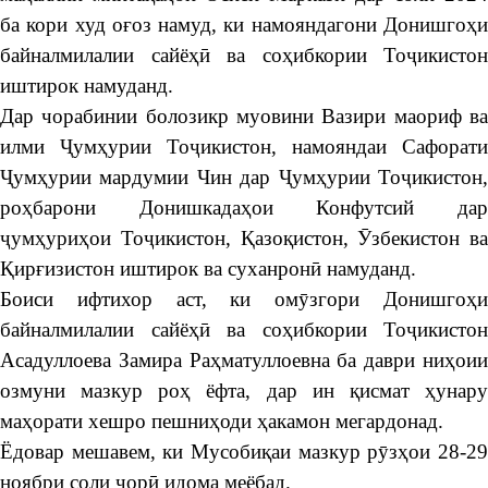
ба кори худ оғоз намуд, ки намояндагони Донишгоҳи
байналмилалии сайёҳӣ ва соҳибкории Тоҷикистон
иштирок намуданд.
Дар чорабинии болозикр муовини Вазири маориф ва
илми Ҷумҳурии Тоҷикистон, намояндаи Сафорати
Ҷумҳурии мардумии Чин дар Ҷумҳурии Тоҷикистон,
роҳбарони Донишкадаҳои Конфутсий дар
ҷумҳуриҳои Тоҷикистон, Қазоқистон, Ӯзбекистон ва
Қирғизистон иштирок ва суханронӣ намуданд.
Боиси ифтихор аст, ки омӯзгори Донишгоҳи
байналмилалии сайёҳӣ ва соҳибкории Тоҷикистон
Асадуллоева Замира Раҳматуллоевна ба даври ниҳоии
озмуни мазкур роҳ ёфта, дар ин қисмат ҳунару
маҳорати хешро пешниҳоди ҳакамон мегардонад.
Ёдовар мешавем, ки Мусобиқаи мазкур рӯзҳои 28-29
ноябри соли ҷорӣ идома меёбад.