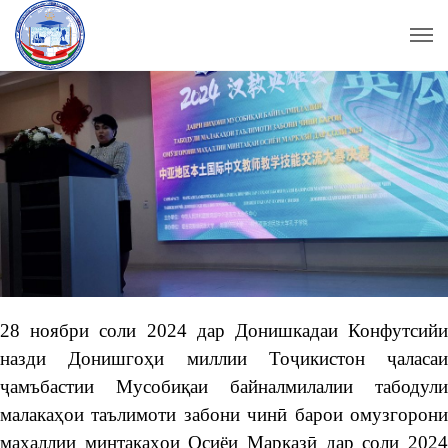
28 ноябри соли 2024 дар Донишкадаи Конфутсийи
назди Донишгоҳи миллии Тоҷикистон ҷаласаи
ҷамъбастии Мусобиқаи байналмилалии табодули
малакаҳои таълимоти забони чинӣ барои омузгорони
маҳаллии минтақаҳои Осиёи Марказӣ дар соли 2024