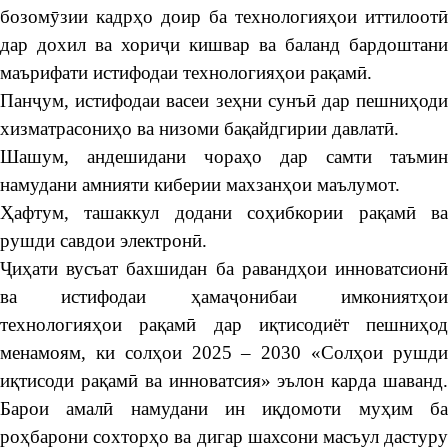
бозомӯзии кадрҳо доир ба технологияҳои иттилоотӣ
дар дохил ва хориҷи кишвар ва баланд бардоштани
маърифати истифодаи технологияҳои рақамӣ.
Панҷум, истифодаи васеи зеҳни сунъӣ дар пешниҳоди
хизматрасониҳо ва низоми бақайдгирии давлатӣ.
Шашум, андешидани чораҳо дар самти таъмин
намудани амнияти киберии махзанҳои маълумот.
Ҳафтум, ташаккул додани соҳибкории рақамӣ ва
рушди савдои электронӣ.
Ҷиҳати вусъат бахшидан ба равандҳои инноватсионӣ
ва истифодаи ҳамаҷонибаи имкониятҳои
технологияҳои рақамӣ дар иқтисодиёт пешниҳод
менамоям, ки солҳои 2025 – 2030 «Солҳои рушди
иқтисоди рақамӣ ва инноватсия» эълон карда шаванд.
Барои амалӣ намудани ин иқдомоти муҳим ба
роҳбарони сохторҳо ва дигар шахсони масъул дастуру