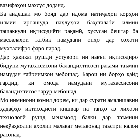
вазифаҳои махсус доданд.
Ба андешаи мо бояд дар идома натиҷаҳои корҳои
илмии ироашуда паҳлӯҳои баҳсталаби илмии
ташаккули иқтисодиёти рақамӣ, хусусан бештар ба
масъалаҳои татбиқ намудани онҳо дар соҳоти
мухталифро фаро гирад.
Дар ҳақиқат рушди устувори ин навъи иқтисодиро
бидуни мутахассисони баландихтисоси рақамӣ таъмин
намудан ғайриимкон мебошад. Барои ин борҳо қайд
гардид, ки омода намудани мутахассисони
баландихтисос зарур мебошад.
Мо инминони комил дорем, ки дар сурати амалишавии
ҳадафҳо иқтисодиёти кишвар на танҳо аз лиҳози
технологӣ рушд менамояд балки дар таъмини
некӯаҳволии аҳолии малакат метавонад таъсири калон
расонад.