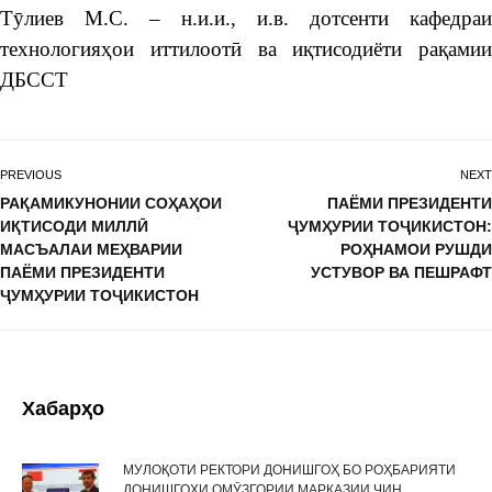
Тӯлиев М.С. – н.и.и., и.в. дотсенти кафедраи
технологияҳои иттилоотӣ ва иқтисодиёти рақамии
ДБССТ
PREVIOUS
NEXT
РАҚАМИКУНОНИИ СОҲАҲОИ
ПАЁМИ ПРЕЗИДЕНТИ
ИҚТИСОДИ МИЛЛӢ
ҶУМҲУРИИ ТОҶИКИСТОН:
МАСЪАЛАИ МЕҲВАРИИ
РОҲНАМОИ РУШДИ
ПАЁМИ ПРЕЗИДЕНТИ
УСТУВОР ВА ПЕШРАФТ
ҶУМҲУРИИ ТОҶИКИСТОН
Хабарҳо
МУЛОҚОТИ РЕКТОРИ ДОНИШГОҲ БО РОҲБАРИЯТИ
ДОНИШГОҲИ ОМӮЗГОРИИ МАРКАЗИИ ЧИН