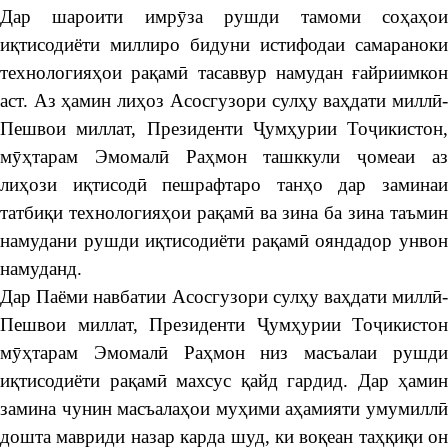
Дар шароити имрӯза рушди тамоми соҳаҳои
иқтисодиёти миллиро бидуни истифодаи самараноки
технологияҳои рақамӣ тасаввур намудан ғайриимкон
аст. Аз ҳамин лиҳоз Асосгузори сулҳу ваҳдати миллӣ-
Пешвои миллат, Президенти Ҷумҳурии Тоҷикистон,
мӯҳтарам Эмомалӣ Раҳмон ташккули ҷомеаи аз
лиҳози иқтисодӣ пешрафтаро танҳо дар заминаи
татбиқи технологияҳои рақамӣ ва зина ба зина таъмин
намудани рушди иқтисодиёти рақамӣ ояндадор унвон
намуданд.
Дар Паёми навбатии Асосгузори сулҳу ваҳдати миллӣ-
Пешвои миллат, Президенти Ҷумҳурии Тоҷикистон
мӯҳтарам Эмомалӣ Раҳмон низ масъалаи рушди
иқтисодиёти рақамӣ махсус қайд гардид. Дар ҳамин
замина чунин масъалаҳои муҳими аҳамияти умумиллӣ
дошта мавриди назар карда шуд, ки воқеан таҳқиқи он