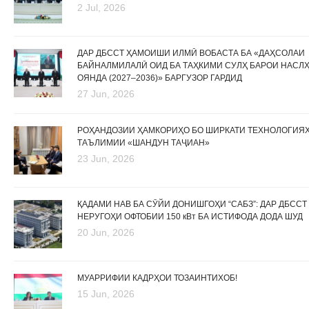
2 Jul, 2026
ДАР ДБССТ ҲАМОИШИ ИЛМӢ ВОБАСТА БА «ДАҲСОЛАИ
БАЙНАЛМИЛАЛӢ ОИД БА ТАҲКИМИ СУЛҲ БАРОИ НАСЛ
ОЯНДА (2027–2036)» БАРГУЗОР ГАРДИД
27 Jun, 2026
РОҲАНДОЗИИ ҲАМКОРИҲО БО ШИРКАТИ ТЕХНОЛОГИЯ
ТАЪЛИМИИ «ШАНДУН ТАҶИАН»
23 Jun, 2026
ҚАДАМИ НАВ БА СӮЙИ ДОНИШГОҲИ “САБЗ”: ДАР ДБССТ
НЕРУГОҲИ ОФТОБИИ 150 кВт БА ИСТИФОДА ДОДА ШУД
20 Jun, 2026
МУАРРИФИИ КАДРҲОИ ТОЗАИНТИХОБ!
15 Jun, 2026