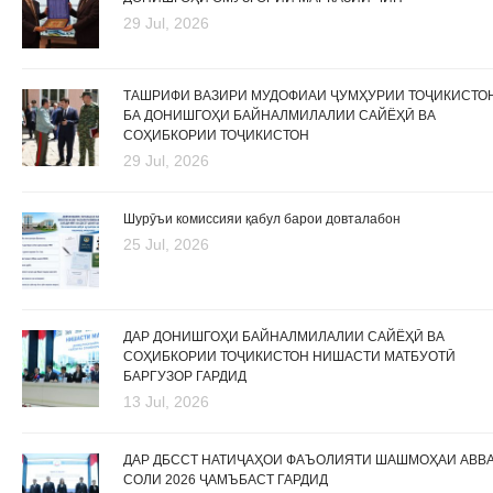
29 Jul, 2026
ТАШРИФИ ВАЗИРИ МУДОФИАИ ҶУМҲУРИИ ТОҶИКИСТО
БА ДОНИШГОҲИ БАЙНАЛМИЛАЛИИ САЙЁҲӢ ВА
СОҲИБКОРИИ ТОҶИКИСТОН
29 Jul, 2026
Шурӯъи комиссияи қабул барои довталабон
25 Jul, 2026
ДАР ДОНИШГОҲИ БАЙНАЛМИЛАЛИИ САЙЁҲӢ ВА
СОҲИБКОРИИ ТОҶИКИСТОН НИШАСТИ МАТБУОТӢ
БАРГУЗОР ГАРДИД
13 Jul, 2026
ДАР ДБССТ НАТИҶАҲОИ ФАЪОЛИЯТИ ШАШМОҲАИ АВВ
СОЛИ 2026 ҶАМЪБАСТ ГАРДИД