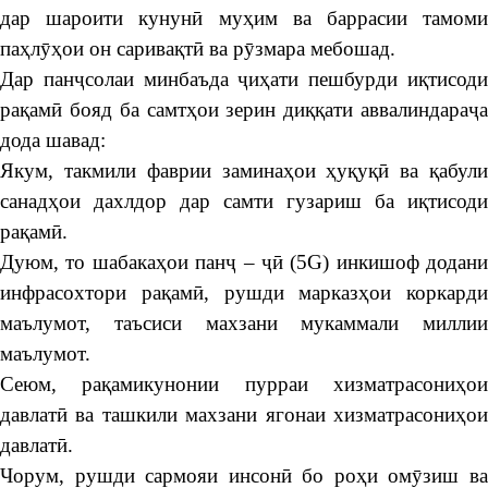
дар шароити кунунӣ муҳим ва баррасии тамоми
паҳлӯҳои он саривақтӣ ва рӯзмара мебошад.
Дар панҷсолаи минбаъда ҷиҳати пешбурди иқтисоди
рақамӣ бояд ба самтҳои зерин диққати аввалиндараҷа
дода шавад:
Якум, такмили фаврии заминаҳои ҳуқуқӣ ва қабули
санадҳои дахлдор дар самти гузариш ба иқтисоди
рақамӣ.
Дуюм, то шабакаҳои панҷ – ҷӣ (5G) инкишоф додани
инфрасохтори рақамӣ, рушди марказҳои коркарди
маълумот, таъсиси махзани мукаммали миллии
маълумот.
Сеюм, рақамикунонии пурраи хизматрасониҳои
давлатӣ ва ташкили махзани ягонаи хизматрасониҳои
давлатӣ.
Чорум, рушди сармояи инсонӣ бо роҳи омӯзиш ва