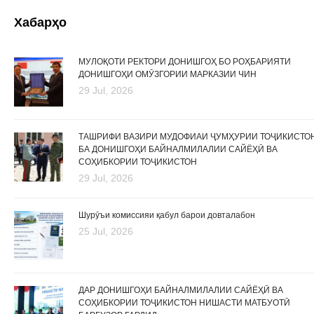
Хабарҳо
МУЛОҚОТИ РЕКТОРИ ДОНИШГОҲ БО РОҲБАРИЯТИ
ДОНИШГОҲИ ОМӮЗГОРИИ МАРКАЗИИ ЧИН
29 Jul, 2026
ТАШРИФИ ВАЗИРИ МУДОФИАИ ҶУМҲУРИИ ТОҶИКИСТО
БА ДОНИШГОҲИ БАЙНАЛМИЛАЛИИ САЙЁҲӢ ВА
СОҲИБКОРИИ ТОҶИКИСТОН
29 Jul, 2026
Шурӯъи комиссияи қабул барои довталабон
25 Jul, 2026
ДАР ДОНИШГОҲИ БАЙНАЛМИЛАЛИИ САЙЁҲӢ ВА
СОҲИБКОРИИ ТОҶИКИСТОН НИШАСТИ МАТБУОТӢ