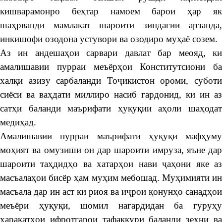
кишварамонро беҳтар намоем барои ҳар як
шаҳрванди мамлакат шароити зиндагии арзанда,
инкишофи озодона устувори ва озодиро муҳаё созем.
Аз ин андешаҳои сарвари давлат бар меояд, ки
амалишавии пурраи меъёрҳои Конститутсиони ба
халқи азизу сарбаланди Тоҷикистон ороми, суботи
сиёси ва ваҳдати миллиро насиб гардонид, ки ин аз
сатҳи баланди маърифати ҳуқуқии аҳоли шаҳодат
медиҳад.
Амалишавии пурраи маърифати ҳуқуқи мафҳуму
моҳият ва омузиши он дар шароити имруза, яъне дар
шароити таҳдидҳо ва хатарҳои нави ҷаҳони яке аз
масъалаҳои бисёр ҳам муҳим мебошад. Муҳимияти ин
масъала дар ин аст ки риоя ва иҷрои қонунҳо санадҳои
меъёри ҳуқуқи, шомил нагардидан ба гуруҳу
ҳаракатҳои ифротгарои тафаккури баланди зеҳни ва