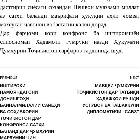
дастгирии сиёсати созандаи Пешвои муаззами миллат
аз сатҳи баланди маърифати ҳуқуқии аҳли ҷомеа,
махсусан ҷавонон вобастагии калон дорад.
Дар фарҷоми кори конфронс ба иштирокчиён
сипосномаи Хадамоти гумруки назди Ҳукумати
Ҷумҳурии Тоҷикистон сарфароз гардонида шуд.
PREVIOUS
NEXT
ИШТИРОКИ
МАВҚЕИ ҶУМҲУРИИ
НАМОЯНДАГОНИ
ТОҶИКИСТОН ДАР ТАТБИҚИ
ДОНИШГОҲИ
ҲАДАФҲОИ РУШДИ
БАЙНАЛМИЛАЛИИ САЙËҲӢ
УСТУВОР ВА ТАШАККУЛИ
ВА СОҲИБКОРИИ
ДИПЛОМАТИЯИ “САБЗ”
ТОҶИКИСТОН ДАР
КОНФРОНСИ САТҲИ
БАЛАНД ДАР ҶУМҲУРИИ
МАРДУМИИ ЧИН