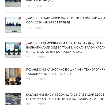
БАРГУЗОР ГАРДИД
13 Jul, 2026
ДАР ДБССТ НАТИҶАҲОИ ФАЪОЛИЯТИ ШАШМОҲАИ АВВ
СОЛИ 2026 ҶАМЪБАСТ ГАРДИД
2 Jul, 2026
ДАР ДБССТ ҲАМОИШИ ИЛМӢ ВОБАСТА БА «ДАҲСОЛАИ
БАЙНАЛМИЛАЛӢ ОИД БА ТАҲКИМИ СУЛҲ БАРОИ НАСЛ
ОЯНДА (2027–2036)» БАРГУЗОР ГАРДИД
27 Jun, 2026
РОҲАНДОЗИИ ҲАМКОРИҲО БО ШИРКАТИ ТЕХНОЛОГИЯ
ТАЪЛИМИИ «ШАНДУН ТАҶИАН»
23 Jun, 2026
ҚАДАМИ НАВ БА СӮЙИ ДОНИШГОҲИ “САБЗ”: ДАР ДБССТ
НЕРУГОҲИ ОФТОБИИ 150 кВт БА ИСТИФОДА ДОДА ШУД
20 Jun, 2026