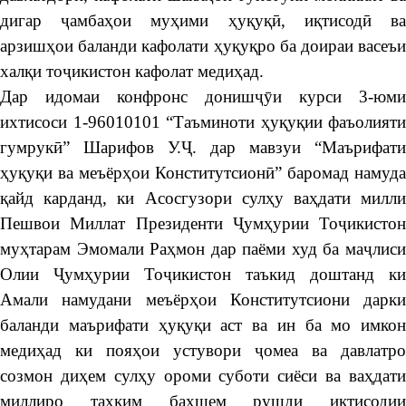
дигар ҷамбаҳои муҳими ҳуқуқӣ, иқтисодӣ ва
арзишҳои баланди кафолати ҳуқуқро ба доираи васеъи
халқи тоҷикистон кафолат медиҳад.
Дар идомаи конфронс донишҷӯи курси 3-юми
ихтисоси 1-96010101 “Таъминоти ҳуқуқии фаъолияти
гумрукӣ” Шарифов У.Ҷ. дар мавзуи “Маърифати
ҳуқуқи ва меъёрҳои Конститутсионӣ” баромад намуда
қайд карданд, ки Асосгузори сулҳу ваҳдати милли
Пешвои Миллат Президенти Ҷумҳурии Тоҷикистон
муҳтарам Эмомали Раҳмон дар паёми худ ба маҷлиси
Олии Ҷумҳурии Тоҷикистон таъкид доштанд ки
Амали намудани меъёрҳои Конститутсиони дарки
баланди маърифати ҳуқуқи аст ва ин ба мо имкон
медиҳад ки пояҳои устувори ҷомеа ва давлатро
созмон диҳем сулҳу ороми суботи сиёси ва ваҳдати
миллиро таҳким бахшем рушди иқтисодии