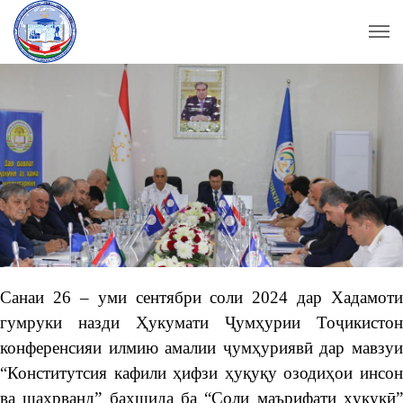
Санаи 26 – уми сентябри соли 2024 дар Хадамоти
гумруки назди Ҳукумати Ҷумҳурии Тоҷикистон
конференсияи илмию амалии ҷумҳуриявӣ дар мавзуи
“Конститутсия кафили ҳифзи ҳуқуқу озодиҳои инсон
ва шаҳрванд” бахшида ба “Соли маърифати ҳуқуқӣ”