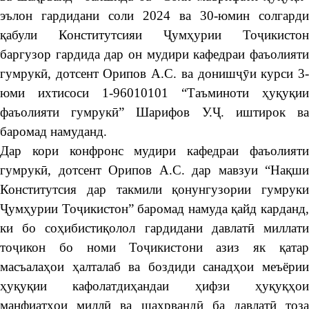
эълон гардидани соли 2024 ва 30-юмин солгарди
қабули Конститутсияи Ҷумҳурии Тоҷикистон
баргузор гардида дар он мудири кафедраи фаъолияти
гумрукӣ, дотсент Орипов А.С. ва донишҷӯи курси 3-
юми ихтисоси 1-96010101 “Таъминоти ҳуқуқии
фаъолияти гумрукӣ” Шарифов У.Ҷ. иштирок ва
баромад намуданд.
Дар кори конфронс мудири кафедраи фаъолияти
гумрукӣ, дотсент Орипов А.С. дар мавзуи “Нақши
Конститутсия дар такмили қонунгузории гумруки
Ҷумҳурии Тоҷикистон” баромад намуда қайд карданд,
ки бо соҳибистиқолол гардидани давлатӣ миллати
тоҷикон бо номи Тоҷикистони азиз як қатар
масъалаҳои ҳалталаб ва боздиди санадҳои меъёрии
ҳуқуқии кафолатдиҳандаи ҳифзи ҳуқуқҳои
манфиатҳои миллӣ ва шаҳрвандӣ ба давлатӣ тоза