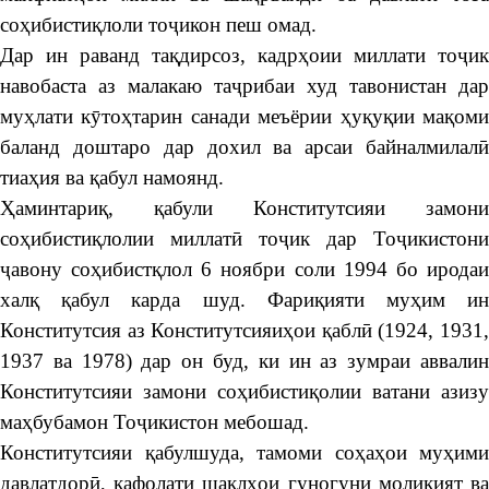
соҳибистиқлоли тоҷикон пеш омад.
Дар ин раванд тақдирсоз, кадрҳоии миллати тоҷик
навобаста аз малакаю таҷрибаи худ тавонистан дар
муҳлати кӯтоҳтарин санади меъёрии ҳуқуқии мақоми
баланд доштаро дар дохил ва арсаи байналмилалӣ
тиаҳия ва қабул намоянд.
Ҳаминтариқ, қабули Конститутсияи замони
соҳибистиқлолии миллатӣ тоҷик дар Тоҷикистони
ҷавону соҳибистқлол 6 ноябри соли 1994 бо иродаи
халқ қабул карда шуд. Фариқияти муҳим ин
Конститутсия аз Конститутсияиҳои қаблӣ (1924, 1931,
1937 ва 1978) дар он буд, ки ин аз зумраи аввалин
Конститутсияи замони соҳибистиқолии ватани азизу
маҳбубамон Тоҷикистон мебошад.
Конститутсияи қабулшуда, тамоми соҳаҳои муҳими
давлатдорӣ, кафолати шаклҳои гуногуни моликият ва