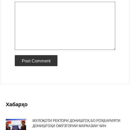
Хабарҳо
МУЛОҚОТИ РЕКТОРИ ДОНИШГОҲ БО РОҲБАРИЯТИ
ДОНИШГОҲИ ОМӮЗГОРИИ МАРКАЗИИ ЧИН