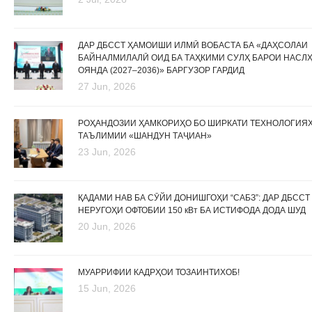
ДАР ДБССТ ҲАМОИШИ ИЛМӢ ВОБАСТА БА «ДАҲСОЛАИ
БАЙНАЛМИЛАЛӢ ОИД БА ТАҲКИМИ СУЛҲ БАРОИ НАСЛ
ОЯНДА (2027–2036)» БАРГУЗОР ГАРДИД
27 Jun, 2026
РОҲАНДОЗИИ ҲАМКОРИҲО БО ШИРКАТИ ТЕХНОЛОГИЯ
ТАЪЛИМИИ «ШАНДУН ТАҶИАН»
23 Jun, 2026
ҚАДАМИ НАВ БА СӮЙИ ДОНИШГОҲИ “САБЗ”: ДАР ДБССТ
НЕРУГОҲИ ОФТОБИИ 150 кВт БА ИСТИФОДА ДОДА ШУД
20 Jun, 2026
МУАРРИФИИ КАДРҲОИ ТОЗАИНТИХОБ!
15 Jun, 2026