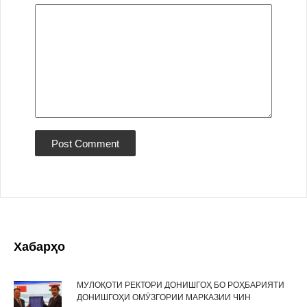
Хабарҳо
МУЛОҚОТИ РЕКТОРИ ДОНИШГОҲ БО РОҲБАРИЯТИ
ДОНИШГОҲИ ОМӮЗГОРИИ МАРКАЗИИ ЧИН