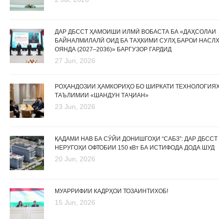
ДАР ДБССТ ҲАМОИШИ ИЛМӢ ВОБАСТА БА «ДАҲСОЛАИ
БАЙНАЛМИЛАЛӢ ОИД БА ТАҲКИМИ СУЛҲ БАРОИ НАСЛ
ОЯНДА (2027–2036)» БАРГУЗОР ГАРДИД
27 Jun, 2026
РОҲАНДОЗИИ ҲАМКОРИҲО БО ШИРКАТИ ТЕХНОЛОГИЯ
ТАЪЛИМИИ «ШАНДУН ТАҶИАН»
23 Jun, 2026
ҚАДАМИ НАВ БА СӮЙИ ДОНИШГОҲИ “САБЗ”: ДАР ДБССТ
НЕРУГОҲИ ОФТОБИИ 150 кВт БА ИСТИФОДА ДОДА ШУД
20 Jun, 2026
МУАРРИФИИ КАДРҲОИ ТОЗАИНТИХОБ!
15 Jun, 2026