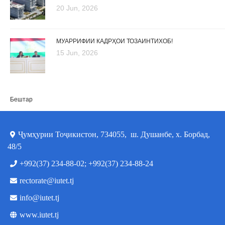
20 Jun, 2026
МУАРРИФИИ КАДРҲОИ ТОЗАИНТИХОБ!
15 Jun, 2026
Бештар
Ҷумҳурии Тоҷикистон, 734055, ш. Душанбе, х. Борбад,
48/5
+992(37) 234-88-02; +992(37) 234-88-24
rectorate@iutet.tj
info@iutet.tj
www.iutet.tj