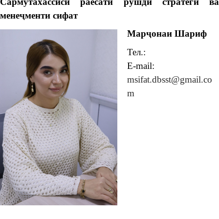
Сармутахассиси раёсати рушди стратегӣ ва
менеҷменти сифат
Марҷонаи Шариф
Тел.:
E-mail:
msifat.dbsst@gmail.co
m