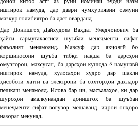
доноӣ китоб аст” аз рӯйи номинаи эҷоди назм
иштирок намуда, дар даври ҷумҳуриявии озмуни
мазкур ғолибиятро ба даст оварданд.
Дар Донишгоҳ Дайхудоев Ваҳдат Умедҷонович ба
ҳайси сармутахассиси шуъбаи менеҷменти сифат
фаъолият менамоянд. Мавсуф дар якҷоягӣ бо
коршиносони шуъба тибқи нақша ба дарсҳои
омӯзгорон, махсусан, ба дарсҳои кушода ё намунавӣ
иштирок намуда, хулосаҳои худро дар шакли
ҳисоботи хаттӣ ва электронӣ ба сохторҳои дахлдор
пешкаш менамояд. Илова бар ин, масъалаҳое, ки дар
шуроҳои амалкунандаи донишгоҳ ба шуъбаи
менеҷменти сифат вогузор мешаванд, иҷрои онҳоро
назорат мекунад.