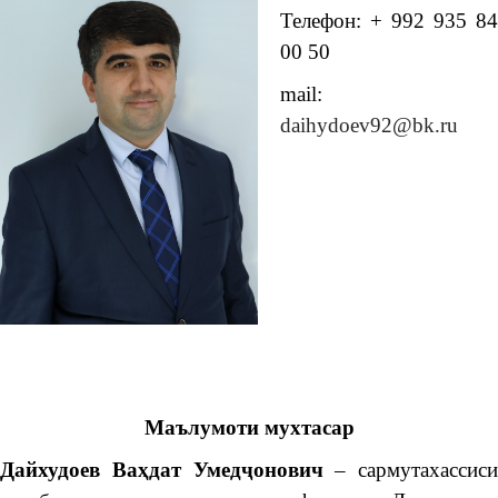
Телефон: + 992 935 84
00 50
mail:
daihydoev92@bk.ru
Маълумоти мухтасар
Дайхудоев Ва
ҳ
дат
Умед
ҷ
онович
– сармутахассиси