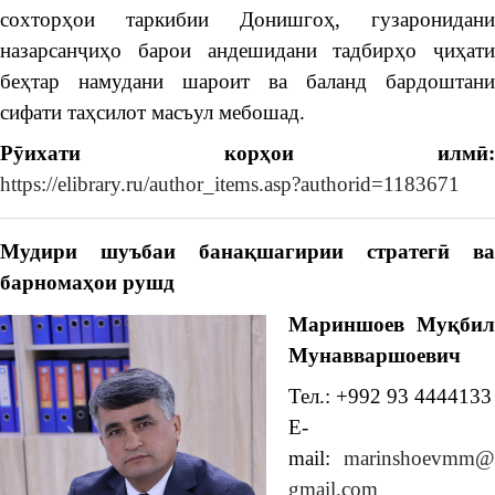
сохторҳои таркибии Донишгоҳ, гузаронидани
назарсанҷиҳо барои андешидани тадбирҳо ҷиҳати
беҳтар намудани шароит ва баланд бардоштани
сифати таҳсилот масъул мебошад.
Рӯихати корҳои илмӣ
:
https://elibrary.ru/author_items.asp?authorid=1183671
Мудири шуъбаи банақшагирии стратегӣ ва
барномаҳои рушд
Мариншоев Муқбил
Мунавваршоевич
Тел.: +992 93 4444133
E-
mail:
marinshoevmm@
gmail.com