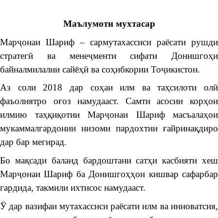
Маълумоти мухтасар
Марҷонаи Шариф – сармутахассиси раёсати рушди
стратегӣ ва менеҷменти сифати Донишгоҳи
байналмилалии сайёҳӣ ва соҳибкории Тоҷикистон.
Аз соли 2018 дар соҳаи илм ва таҳсилоти олӣ
фаъолиятро оғоз намудааст. Самти асосии корҳои
илмию таҳқиқотии Марҷонаи Шариф масъалаҳои
мукаммалгардонии низоми пардохтии ғайринақдиро
дар бар мегирад.
Бо мақсади баланд бардоштани сатҳи касбияти хеш
Марҷонаи Шариф ба Донишгоҳҳои кишвар сафарбар
гардида, такмили ихтисос намудааст.
Ӯ дар вазифаи мутахассиси раёсати илм ва инноватсия,