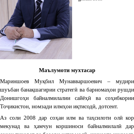
Маълумоти мухтасар
Мариншоев Муқбил Мунавваршоевич – мудири
шуъбаи банақшагирии стратегӣ ва барномаҳои рушди
Донишгоҳи байналмилалии сайёҳӣ ва соҳибкории
Тоҷикистон, номзади илмҳои иқтисодӣ, дотсент.
Аз соли 2008 дар соҳаи илм ва таҳсилоти олӣ кор
мекунад ва ҳамчун коршиноси байналмилалӣ дар