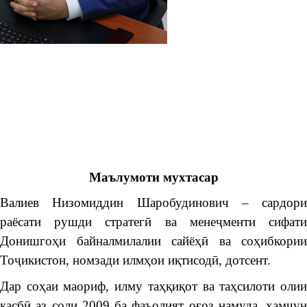
Маълумоти мухтасар
Валиев Низомиддин Шаробудинович – cардори
раёсати рушди стратегӣ ва менеҷменти сифати
Донишгоҳи байналмилалии сайёҳӣ ва соҳибкории
Тоҷикистон, номзади илмҳои иқтисодӣ, дотсент.
Дар соҳаи маориф, илму таҳқиқот ва таҳсилоти олии
касбӣ аз соли 2009 ба фаъолият оғоз намуда, ҳамчун