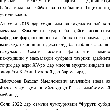
шуъбаи менеҷменти сифати Донишгоҳи
байналмилалии сайёҳӣ ва соҳибкории Тоҷикистон,
устоди калон.
Аз соли 2015 дар соҳаи илм ва таҳсилоти олӣ кор
мекунад. Фаъолияти худро ба ҳайси ассистенти
кафедраи фарҳангшиносӣ
ва забонҳо оғоз намуда, да
вазифаҳои ҷонишини декан оид ба тарбия фаъолият
намудааст. Самти асосии фаъолияти илмию
пажӯҳишии ӯ масъалаҳои мубрами таърихи адабиёти
тоҷик дар асри XV-ро дар мисоли муҳити зиндагӣ ва
эҷодиёти Хаёлии Бухороӣ дар бар мегирад.
Дайхудоев Ваҳдат Умедҷонович муаллифи зиёда аз
40-то мақолаҳои илмӣ-таҳқиқотӣ ва илмӣ-оммавӣ
мебошад.
Соли 2022 дар озмуни ҷумҳуриявии “Фурӯғи субҳи