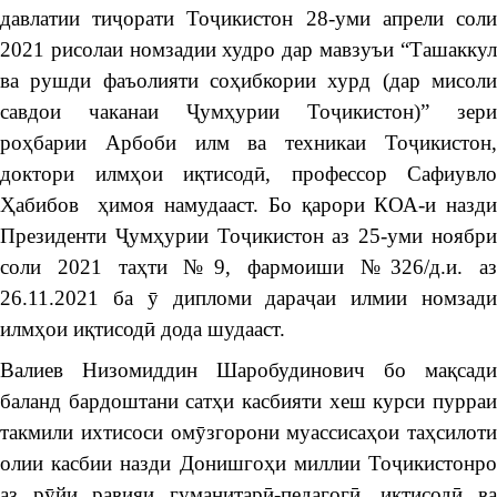
давлатии тиҷорати Тоҷикистон 28-уми апрели соли
2021 рисолаи номзадии худро дар мавзуъи “Ташаккул
ва рушди фаъолияти соҳибкории хурд (дар мисоли
савдои чаканаи Ҷумҳурии Тоҷикистон)” зери
роҳбарии Арбоби илм ва техникаи Тоҷикистон,
доктори илмҳои иқтисодӣ, профессор Сафиувло
Ҳабибов ҳимоя намудааст. Бо қарори КОА-и назди
Президенти Ҷумҳурии Тоҷикистон аз 25-уми ноябри
соли 2021 таҳти №9, фармоиши №326/д.и. аз
26.11.2021 ба ӯ дипломи дараҷаи илмии номзади
илмҳои иқтисодӣ дода шудааст.
Валиев Низомиддин Шаробудинович бо мақсади
баланд бардоштани сатҳи касбияти хеш курси пурраи
такмили ихтисоси омӯзгорони муассисаҳои таҳсилоти
олии касбии назди Донишгоҳи миллии Тоҷикистонро
аз рӯйи равияи гуманитарӣ-педагогӣ, иқтисодӣ ва