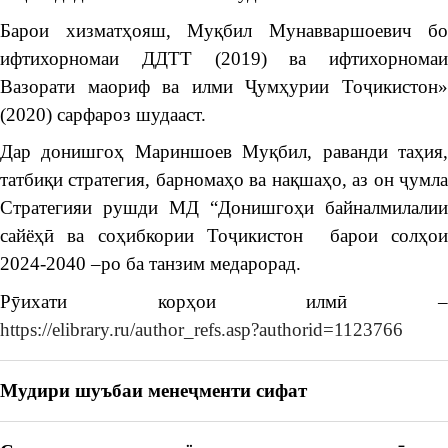
Барои хизматҳояш, Муқбил Мунавваршоевич бо
ифтихорномаи ДДТТ (2019) ва ифтихорномаи
Вазорати маориф ва илми Ҷумҳурии Тоҷикистон»
(2020) сарфароз шудааст.
Дар донишгоҳ Мариншоев Муқбил, раванди таҳия,
татбиқи стратегия, барномаҳо ва нақшаҳо, аз он ҷумла
Стратегияи рушди МД “Донишгоҳи байналмилалии
сайёҳӣ ва соҳибкории Тоҷикистон барои солҳои
2024-2040 –ро ба танзим медарорад.
Рӯихати корҳои илмӣ –
https://elibrary.ru/author_refs.asp?authorid=1123766
Мудири шуъбаи менеҷменти сифат