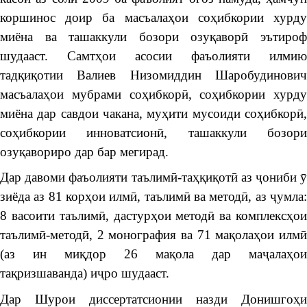
коршинос доир ба масъалаҳои соҳибкории хурду
миёна ва ташаккули бозори озуқаворӣ эътироф
шудааст. Самтҳои асосии фаъолияти илмию
тадқиқотии Валиев Низомиддин Шаробудинович
масъалаҳои мубрами соҳибкорӣ, соҳибкории хурду
миёна дар савдои чакана, муҳити мусоиди соҳибкорӣ,
соҳибкории инноватсионӣ, ташаккули бозори
озуқавориро дар бар мегирад.
Дар давоми фаъолияти таълимӣ-таҳқиқотӣ аз ҷониби ӯ
зиёда аз 81 корҳои илмӣ, таълимӣ ва методӣ, аз ҷумла:
8 васоити таълимӣ, дастурҳои методӣ ва комплексҳои
таълимӣ-методӣ, 2 монография ва 71 мақолаҳои илмӣ
(аз ин миқдор 26 мақола дар маҷалаҳои
тақризшаванда) иҷро шудааст.
Дар Шурои диссертатсионии назди Донишгоҳи