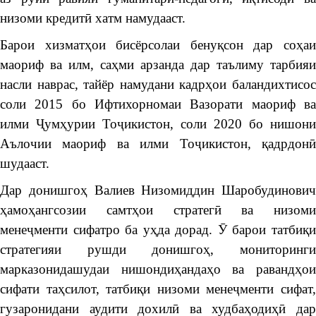
низоми кредитӣ хатм намудааст.
Барои хизматҳои бисёрсолаи бенуқсон дар соҳаи
маориф ва илм, саҳми арзанда дар таълиму тарбияи
насли наврас, тайёр намудани кадрҳои баландихтисос
соли 2015 бо Ифтихорномаи Вазорати маориф ва
илми Ҷумҳурии Тоҷикистон, соли 2020 бо нишони
Аълочии маориф ва илми Тоҷикистон, қадрдонӣ
шудааст.
Дар донишгоҳ Валиев Низомиддин Шаробудинович
ҳамоҳангсозии самтҳои стратегӣ ва низоми
менеҷменти сифатро ба уҳда дорад. Ӯ барои татбиқи
стратегияи рушди донишгоҳ, мониторинги
марказонидашудаи нишондиҳандаҳо ва равандҳои
сифати таҳсилот, татбиқи низоми менеҷменти сифат,
гузаронидани аудити дохилӣ ва худбаҳодиҳӣ дар