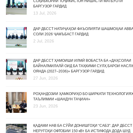
СОҲИБКОРИИ ТОҶИКИСТОН НИШАСТИ МАТБУОТӢ
БАРГУЗОР ГАРДИД
13 Jul, 2026
ДАР ДБССТ НАТИҶАҲОИ ФАЪОЛИЯТИ ШАШМОҲАИ АВВ
СОЛИ 2026 ҶАМЪБАСТ ГАРДИД
2 Jul, 2026
ДАР ДБССТ ҲАМОИШИ ИЛМӢ ВОБАСТА БА «ДАҲСОЛАИ
БАЙНАЛМИЛАЛӢ ОИД БА ТАҲКИМИ СУЛҲ БАРОИ НАСЛ
ОЯНДА (2027–2036)» БАРГУЗОР ГАРДИД
27 Jun, 2026
РОҲАНДОЗИИ ҲАМКОРИҲО БО ШИРКАТИ ТЕХНОЛОГИЯ
ТАЪЛИМИИ «ШАНДУН ТАҶИАН»
23 Jun, 2026
ҚАДАМИ НАВ БА СӮЙИ ДОНИШГОҲИ “САБЗ”: ДАР ДБССТ
НЕРУГОҲИ ОФТОБИИ 150 кВт БА ИСТИФОДА ДОДА ШУД