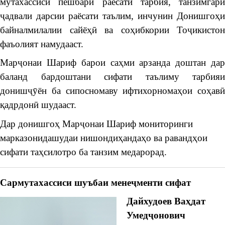
мутахассиси пешбари раёсати тарбия, танзимгари
ҷадвали дарсии раёсати таълим, инчунин Донишгоҳи
байналмилалии сайёҳӣ ва соҳибкории Тоҷикистон
фаъолият намудааст.
Марҷонаи Шариф барои саҳми арзанда доштан дар
баланд бардоштани сифати таълиму тарбияи
донишҷӯён ба сипосномаву ифтихорномаҳои соҳавӣ
қадрдонӣ шудааст.
Дар донишгоҳ Марҷонаи Шариф мониторинги
марказонидашудаи нишондиҳандаҳо ва равандҳои
сифати таҳсилотро ба танзим медарорад.
Сармутахассиси шуъбаи менеҷменти сифат
Дайхудоев Ваҳдат
Умедҷонович