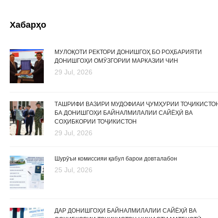
Хабарҳо
МУЛОҚОТИ РЕКТОРИ ДОНИШГОҲ БО РОҲБАРИЯТИ
ДОНИШГОҲИ ОМӮЗГОРИИ МАРКАЗИИ ЧИН
29 Jul, 2026
ТАШРИФИ ВАЗИРИ МУДОФИАИ ҶУМҲУРИИ ТОҶИКИСТО
БА ДОНИШГОҲИ БАЙНАЛМИЛАЛИИ САЙЁҲӢ ВА
СОҲИБКОРИИ ТОҶИКИСТОН
29 Jul, 2026
Шурӯъи комиссияи қабул барои довталабон
25 Jul, 2026
ДАР ДОНИШГОҲИ БАЙНАЛМИЛАЛИИ САЙЁҲӢ ВА