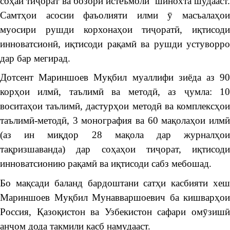
соҳаи тиҷорат ва бозори истеъмолӣ шинохта шудааст.
Самтҳои асосии фаъолияти илми ӯ масъалаҳои
муосири рушди корхонаҳои тиҷоратӣ, иқтисоди
инноватсионӣ, иқтисоди рақамӣ ва рушди устуворро
дар бар мегирад.
Дотсент Мариншоев Муқбил муаллифи зиёда аз 90
корҳои илмӣ, таълимӣ ва методӣ, аз ҷумла: 10
воситаҳои таълимӣ, дастурҳои методӣ ва комплексҳои
таълимӣ-методӣ, 3 монография ва 60 мақолаҳои илмӣ
(аз ин миқдор 28 мақола дар журналҳои
тақризшаванда) дар соҳаҳои тиҷорат, иқтисоди
инноватсионию рақамӣ ва иқтисоди сабз мебошад.
Бо мақсади баланд бардоштани сатҳи касбияти хеш
Мариншоев Муқбил Мунавваршоевич ба кишварҳои
Россия, Қазоқистон ва Узбекистон сафари омӯзишӣ
анҷом дода такмили касб намудааст.