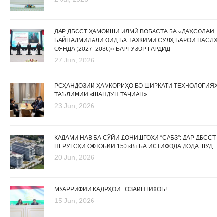
ДАР ДБССТ ҲАМОИШИ ИЛМӢ ВОБАСТА БА «ДАҲСОЛАИ
БАЙНАЛМИЛАЛӢ ОИД БА ТАҲКИМИ СУЛҲ БАРОИ НАСЛ
ОЯНДА (2027–2036)» БАРГУЗОР ГАРДИД
27 Jun, 2026
РОҲАНДОЗИИ ҲАМКОРИҲО БО ШИРКАТИ ТЕХНОЛОГИЯ
ТАЪЛИМИИ «ШАНДУН ТАҶИАН»
23 Jun, 2026
ҚАДАМИ НАВ БА СӮЙИ ДОНИШГОҲИ “САБЗ”: ДАР ДБССТ
НЕРУГОҲИ ОФТОБИИ 150 кВт БА ИСТИФОДА ДОДА ШУД
20 Jun, 2026
МУАРРИФИИ КАДРҲОИ ТОЗАИНТИХОБ!
15 Jun, 2026