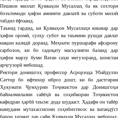
Пешвои миллат Қувваҳои Мусаллаҳ ба як сохтори
боэътимоди ҳифзи амнияти давлатӣ ва суботи миллӣ
табдил ёфтаанд.
Таъкид гардид, ки Қувваҳои Мусаллаҳи кишвар дар
ҳифзи оромӣ, сулҳу субот ва таъмини рушди давлат
нақши калидӣ доранд. Меҳнати пуршарафи афсарону
сарбозон, ки бо садоқату масъулияти баланд дар
ҳифзи марзу буми Ватан саҳм мегузоранд, шоистаи
арҷгузорӣ мебошад.
Ректори донишгоҳ профессор Асрорзода Убайдулло
Саттор бо ифтихор иброз дошт, ки бо дастгирии
Ҳукумати Ҷумҳурии Тоҷикистон дар Донишгоҳи
байналмилалии сайёҳӣ ва соҳибкории Тоҷикистон
кафедраи ҳарбӣ таъсис дода шудааст. Ҳадафи он тайёр
намудани мутахассисони соҳибихтисос ва ватандӯст
барои хизмат дар сафи Қувваҳои Мусаллаҳ мебошад.