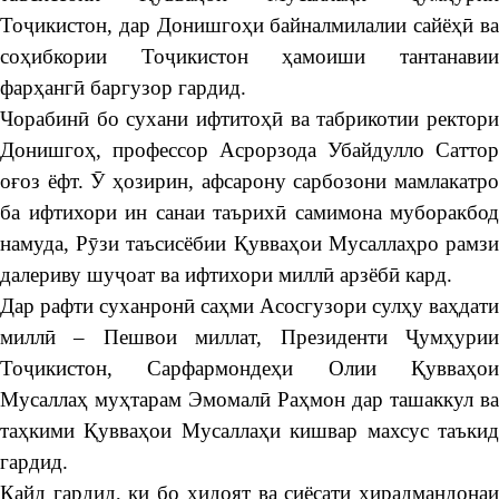
Тоҷикистон, дар Донишгоҳи байналмилалии сайёҳӣ ва
соҳибкории Тоҷикистон ҳамоиши тантанавии
фарҳангӣ баргузор гардид.
Чорабинӣ бо сухани ифтитоҳӣ ва табрикотии ректори
Донишгоҳ, профессор Асрорзода Убайдулло Саттор
оғоз ёфт. Ӯ ҳозирин, афсарону сарбозони мамлакатро
ба ифтихори ин санаи таърихӣ самимона муборакбод
намуда, Рӯзи таъсисёбии Қувваҳои Мусаллаҳро рамзи
далериву шуҷоат ва ифтихори миллӣ арзёбӣ кард.
Дар рафти суханронӣ саҳми Асосгузори сулҳу ваҳдати
миллӣ – Пешвои миллат, Президенти Ҷумҳурии
Тоҷикистон, Сарфармондеҳи Олии Қувваҳои
Мусаллаҳ муҳтарам Эмомалӣ Раҳмон дар ташаккул ва
таҳкими Қувваҳои Мусаллаҳи кишвар махсус таъкид
гардид.
Қайд гардид, ки бо ҳидоят ва сиёсати хирадмандонаи