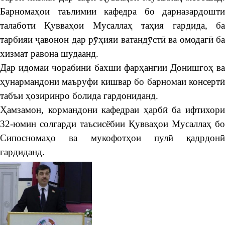
Барномаҳои таълимии кафедра бо дарназардошти
талаботи Қувваҳои Мусаллаҳ таҳия гардида, ба
тарбияи ҷавонон дар рӯҳияи ватандӯстӣ ва омодагӣ ба
хизмат равона шудаанд.
Дар идомаи чорабинӣ бахши фарҳангии Донишгоҳ ва
ҳунармандони маъруфи кишвар бо барномаи консертӣ
табъи ҳозиринро болида гардониданд.
Ҳамзамон, кормандони кафедраи ҳарбӣ ба ифтихори
32-юмин солгарди таъсисёбии Қувваҳои Мусаллаҳ бо
Сипосномаҳо ва мукофотҳои пулӣ қадрдонӣ
гардиданд.