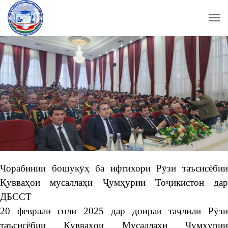
Чорабинии бошукӯҳ ба ифтихори Рӯзи таъсисёбии
Қувваҳои мусаллаҳи Ҷумҳурии Тоҷикистон дар
ДБССТ
20 феврали соли 2025 дар доираи таҷлили Рӯзи
таъсисёбии Қувваҳои Мусаллаҳи Ҷумҳурии