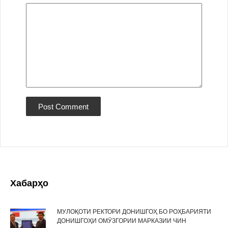
Хабарҳо
МУЛОҚОТИ РЕКТОРИ ДОНИШГОҲ БО РОҲБАРИЯТИ
ДОНИШГОҲИ ОМӮЗГОРИИ МАРКАЗИИ ЧИН