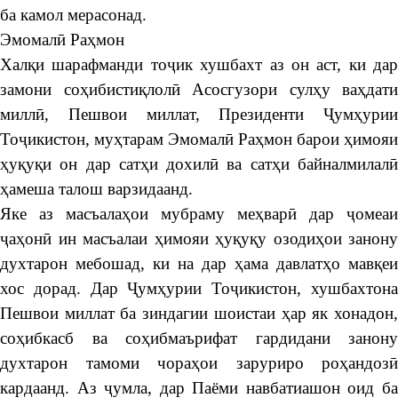
ба камол мерасонад.
Эмомалӣ Раҳмон
Халқи шарафманди тоҷик хушбахт аз он аст, ки дар
замони соҳибистиқлолӣ Асосгузори сулҳу ваҳдати
миллӣ, Пешвои миллат, Президенти Ҷумҳурии
Тоҷикистон, муҳтарам Эмомалӣ Раҳмон барои ҳимояи
ҳуқуқи он дар сатҳи дохилӣ ва сатҳи байналмилалӣ
ҳамеша талош варзидаанд.
Яке аз масъалаҳои мубраму меҳварӣ дар ҷомеаи
ҷаҳонӣ ин масъалаи ҳимояи ҳуқуқу озодиҳои занону
духтарон мебошад, ки на дар ҳама давлатҳо мавқеи
хос дорад. Дар Ҷумҳурии Тоҷикистон, хушбахтона
Пешвои миллат ба зиндагии шоистаи ҳар як хонадон,
соҳибкасб ва соҳибмаърифат гардидани занону
духтарон тамоми чораҳои заруриро роҳандозӣ
кардаанд. Аз ҷумла, дар Паёми навбатиашон оид ба