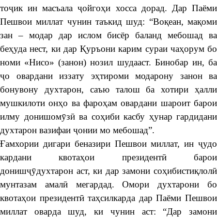
тоҷик ин масъала ҷойгоҳи хосса дорад. Дар Паёми
Пешвои миллат чунин таъкид шуд: “Воқеан, мақоми
зан – модар дар ислом бисёр баланд мебошад ва
беҳуда нест, ки дар Қуръони карим сураи чаҳорум бо
номи «Нисо» (занон) нозил шудааст. Бинобар ин, ба
ҷо овардани иззату эҳтироми модарону занон ва
бонувону духтарон, саъю талош ба хотири ҳалли
мушкилоти онҳо ва фароҳам овардани шароит барои
илму донишомӯзӣ ва соҳиби касбу ҳунар гардидани
духтарон вазифаи ҷонии мо мебошад”.
Ғамхории дигари беназири Пешвои миллат, ин ҷудо
кардани квотаҳои президентӣ барои
донишҷӯдухтарон аст, ки дар замони соҳибистиқлолӣ
мунтазам амалӣ мегардад. Омори духтарони бо
квотаҳои президентӣ таҳсилкарда дар Паёми Пешвои
миллат оварда шуд, ки чунин аст: “Дар замони