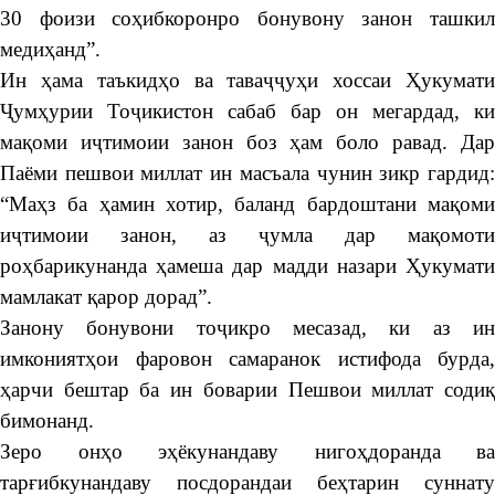
30 фоизи соҳибкоронро бонувону занон ташкил
медиҳанд”.
Ин ҳама таъкидҳо ва таваҷҷуҳи хоссаи Ҳукумати
Ҷумҳурии Тоҷикистон сабаб бар он мегардад, ки
мақоми иҷтимоии занон боз ҳам боло равад. Дар
Паёми пешвои миллат ин масъала чунин зикр гардид:
“Маҳз ба ҳамин хотир, баланд бардоштани мақоми
иҷтимоии занон, аз ҷумла дар мақомоти
роҳбарикунанда ҳамеша дар мадди назари Ҳукумати
мамлакат қарор дорад”.
Занону бонувони тоҷикро месазад, ки аз ин
имкониятҳои фаровон самаранок истифода бурда,
ҳарчи бештар ба ин боварии Пешвои миллат содиқ
бимонанд.
Зеро онҳо эҳёкунандаву нигоҳдоранда ва
тарғибкунандаву посдорандаи беҳтарин суннату