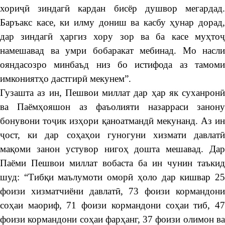
хориҷӣ зиндагӣ кардан бисёр душвор мегардад.
Баръакс касе, ки илму дониш ва касбу ҳунар дорад,
дар зиндагӣ ҳаргиз хору зор ва ба касе муҳтоҷ
намешавад ва умри бобаракат мебинад. Мо насли
ояндасозро минбаъд низ бо истифода аз тамоми
имкониятҳо дастгирӣ мекунем”.
Гузашта аз ин, Пешвои миллат дар ҳар як суханронӣ
ва Паёмҳояшон аз фаъолияти назарраси занону
бонувони тоҷик изҳори қаноатмандӣ мекунанд. Аз ин
ҷост, ки дар соҳаҳои гуногуни хизмати давлатӣ
мақоми занон устувор нигоҳ дошта мешавад. Дар
Паёми Пешвои миллат вобаста ба ин чунин таъкид
шуд: “Тибқи маълумоти оморӣ ҳоло дар кишвар 25
фоизи хизматчиёни давлатӣ, 73 фоизи кормандони
соҳаи маориф, 71 фоизи кормандони соҳаи тиб, 47
фоизи кормандони соҳаи фарҳанг, 37 фоизи олимон ва