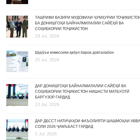
ТАШРИФИ ВАЗИРИ МУДОФИАИ ҶУМҲУРИИ ТОҶИКИСТО
БА ДОНИШГОҲИ БАЙНАЛМИЛАЛИИ САЙЁҲӢ ВА
СОҲИБКОРИИ ТОҶИКИСТОН
29 Jul, 2026
Шурӯъи комиссияи қабул барои довталабон
25 Jul, 2026
ДАР ДОНИШГОҲИ БАЙНАЛМИЛАЛИИ САЙЁҲӢ ВА
СОҲИБКОРИИ ТОҶИКИСТОН НИШАСТИ МАТБУОТӢ
БАРГУЗОР ГАРДИД
13 Jul, 2026
ДАР ДБССТ НАТИҶАҲОИ ФАЪОЛИЯТИ ШАШМОҲАИ АВВ
СОЛИ 2026 ҶАМЪБАСТ ГАРДИД
2 Jul, 2026