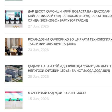
ДАР ДБССТ ҲАМОИШИ ИЛМӢ ВОБАСТА БА «ДАҲСОЛАИ
БАЙНАЛМИЛАЛӢ ОИД БА ТАҲКИМИ СУЛҲ БАРОИ НАСЛ
ОЯНДА (2027–2036)» БАРГУЗОР ГАРДИД
27 Jun, 2026
РОҲАНДОЗИИ ҲАМКОРИҲО БО ШИРКАТИ ТЕХНОЛОГИЯ
ТАЪЛИМИИ «ШАНДУН ТАҶИАН»
23 Jun, 2026
ҚАДАМИ НАВ БА СӮЙИ ДОНИШГОҲИ “САБЗ”: ДАР ДБССТ
НЕРУГОҲИ ОФТОБИИ 150 кВт БА ИСТИФОДА ДОДА ШУД
20 Jun, 2026
МУАРРИФИИ КАДРҲОИ ТОЗАИНТИХОБ!
15 Jun, 2026