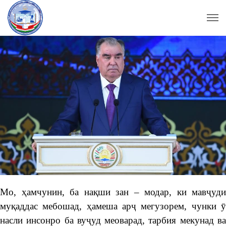
Мо, ҳамчунин, ба нақши зан – модар, ки мавҷуди
муқаддас мебошад, ҳамеша арҷ мегузорем, чунки ӯ
насли инсонро ба вуҷуд меоварад, тарбия мекунад ва