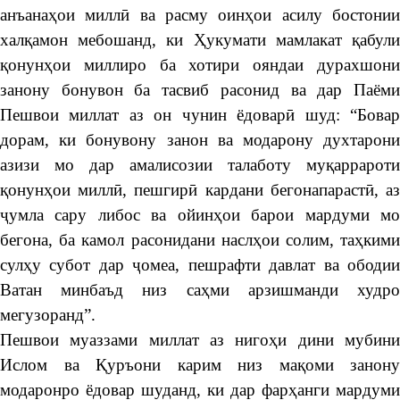
анъанаҳои миллӣ ва расму оинҳои асилу бостонии
халқамон мебошанд, ки Ҳукумати мамлакат қабули
қонунҳои миллиро ба хотири ояндаи дурахшони
занону бонувон ба тасвиб расонид ва дар Паёми
Пешвои миллат аз он чунин ёдоварӣ шуд: “Бовар
дорам, ки бонувону занон ва модарону духтарони
азизи мо дар амалисозии талаботу муқаррароти
қонунҳои миллӣ, пешгирӣ кардани бегонапарастӣ, аз
ҷумла сару либос ва ойинҳои барои мардуми мо
бегона, ба камол расонидани наслҳои солим, таҳкими
сулҳу субот дар ҷомеа, пешрафти давлат ва ободии
Ватан минбаъд низ саҳми арзишманди худро
мегузоранд”.
Пешвои муаззами миллат аз нигоҳи дини мубини
Ислом ва Қуръони карим низ мақоми занону
модаронро ёдовар шуданд, ки дар фарҳанги мардуми