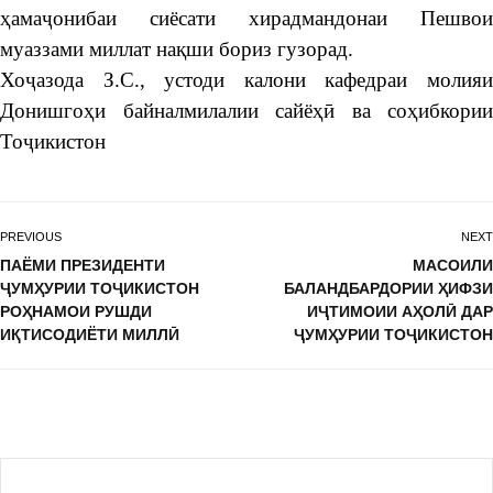
ҳамаҷонибаи сиёсати хирадмандонаи Пешвои
муаззами миллат нақши бориз гузорад.
Хоҷазода З.С., устоди калони кафедраи молияи
Донишгоҳи байналмилалии сайёҳӣ ва соҳибкории
Тоҷикистон
PREVIOUS
NEXT
ПАЁМИ ПРЕЗИДЕНТИ
МАСОИЛИ
ҶУМҲУРИИ ТОҶИКИСТОН
БАЛАНДБАРДОРИИ ҲИФЗИ
РОҲНАМОИ РУШДИ
ИҶТИМОИИ АҲОЛӢ ДАР
ИҚТИСОДИЁТИ МИЛЛӢ
ҶУМҲУРИИ ТОҶИКИСТОН