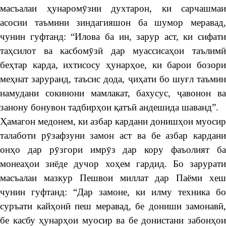
масъалаи ҳунаромӯзии духтарон, ки сарчашмаи
асосии таъмини зиндагияшон ба шумор меравад,
чунин гуфтанд: “Илова ба ин, зарур аст, ки сифати
таҳсилот ва касбомӯзӣ дар муассисаҳои таълимӣ
беҳтар карда, ихтисосу ҳунарҳое, ки барои бозори
меҳнат заруранд, таъсис дода, ҷиҳати бо шуғл таъмин
намудани сокинони мамлакат, бахусус, ҷавонон ва
занону бонувон тадбирҳои қатъӣ андешида шаванд”.
Ҳамагон медонем, ки азбар кардани донишҳои муосир
талаботи рӯзафзуни замон аст ва бе азбар кардани
онҳо дар рӯзгори имрӯз дар кору фаъолият ба
монеаҳои зиёде дучор хоҳем гардид. Бо зарурати
масъалаи мазкур Пешвои миллат дар Паёми хеш
чунин гуфтанд: “Дар замоне, ки илму техника бо
суръати кайҳонӣ пеш меравад, бе дониши замонавӣ,
бе касбу ҳунарҳои муосир ва бе донистани забонҳои