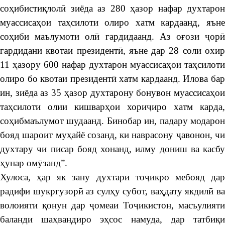
соҳибистиқлолӣ зиёда аз 280 ҳазор нафар духтарон
муассисаҳои таҳсилоти олиро хатм кардаанд, яъне
соҳиби маълумоти олӣ гардидаанд. Аз оғози ҷорӣ
гардидани квотаи президентӣ, яъне дар 28 соли охир
11 ҳазору 600 нафар духтарон муассисаҳои таҳсилоти
олиро бо квотаи президентӣ хатм кардаанд. Илова бар
ин, зиёда аз 35 ҳазор духтарону бонувон муассисаҳои
таҳсилоти олии кишварҳои хориҷиро хатм карда,
соҳибмаълумот шудаанд. Бинобар ин, падару модарон
бояд шароит муҳайё созанд, ки наврасону ҷавонон, чи
духтару чи писар бояд хонанд, илму дониш ва касбу
ҳунар омӯзанд”.
Хулоса, ҳар як зану духтари тоҷикро мебояд дар
радифи шукргузорӣ аз сулҳу субот, ваҳдату якдилӣ ва
волоияти қонун дар ҷомеаи Тоҷикистон, масъулияти
баланди шаҳвандиро эҳсос намуда, дар татбиқи