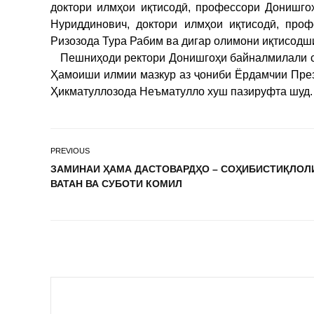
доктори илмҳои иқтисодӣ, профессори Донишго
Нуриддинович, доктори илмҳои иқтисодӣ, проф
Ризозода Тура Рабим ва дигар олимони иқтисодш
Пешниҳоди ректори Донишгоҳи байналмилали са
Ҳамоиши илмии мазкур аз ҷониби Ёрдамчии През
Ҳикматуллозода Неъматулло хуш пазируфта шуд.
PREVIOUS
ЗАМИНАИ ҲАМА ДАСТОВАРДҲО – СОҲИБИСТИҚЛОЛ
ВАТАН ВА СУБОТИ КОМИЛ