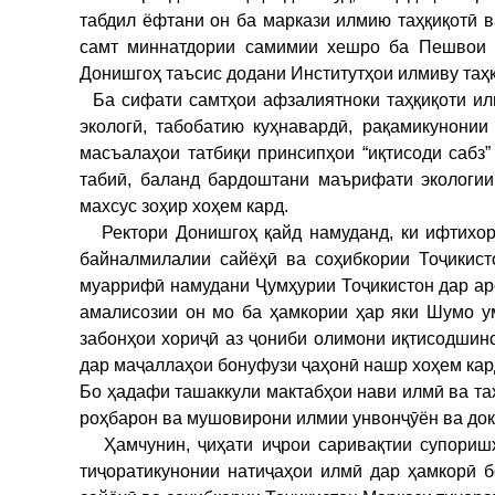
табдил ёфтани он ба маркази илмию таҳқиқотӣ 
самт миннатдории самимии хешро ба Пешвои м
Донишгоҳ таъсис додани Институтҳои илмиву таҳ
Ба сифати самтҳои афзалиятноки таҳқиқоти ил
экологӣ, табобатию куҳнавардӣ, рақамикунонии
масъалаҳои татбиқи принсипҳои “иқтисоди сабз”
табиӣ, баланд бардоштани маърифати экологии
махсус зоҳир хоҳем кард.
Ректори Донишгоҳ қайд намуданд, ки ифтихори
байналмилалии сайёҳӣ ва соҳибкории Тоҷикис
муаррифӣ намудани Ҷумҳурии Тоҷикистон дар арс
амалисозии он мо ба ҳамкории ҳар яки Шумо у
забонҳои хориҷӣ аз ҷониби олимони иқтисодшин
дар маҷаллаҳои бонуфузи ҷаҳонӣ нашр хоҳем кар
Бо ҳадафи ташаккули мактабҳои нави илмӣ ва та
роҳбарон ва мушовирони илмии унвонҷӯён ва док
Ҳамчунин, ҷиҳати иҷрои саривақтии супоришҳо
тиҷоратикунонии натиҷаҳои илмӣ дар ҳамкорӣ 