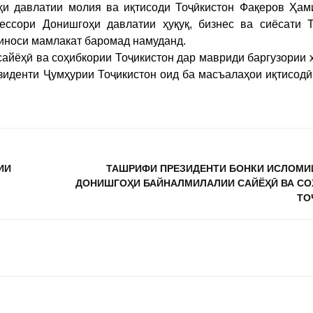
ҳи давлатии молия ва иқтисоди Тоҷӣкистон Фақеров Ҳам
ессори Донишгоҳи давлатии ҳуқуқ, бизнес ва сиёсати Т
иноси мамлакат баромад намуданд.
йёҳӣ ва соҳибкории Тоҷикистон дар мавриди баргузории 
иденти Ҷумҳурии Тоҷикистон оид ба масъалаҳои иқтисодӣ
ИИ
ТАШРИФИ ПРЕЗИДЕНТИ БОНКИ ИСЛОМИ
ДОНИШГОҲИ БАЙНАЛМИЛАЛИИ САЙЁҲӢ ВА С
ТО