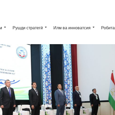
м
Рушди стратегӣ
Илм ва инноватсия
Робита