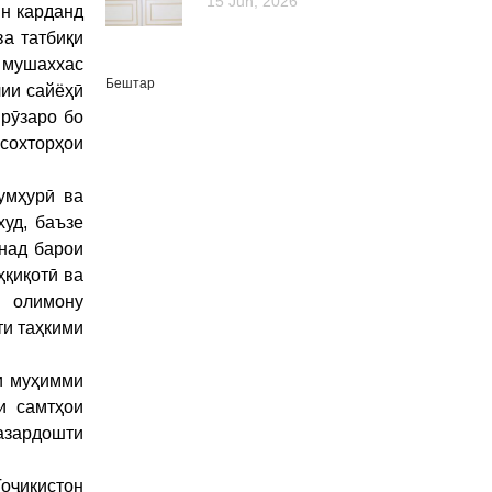
15 Jun, 2026
ян карданд
ва татбиқи
 мушаххас
Бештар
лии сайёҳӣ
мрӯзаро бо
 сохторҳои
умҳурӣ ва
уд, баъзе
над барои
ҳқиқотӣ ва
и олимону
ти таҳкими
и муҳимми
и самтҳои
азардошти
оҷикистон