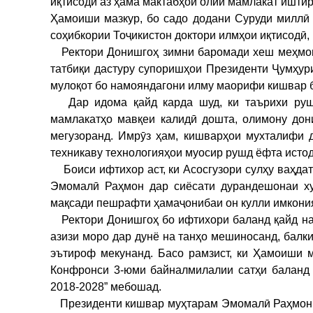
иқтисодӣ аз ҳама мактабҳои олии мамлакат иштир
Ҳамоиши мазкур, бо садо додани Суруди миллӣ
соҳибкории Тоҷикистон доктори илмҳои иқтисодӣ,
Ректори Донишгоҳ зимни баромади хеш меҳмоно
татбиқи дастуру супоришҳои Президенти Ҷумҳур
мулоқот бо намояндагони илму маорифи кишвар б
Дар идома қайд карда шуд, ки таърихи рушд
мамлакатҳо мавқеи калидӣ дошта, олимону дон
мегузоранд. Имрӯз ҳам, кишварҳои мухталифи 
техникаву технологияҳои муосир рушд ёфта исто
Боиси ифтихор аст, ки Асосгузори сулҳу ваҳда
Эмомалӣ Раҳмон дар сиёсати дурандешонаи ху
мақсади пешрафти ҳамаҷонибаи он кулли имкони
Ректори Донишгоҳ бо ифтихори баланд қайд нам
азизи моро дар дунё на танҳо мешиносанд, балк
эътироф мекунанд. Басо рамзист, ки Ҳамоиши м
Конфронси 3-юми байналмилалии сатҳи баланд 
2018-2028” мебошад.
Президенти кишвар муҳтарам Эмомалӣ Раҳмон рӯ