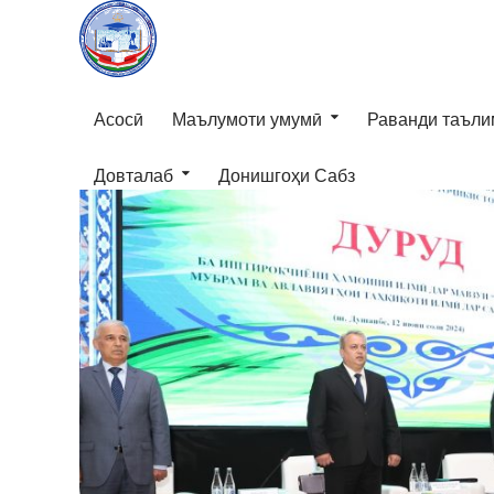
Асосӣ
Маълумоти умумӣ
Раванди таъли
Довталаб
Донишгоҳи Сабз