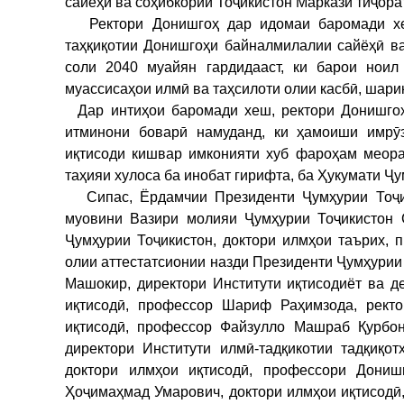
сайёҳӣ ва соҳибкории Тоҷикистон Маркази тиҷора
Ректори Донишгоҳ дар идомаи баромади хеш
таҳқиқотии Донишгоҳи байналмилалии сайёҳӣ ва
соли 2040 муайян гардидааст, ки барои нои
муассисаҳои илмӣ ва таҳсилоти олии касбӣ, шари
Дар интиҳои баромади хеш, ректори Донишгоҳ
итминони боварӣ намуданд, ки ҳамоиши имрӯ
иқтисоди кишвар имконияти хуб фароҳам меор
таҳияи хулоса ба инобат гирифта, ба Ҳукумати Ҷ
Сипас, Ёрдамчии Президенти Ҷумҳурии Тоҷик
муовини Вазири молияи Ҷумҳурии Тоҷикистон
Ҷумҳурии Тоҷикистон, доктори илмҳои таърих,
олии аттестатсионии назди Президенти Ҷумҳурии
Машокир, директори Институти иқтисодиёт ва 
иқтисодӣ, профессор Шариф Раҳимзода, ректо
иқтисодӣ, профессор Файзулло Машраб Қурбона
директори Институти илмӣ-тадқикотии тадқиқ
доктори илмҳои иқтисодӣ, профессори Дониш
Ҳоҷимаҳмад Умарович, доктори илмҳои иқтисодӣ