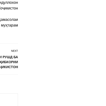
идуллохон
оҷикистон
ҳамасолаи
 муҳтарам
NEXT
И РУШД БА
ОҲИБКОРИИ
ҶИКИСТОН