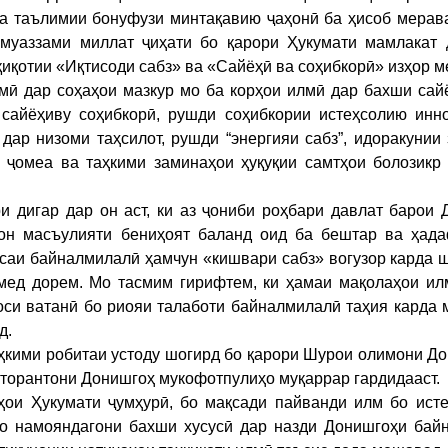
ва таълимии бонуфузи минтақавию ҷаҳонӣ ба ҳисоб мерав
уаззами миллат ҷиҳати бо қарори Ҳукумати мамлакат 
қиқотии «Иқтисоди сабз» ва «Сайёҳӣ ва соҳибкорӣ» изҳор 
мӣ дар соҳаҳои мазкур мо ба корҳои илмӣ дар бахши сай
 сайёҳиву соҳибкорӣ, рушди соҳибкории истеҳсолию инно
 дар низоми таҳсилот, рушди “энергияи сабз”, идоракунии
 ҷомеа ва таҳкими заминаҳои ҳуқуқии самтҳои болозикр 
 дигар дар он аст, ки аз ҷониби роҳбари давлат барои 
тон масъулияти бениҳоят баланд оид ба бештар ва ҳад
аи байналмилалӣ ҳамчун «кишвари сабз» вогузор карда ш
мед дорем. Мо тасмим гирифтем, ки ҳамаи мақолаҳои илм
оси ватанӣ бо риояи талаботи байналмилалӣ таҳия карда
д.
ҳкими робитаи устоду шогирд бо қарори Шурои олимони Д
торантони Донишгоҳ мукофотпулиҳо муқаррар гардидааст.
и Ҳукумати ҷумҳурӣ, бо мақсади пайванди илм бо исте
бо намояндагони бахши хусусӣ дар назди Донишгоҳи бай