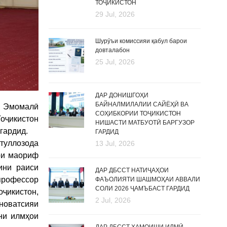
ТОҶИКИСТОН
29 Jul, 2026
Шурӯъи комиссияи қабул барои
довталабон
25 Jul, 2026
ДАР ДОНИШГОҲИ
БАЙНАЛМИЛАЛИИ САЙЁҲӢ ВА
м Эмомалӣ
СОҲИБКОРИИ ТОҶИКИСТОН
оҷикистон
НИШАСТИ МАТБУОТӢ БАРГУЗОР
гардид.
ГАРДИД
туллозода
13 Jul, 2026
ри маориф
ини раиси
ДАР ДБССТ НАТИҶАҲОИ
профессор
ФАЪОЛИЯТИ ШАШМОҲАИ АВВАЛИ
СОЛИ 2026 ҶАМЪБАСТ ГАРДИД
ҷикистон,
2 Jul, 2026
новатсияи
ни илмҳои