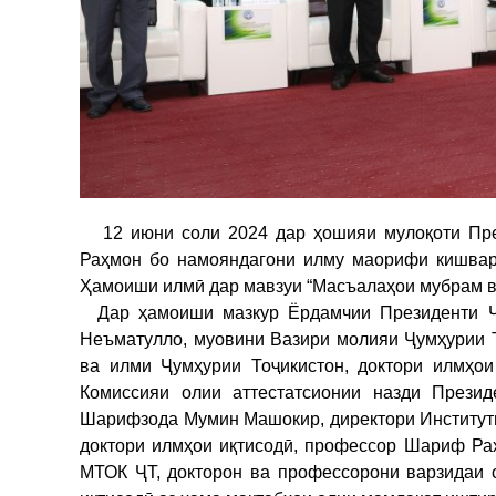
12 июни соли 2024 дар ҳошияи мулоқоти Пре
Раҳмон бо намояндагони илму маорифи кишвар,
Ҳамоиши илмӣ дар мавзуи “Масъалаҳои мубрам ва 
Дар ҳамоиши мазкур Ёрдамчии Президенти Ҷу
Неъматулло, муовини Вазири молияи Ҷумҳурии 
ва илми Ҷумҳурии Тоҷикистон, доктори илмҳо
Комиссияи олии аттестатсионии назди Презид
Шарифзода Мумин Машокир, директори Институти
доктори илмҳои иқтисодӣ, профессор Шариф Раҳ
МТОК ҶТ, докторон ва профессорони варзидаи 