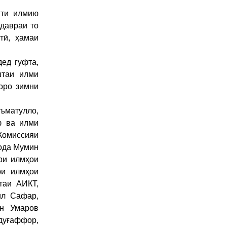
яти илмию
давраи то
тӣ, ҳамаи
ед гуфта,
штаи илми
оро зимни
ъматулло,
ф ва илми
Комиссияи
зода Мумин
ри илмҳои
ри илмҳои
таи АИКТ,
ил Сафар,
он Умаров
дуғаффор,