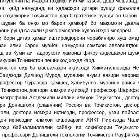
тикунонии натиҷаҳои таҳқиқоти илмӣ таъсис дода мешавад.
 қайд намуданд, ки ҳадафҳои дигари рушди фаъоли
 соҳибкории Тоҷикистон дар Стратегияи рушди он барои 
л шудан ба онҳо мо барои ҳамкорӣ бо мақомоти давла
кони рушд ва аҳли ҷомеа омодагии худро изҳор медорем.
 бори дигар ҳамаи иштирокдорони чорабиниро хуш омад
заи илмӣ барои муайян намудани самтҳои авлавиятдо
ад ва Кумитаи тадорукоти ҳамоиш фикру андешаҳои шум
умҳурии Тоҷикистон пешниҳод хоҳад кард.
истон оид ба масъалаҳои иқтисодӣ Ҳикматуллозода Не
 Саидзода Дилшод Мурод, муовини якуми вазири маори
 профессор Ҷуразода Ҷамшед Ҳабибулло, муовини раиси 
 Тоҷикистон, доктори илмҳои иқтисодӣ, профессор Шариф
демографияи Академияи миллии илмҳои Тоҷикистон, докто
ри Донишгоҳи (славянии) Россия ва Тоҷикистон, докто
лӣ, доктори илмҳои иқтисодӣ, профессор, узви пайвас
отҳои иқтисодии илмҳои кишоварзии АИКТ Пиризода Ҷал
гоҳи байналмиллалии сайёҳӣ ва соҳибкории Тоҷӣкист
, профессори Донишгоҳи технологии Тоҷикистон Рауфӣ Аб