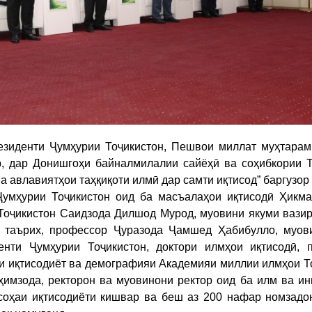
зиденти Ҷумҳурии Тоҷикистон, Пешвои миллат муҳтара
 дар Донишгоҳи байналмилалии сайёҳӣ ва соҳибкории Т
авлавиятҳои таҳқиқоти илмӣ дар самти иқтисод” баргузор 
мҳурии Тоҷикистон оид ба масъалаҳои иқтисодӣ Ҳикма
Тоҷикистон Саидзода Дилшод Мурод, муовини якуми вази
и таърих, профессор Ҷуразода Ҷамшед Ҳабибулло, муов
енти Ҷумҳурии Тоҷикистон, доктори илмҳои иқтисодӣ, 
 иқтисодиёт ва демографияи Академияи миллии илмҳои То
имзода, ректорон ва муовинони ректор оид ба илм ва ин
соҳаи иқтисодиёти кишвар ва беш аз 200 нафар номзадо