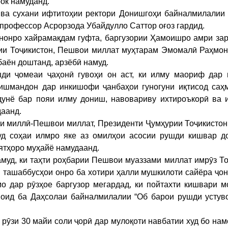
ок намуданд.
 ва сухани ифтитоҳии ректори Донишгоҳи байналмилалии 
 профессор Асрорзода Убайдулло Саттор оғоз гардид.
нро хайрамақдам гуфта, баргузории Ҳамоишро амри зар
ии Тоҷикистон, Пешвои миллат муҳтарам Эмомалӣ Раҳмон,
аён доштанд, арзёбӣ намуд.
и ҷомеаи ҷаҳонӣ гувоҳи он аст, ки илму маориф дар
ишмандон дар инкишофи ҷанбаҳои гуногуни иқтисод саҳ
дунё бар пояи илму дониш, навовариву ихтироъкорӣ ва 
даанд.
ти миллӣ-Пешвои миллат, Президенти Ҷумҳурии Тоҷикисто
д соҳаи илмро яке аз омилҳои асосии рушди кишвар до
ятҳоро муҳайё намудаанд.
уд, ки таҳти роҳбарии Пешвои муаззами миллат имрӯз То
и ташаббусҳои онро ба хотири ҳалли мушкилоти сайёра ҷо
о дар рӯзҳое баргузор мегардад, ки пойтахти кишвари м
оид ба Даҳсолаи байналмилалии “Об барои рушди устуво
зи 30 майи соли ҷорӣ дар мулоқоти навбатии худ бо нам