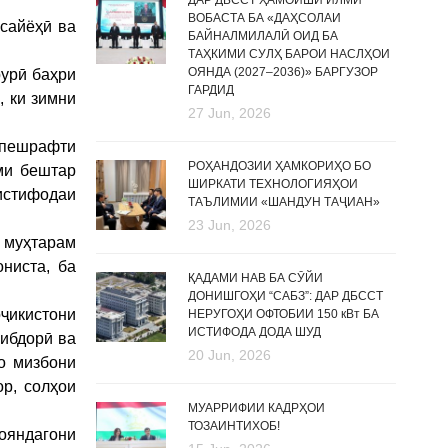
ДАР ДБССТ ҲАМОИШИ ИЛМӢ
ВОБАСТА БА «ДАҲСОЛАИ
сайёҳӣ ва
БАЙНАЛМИЛАЛӢ ОИД БА
ТАҲКИМИ СУЛҲ БАРОИ НАСЛҲОИ
ОЯНДА (2027–2036)» БАРГУЗОР
урӣ баҳри
ГАРДИД
 ки зимни
27 Jun, 2026
 пешрафти
РОҲАНДОЗИИ ҲАМКОРИҲО БО
ми бештар
ШИРКАТИ ТЕХНОЛОГИЯҲОИ
истифодаи
ТАЪЛИМИИ «ШАНДУН ТАҶИАН»
23 Jun, 2026
н муҳтарам
ниста, ба
ҚАДАМИ НАВ БА СӮЙИ
ДОНИШГОҲИ “САБЗ”: ДАР ДБССТ
ҷикистони
НЕРУГОҲИ ОФТОБИИ 150 кВт БА
ИСТИФОДА ДОДА ШУД
нибдорӣ ва
20 Jun, 2026
о мизбони
р, солҳои
МУАРРИФИИ КАДРҲОИ
ТОЗАИНТИХОБ!
ояндагони