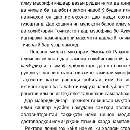
илму маорифи кишвар вазъи рушди илми ватанир
ва ҷиҳати ба талаботи замон ҷавобгӯ будани ил
натиҷаҳои он дар истеҳсолот дар назди сохт
гузоштанд. Дар ҳошияи ин мулоқоти барои илму
ва соҳибкории Тоҷикистон дар мувофиқа бо Ҳук
иштироки намояндагони мақомоти давлатӣ, олим
тиҷоратӣ баргузор намояд.
Пешвои миллат муҳтарам Эмомалӣ Раҳмон зим
олимони кишвар дар замони соҳибистиқлолӣ ва
камбудиҳои то имрӯз ҷойдоштаро дар ин самти 
рушди устувори ватани азизамон заминаи мувофиқ
таҳсилоти касбӣ раванди робитаи илм бо и
ихтироъкорон ба талаботи имрӯза ҷавобгӯй нест”
робитаи илм бо истеҳсолот тадбирҳои самарабах
Дар мавриди дигар Президенти кишвар муҳтара
илми кишвар муайян намудани самтҳои авлав
авлавиятдоштаи таҳқиқоти илмӣ нишон меди
дастовардҳои илми ҷаҳонӣ таъмин карда наметав
Ректори донишгоҳ қайд намуд, ки ҳадафи стра