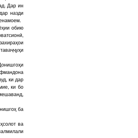
ад. Дар ин
дар назди
менамоем.
ёҳии обию
ватсионӣ,
 захираҳои
таваҷҷуҳи
Донишгоҳи
афмандона
уд, ки дар
ие, ки бо
 мешаванд,
онишгоҳ ба
ҳсолот ва
налмилали