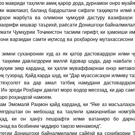
о мавриди таҳлили амиқ қарор дода, дурнамои онро муай
ми мамлакат, баланд бардоштани сифати таҳқиқоти илмӣ 
орҳои марбута ва олимони ҷумҳурӣ дастуру вазифаҳои
 маорифи кишвар таърихӣ, раёсати Донишгоҳи байналмила
умати Ҷумҳурии Тоҷикистон тасмим гирифт, ки ҳамоиши и
они варзидаи самти иқтисод ва роҳбарону мутахассисони
ни суханронии худ аз як қатор дастовардҳои илми ҷ
 таҳкими давлатдории миллӣ ёдовар шуда, дар навбати х
муҳим зикр карданд, ки ҳалли муваффақонаи онҳо метаво
 гузорад. Қайд карда шуд, ки “Дар муассисаҳои илмиву та
стеҳсолот ва дар амал татбиқ намудани дастовардҳо
. Ин эроди Роҳбари давлат моро водор месозад, ки дар сам
шро роҳандозӣ намоем.
м Эмомалӣ Раҳмон қайд карданд, ки “Яке аз масъалаҳо
иятдоштаи он мебошад ва таҳлили ҳамаҷонибаи номгӯй
ҳад, ки он ҳанӯз пешрафти илми ватаниро бо дарн
онад ва бозбинии ҷиддиро тақозо менамояд”.
тегии Донишгоҳи байналмилалии сайёҳӣ ва соҳибкории Т