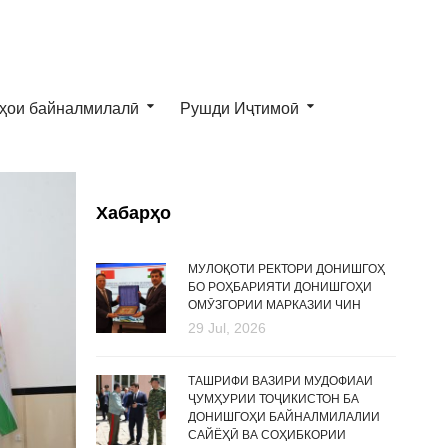
ҳои байналмилалӣ
Рушди Иҷтимоӣ
Хабарҳо
МУЛОҚОТИ РЕКТОРИ ДОНИШГОҲ
БО РОҲБАРИЯТИ ДОНИШГОҲИ
ОМӮЗГОРИИ МАРКАЗИИ ЧИН
29 Jul, 2026
ТАШРИФИ ВАЗИРИ МУДОФИАИ
ҶУМҲУРИИ ТОҶИКИСТОН БА
ДОНИШГОҲИ БАЙНАЛМИЛАЛИИ
САЙЁҲӢ ВА СОҲИБКОРИИ