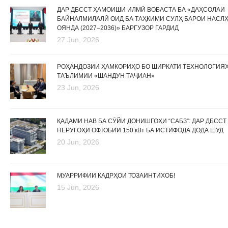
ДАР ДБССТ ҲАМОИШИ ИЛМӢ ВОБАСТА БА «ДАҲСОЛАИ
БАЙНАЛМИЛАЛӢ ОИД БА ТАҲКИМИ СУЛҲ БАРОИ НАСЛ
ОЯНДА (2027–2036)» БАРГУЗОР ГАРДИД
27 Jun, 2026
РОҲАНДОЗИИ ҲАМКОРИҲО БО ШИРКАТИ ТЕХНОЛОГИЯ
ТАЪЛИМИИ «ШАНДУН ТАҶИАН»
23 Jun, 2026
ҚАДАМИ НАВ БА СӮЙИ ДОНИШГОҲИ “САБЗ”: ДАР ДБССТ
НЕРУГОҲИ ОФТОБИИ 150 кВт БА ИСТИФОДА ДОДА ШУД
20 Jun, 2026
МУАРРИФИИ КАДРҲОИ ТОЗАИНТИХОБ!
15 Jun, 2026