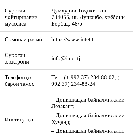
Суроғаи
Ҷумҳурии Тоҷикистон,
ҷойгиршавии
734055, ш. Душанбе, хиёбони
муассиса
Борбад, 48/5
Сомонаи расмӣ
https://www.iutet.tj
Суроғаи
info@iutet.tj
электронӣ
Телефонҳо
Тел.: (+ 992 37) 234-88-02, (+
барои тамос
992 37) 234-88-24
– Донишкадаи байналмилалии
Левакант;
– Донишкадаи байналмилалии
Институтҳо
Хуҷанд;
– Донишкадаи байналмилалии