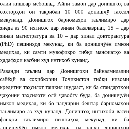
олии кишвар мебошад. Айни замон дар донишгоҳ ва
сохторҳои он тақрибан 10 000 донишҷӯ таҳсил
мекунанд. Донишгоҳ барномаҳои таълимиро дар
зиёда аз 90 ихтисос дар зинаи бакалавриат, 15 – дар
зинаи магистратура ва 10 – дар зинаи докторантура
(PhD) пешниҳод мекунад, ки ба донишҷӯён имкон
медиҳад, ки самти мувофиқро тибқи манфиатҳо ва
ҳадафҳои касбии худ интихоб кунанд.
Раванди таълим дар Донишгоҳи байналмилалии
сайёҳӣ ва соҳибкории Тоҷикистон тибқи низоми
кредитии таҳсилот ташкил шудааст, ки ба стандартҳои
ҷаҳонии таҳсилоти олӣ ҷавобгӯ буда, ба донишҷӯён
имкон медиҳад, ки бо чандирии бештар барномаҳои
таълимиро аз худ кунанд. Донишгоҳ интихоби васеи
фанҳои таълимиро пешниҳод мекунад, ки ба
донишҷӯён имкон медиҳад на танҳо донишҳои