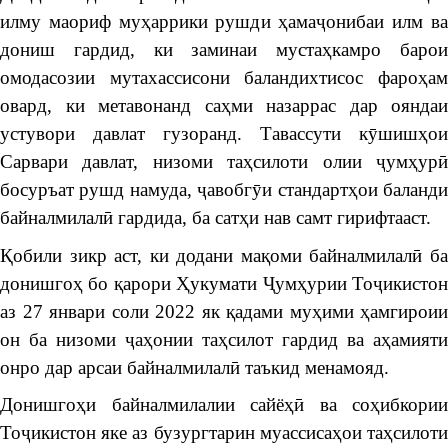
илму маориф муҳаррики рушди ҳамаҷонибаи илм ва
дониш гардид, ки заминаи мустаҳкамро барои
омодасозии мутахассисони баландихтисос фароҳам
овард, ки метавонанд саҳми назаррас дар ояндаи
устувори давлат гузоранд. Тавассути кӯшишҳои
Сарвари давлат, низоми таҳсилоти олии ҷумҳурӣ
босуръат рушд намуда, ҷавобгӯи стандартҳои баланди
байналмилалӣ гардида, ба сатҳи нав самт гирифтааст.
Қобили зикр аст, ки додани мақоми байналмилалӣ ба
донишгоҳ бо қарори Ҳукумати Ҷумҳурии Тоҷикистон
аз 27 январи соли 2022 як қадами муҳими ҳамгироии
он ба низоми ҷаҳонии таҳсилот гардид ва аҳамияти
онро дар арсаи байналмилалӣ таъкид менамояд.
Донишгоҳи байналмилалии сайёҳӣ ва соҳибкории
Тоҷикистон яке аз бузургтарин муассисаҳои таҳсилоти