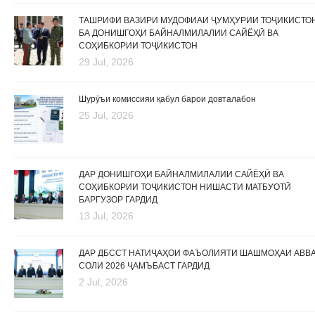
ТАШРИФИ ВАЗИРИ МУДОФИАИ ҶУМҲУРИИ ТОҶИКИСТО
БА ДОНИШГОҲИ БАЙНАЛМИЛАЛИИ САЙЁҲӢ ВА
СОҲИБКОРИИ ТОҶИКИСТОН
29 Jul, 2026
Шурӯъи комиссияи қабул барои довталабон
25 Jul, 2026
ДАР ДОНИШГОҲИ БАЙНАЛМИЛАЛИИ САЙЁҲӢ ВА
СОҲИБКОРИИ ТОҶИКИСТОН НИШАСТИ МАТБУОТӢ
БАРГУЗОР ГАРДИД
13 Jul, 2026
ДАР ДБССТ НАТИҶАҲОИ ФАЪОЛИЯТИ ШАШМОҲАИ АВВ
СОЛИ 2026 ҶАМЪБАСТ ГАРДИД
2 Jul, 2026