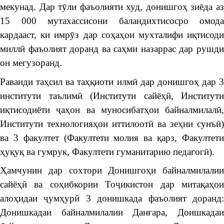
мекунад. Дар тӯли фаъолияти худ, донишгоҳ зиёда аз
15 000 мутахассисони баландихтисосро омода
кардааст, ки имрӯз дар соҳаҳои мухталифи иқтисоди
миллӣ фаъолият доранд ва саҳми назаррас дар рушди
он мегузоранд.
Раванди таҳсил ва таҳқиоти илмӣ дар донишгоҳ дар 3
институти таълимӣ (Институти сайёҳӣ, Институти
иқтисодиёти ҷаҳон ва муносибатҳои байналмилалӣ,
Институти технологияҳои иттилоотӣ ва зеҳни сунъӣ)
ва 3 факултет (Факултети молия ва қарз, Факултети
ҳуқуқ ва гумрук, Факултети гуманитарию педагогӣ).
Ҳамчунин дар сохтори Донишгоҳи байналмилалии
сайёҳӣ ва соҳибкории Тоҷикистон дар митақаҳои
алоҳидаи ҷумҳурӣ 3 донишкада фаъолият доранд:
Донишкадаи байналмилалии Данғара, Доишкадаи