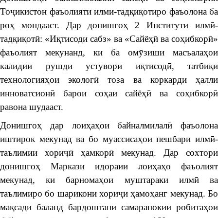
Тоҷикистон фаъолияти илмӣ-тадқиқотиро фаъолона ба
роҳ мондааст. Дар донишгоҳ 2 Институти илмӣ-
тадқиқотӣ: «Иқтисоди сабз» ва «Сайёҳӣ ва соҳибкорӣ»
фаъолият мекунанд, ки ба омӯзиши масъалаҳои
калидии рушди устувори иқтисодӣ, татбиқи
технологияҳои экологӣ тоза ва коркарди ҳалли
инноватсионӣ барои соҳаи сайёҳӣ ва соҳибкорӣ
равона шудааст.
Донишгоҳ дар лоиҳаҳои байналмилалӣ фаъолона
иштирок мекунад ва бо муассисаҳои пешбари илмӣ-
таълимии хориҷӣ ҳамкорӣ мекунад. Дар сохтори
донишгоҳ Маркази идораии лоиҳаҳо фаъолият
мекунад, ки барномаҳои муштараки илмӣ ва
таълимиро бо шарикони хориҷӣ ҳамоҳанг мекунад. Бо
мақсади баланд бардоштани самаранокии робитаҳои