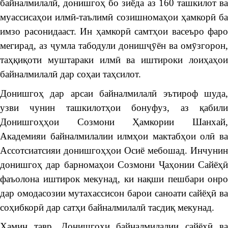
байналмилалӣ, донишгоҳ бо зиёда аз 160 ташкилот ва
муассисаҳои илмӣ-таълимӣ созишномаҳои ҳамкорӣ ба
имзо расонидааст. Ин ҳамкорӣ самтҳои васеъро фаро
мегирад, аз ҷумла табодули донишҷӯён ва омӯзгорон,
таҳқиқоти муштараки илмӣ ва иштироки лоиҳаҳои
байналмилалӣ дар соҳаи таҳсилот.
Донишгоҳ дар арсаи байналмилалӣ эътироф шуда,
узви чунин ташкилотҳои бонуфуз, аз қабили
Донишгоҳҳои Созмони Ҳамкории Шанхай,
Академияи байналмилалии илмҳои мактабҳои олӣ ва
Ассотсиатсияи донишгоҳҳои Осиё мебошад. Инчунин
донишгоҳ дар барномаҳои Созмони Ҷаҳонии Сайёҳӣ
фаъолона иштирок мекунад, ки нақши пешбари онро
дар омодасозии мутахассисон барои саноати сайёҳӣ ва
соҳибкорӣ дар сатҳи байналмилалӣ тасдиқ мекунад.
Ҳамин тавр, Донишгоҳи байналмилалии сайёҳӣ ва