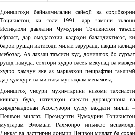
Донишгоҳи байналмилалии сайёҳӣ ва соҳибкории
Тоҷикистон, ки соли 1991, дар замони эълони
Истиқлоли давлатии Ҷумҳурии Тоҷикистон таъсис
ёфтааст, дар омодасозии кадрҳои баландихтисос, ки
барои рушди иқтисоди миллӣ заруранд, нақши калидӣ
мебозад. Аз лаҳзаи таъсиси худ, донишгоҳ бо суръат
рушд намуда, сохтори худро васеъ мекунад ва мавқеи
худро ҳамчун яке аз марказҳои пешрафтаи таълимӣ
дар ҷумҳурӣ ва минтақа мустаҳкам менамояд.
Донишгоҳ унсури муҳимтарини низоми таҳсилоти
кишвар буда, натиҷаҳои сиёсати дурандешона ва
хирадмандонаи Асосгузори сулҳу ваҳдати миллӣ –
Пешвои миллат, Президенти Ҷумҳурии Тоҷикистон
муҳтарам Эмомалӣ Раҳмонро инъикос менамояд.
Диққат ва дастгирии доимии Пешвои миллат ба соҳаи