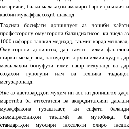
назариявӣ, балки малакаҳои амалиро барои фаъолияти
касбии муваффақ соҳиб шаванд.
Таҳсили босифати донишҷӯён аз ҷониби ҳайати
профессорону омӯзгорони баландихтисос, ки зиёда аз
1000 нафарро ташкил медиҳад, таъмин карда мешавад.
Омӯзгорони донишгоҳ дар самти илмӣ фаъолона
ширкат меварзанд, натиҷаҳои корҳои илмии худро дар
маҷаллаҳои бонуфузи илмӣ нашр мекунанд ва дар
соҳаҳои гуногуни илм ва техника тадқиқот
мегузаронанд.
Яке аз дастовардҳои муҳим ин аст, ки донишгоҳ ҳафт
маротиба ба аттестатсия ва аккредитатсияи давлатӣ
муваффақона гузаштааст, ки сифати баланди
хизматрасониҳои таълимӣ ва мутобиқат ба
стандартҳои муосири таҳсилоти олиро тасдиқ