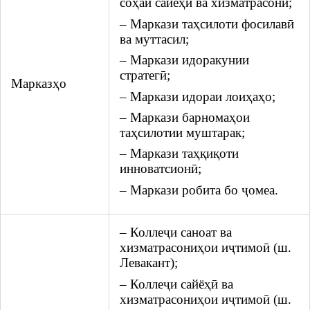
соҳаи сайёҳӣ ва хизматрасонӣ;
– Маркази таҳсилоти фосилавӣ
ва муттасил;
– Маркази идоракунии
стратегӣ;
Марказҳо
– Маркази идораи лоиҳаҳо;
– Маркази барномаҳои
таҳсилотии муштарак;
– Маркази таҳқиқоти
инноватсионӣ;
– Маркази робита бо ҷомеа.
– Коллеҷи саноат ва
хизматрасониҳои иҷтимоӣ (ш.
Левакант);
– Коллеҷи сайёҳӣ ва
хизматрасониҳои иҷтимоӣ (ш.