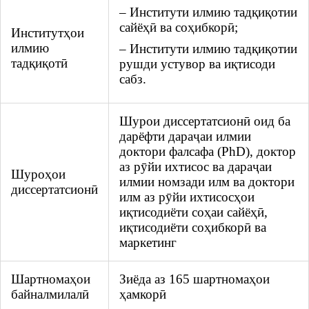
– Институти илмию тадқиқотии
сайёҳӣ ва соҳибкорӣ;
Институтҳои
илмию
– Институти илмию тадқиқотии
тадқиқотӣ
рушди устувор ва иқтисоди
сабз.
Шурои диссертатсионӣ оид ба
дарёфти дараҷаи илмии
доктори фалсафа (PhD), доктор
аз рӯйи ихтисос ва дараҷаи
Шуроҳои
илмии номзади илм ва доктори
диссертатсионӣ
илм аз рӯйи ихтисосҳои
иқтисодиёти соҳаи сайёҳӣ,
иқтисодиёти соҳибкорӣ ва
маркетинг
Шартномаҳои
Зиёда аз 165 шартномаҳои
байналмилалӣ
ҳамкорӣ