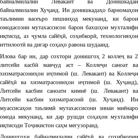
байналмилалии Левакант ва Донишкадаи
байналмилалии Хуҷанд. Ин донишкадаҳо барномаҳои
таълимии васеъро пешниҳод мекунанд, ки барои
омодасозии мутахассисон барои бахшҳои мухталифи
иқтисод, аз ҷумла сайёҳӣ, соҳибкорӣ, технологияҳои
иттилоотӣ ва дигар соҳаҳо равона шудаанд.
Илова бар ин, дар сохтори донишгоҳ 2 коллеҷ ва 2
литсейи касбӣ мавҷуд аст – Коллеҷи саноат ва
хизматрасониҳои иҷтимоӣ (ш. Левакант) ва Коллеҷи
сайёҳӣ ва хизматрасониҳои иҷтимоӣ (ш. Хуҷанд),
Литсейи касбии саноати кимиё (ш. Левакант) ва
Литсейи касбии хизматрасонӣ (ш. Хуҷанд). Ин
муассисаҳои таълимӣ мутахассисони зинаи миёнаро
омода мекунанд, ки дар рушди соҳаҳои мухталифи
иқтисоди Тоҷикистон саҳм мегузоранд.
Донишгоҳи байналмилалии сайёҳӣ ва соҳибкории