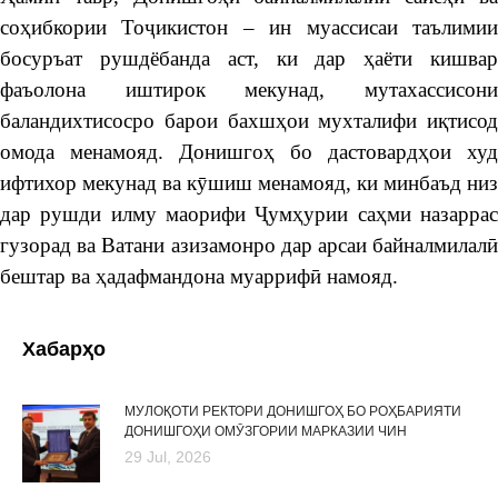
соҳибкории Тоҷикистон – ин муассисаи таълимии
босуръат рушдёбанда аст, ки дар ҳаёти кишвар
фаъолона иштирок мекунад, мутахассисони
баландихтисосро барои бахшҳои мухталифи иқтисод
омода менамояд. Донишгоҳ бо дастовардҳои худ
ифтихор мекунад ва кӯшиш менамояд, ки минбаъд низ
дар рушди илму маорифи Ҷумҳурии саҳми назаррас
гузорад ва Ватани азизамонро дар арсаи байналмилалӣ
бештар ва ҳадафмандона муаррифӣ намояд.
Хабарҳо
МУЛОҚОТИ РЕКТОРИ ДОНИШГОҲ БО РОҲБАРИЯТИ
ДОНИШГОҲИ ОМӮЗГОРИИ МАРКАЗИИ ЧИН
29 Jul, 2026