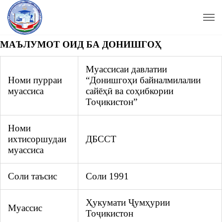
МАЪЛУМОТ ОИД БА ДОНИШГОҲ
Муассисаи давлатии
Номи пурраи
“Донишгоҳи байналмилалии
муассиса
сайёҳӣ ва соҳибкории
Тоҷикистон”
Номи
ихтисоршудаи
ДБССТ
муассиса
Соли таъсис
Соли 1991
Ҳукумати Ҷумҳурии
Муассис
Тоҷикистон