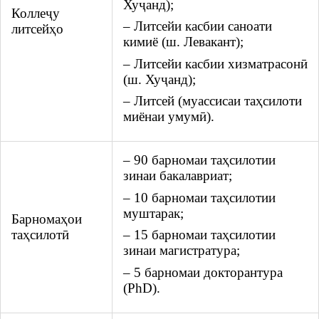
Хуҷанд);
Коллеҷу
– Литсейи касбии саноати
литсейҳо
кимиё (ш. Левакант);
– Литсейи касбии хизматрасонӣ
(ш. Хуҷанд);
– Литсей (муассисаи таҳсилоти
миёнаи умумӣ).
– 90 барномаи таҳсилотии
зинаи бакалавриат;
– 10 барномаи таҳсилотии
муштарак;
Барномаҳои
– 15 барномаи таҳсилотии
таҳсилотӣ
зинаи магистратура;
– 5 барномаи докторантура
(PhD).