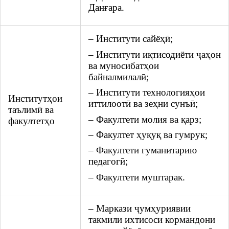
Данғара.
– Институти сайёҳӣ;
– Институти иқтисодиёти ҷаҳон
ва муносибатҳои
байналмилалӣ;
– Институти технологияҳои
Институтҳои
иттилоотӣ ва зеҳни сунъӣ;
таълимӣ ва
– Факултети молия ва қарз;
факултетҳо
– Факултет ҳуқуқ ва гумрук;
– Факултети гуманитарию
педагогӣ;
– Факултети муштарак.
– Маркази ҷумҳуриявии
такмили ихтисоси кормандони