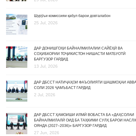
Шурӯъи комиссияи қабул барои довталабон
25 Jul, 2026
ДАР ДОНИШГОҲИ БАЙНАЛМИЛАЛИИ САЙЁҲӢ ВА
СОҲИБКОРИИ ТОҶИКИСТОН НИШАСТИ МАТБУОТӢ
БАРГУЗОР ГАРДИД
13 Jul, 2026
ДАР ДБССТ НАТИҶАҲОИ ФАЪОЛИЯТИ ШАШМОҲАИ АВВ
СОЛИ 2026 ҶАМЪБАСТ ГАРДИД
2 Jul, 2026
ДАР ДБССТ ҲАМОИШИ ИЛМӢ ВОБАСТА БА «ДАҲСОЛАИ
БАЙНАЛМИЛАЛӢ ОИД БА ТАҲКИМИ СУЛҲ БАРОИ НАСЛ
ОЯНДА (2027–2036)» БАРГУЗОР ГАРДИД
27 Jun, 2026