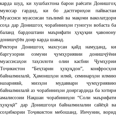
карда шуд, ки хушбахтона барои раёсати Донишгоҳ
муяссар гардид, ки бо дастгириҳои пайвастаи
Муассиси муассисаи таълимӣ ва мақоми ваколатдори
соҳа дар Донишгоҳ чорабиниҳои гуногун вобаста ба
баланд бардоштани маърифати ҳуқуқии ҷавонону
донишҷӯён доир карда шавад.
Ректори Донишгоҳ махсусан қайд намуданд, ки
баргузории озмуни ҷумҳуриявии донишҷӯёни
муассисаҳои таҳсилоти олии касбии Ҷумҳурии
Тоҷикистон “Беҳтарин ҳуқуқдон”, конфросҳои
байналмилалӣ, Ҳамоишҳои илмӣ, семинарҳои илмию
назариявӣ, мизҳои мудаввари ҷумҳуриявию
байналмилалӣ аз чорабиниҳои доиргардида ба хотири
амалисозии Нақшаи чорабиниҳои “Соли маърифати
ҳуқуқӣ” дар Донишгоҳи байналмилалии сайёҳӣ ва
соҳибкории Тоҷикистон мебошанд. Инчунин, ворид