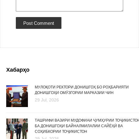
Хабарҳо
МУЛОҚОТИ РЕКТОРИ ДОНИШГОҲ БО РОҲБАРИЯТИ
ДОНИШГОҲИ ОМӮЗГОРИИ МАРКАЗИИ ЧИН
29 Jul, 2026
ТАШРИФИ ВАЗИРИ МУДОФИАИ ҶУМҲУРИИ ТОҶИКИСТО
БА ДОНИШГОҲИ БАЙНАЛМИЛАЛИИ САЙЁҲӢ ВА
СОҲИБКОРИИ ТОҶИКИСТОН
29 Jul, 2026