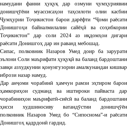
намудани фанни ҳуқуқ дар озмуни ҷумҳуриявии
донишҷӯёни муассисаҳои таҳсилоти олии касбии
Ҷумҳурии Тоҷикистон барои дарёфти “Ҷоми раёсати
Донишгоҳи байналмилалии сайёҳӣ ва соҳибкории
Тоҷикистон” дар соли 2024 аз иқдомҳои дигари
раёсати Донишгоҳ дар ин раванд мебошад.
Сипас, полковник Назаров Умед доир ба зарурати
эълони Соли маърифати ҳуқуқӣ ва баланд бардоштани
завқи азхудкунии қонунгузории амалкунандаи кишвар
ибрози назар намуд.
Дар анҷоми чорабинӣ ҳамчун рамзи эҳтиром барои
ҳамкориҳои судманд ва иштироки пайваста дар
чорабиниҳои маърифатӣ-сиёсӣ ва баланд бардоштани
ҳисси худшиносиву ватандӯстии донишҷӯён
полковник Назаров Умед бо “Сипоснома”-и раёсати
Донишгоҳ қадрдонӣ гардид.