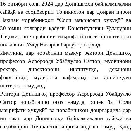
16 октябри соли 2024 дар Донишгоҳи байналмилалии
сайёҳӣ ва соҳибкории Тоҷикистон дар доираи иҷрои
Нақшаи чорабиниҳои “Соли маърифати ҳуқуқӣ” ва
30-юмин солгарди қабули Конститутсияи Ҷумҳурии
Тоҷикистон чорабинии маърифатӣ-сиёсӣ бо иштироки
полковник Умед Назаров баргузор гардид.
Инчунин, дар чорабинии мазкур ректори Донишгоҳ
профессор Асрорзода Убайдулло Саттор, муовинони
ректор, директорони институтҳо, деканони
факултетҳо, мудирони кафедраҳо ва донишҷӯён
иштирок намуданд.
Ректори Донишгоҳ профессор Асрорзода Убайдулло
Саттор чорабиниро оғоз намуда, роҷеъ ба “Соли
маърифати ҳуқуқӣ” ва чорабиниҳои доиргардида дар
ин самт дар Донишгоҳи байналмилалии сайёҳӣ ва
соҳибкории Тоҷикистон ибрози андеша намуд. Қайд