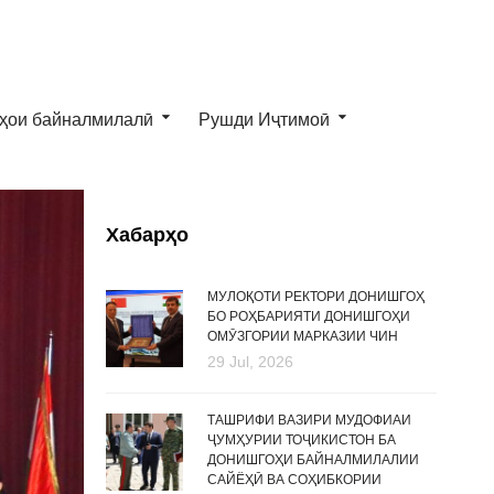
ҳои байналмилалӣ
Рушди Иҷтимоӣ
Хабарҳо
МУЛОҚОТИ РЕКТОРИ ДОНИШГОҲ
БО РОҲБАРИЯТИ ДОНИШГОҲИ
ОМӮЗГОРИИ МАРКАЗИИ ЧИН
29 Jul, 2026
ТАШРИФИ ВАЗИРИ МУДОФИАИ
ҶУМҲУРИИ ТОҶИКИСТОН БА
ДОНИШГОҲИ БАЙНАЛМИЛАЛИИ
САЙЁҲӢ ВА СОҲИБКОРИИ