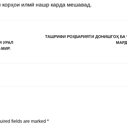
корҳои илмӣ нашр карда мешавад.
ТАШРИФИ РОҲБАРИЯТИ ДОНИШГОҲ БА
И УРАЛ
МАРД
-МИР.
uired fields are marked
*