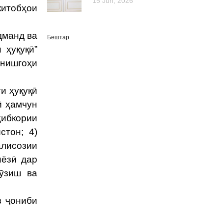
15 Jun, 2026
итобҳои
дманд ва
Бештар
 ҳуқуқӣ”
нишгоҳи
и ҳуқуқӣ
ӣ ҳамчун
ибкории
стон; 4)
лисозии
иёзӣ дар
ӯзиш ва
з ҷониби