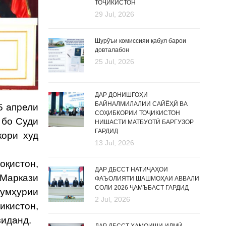
ТОҶИКИСТОН
29 Jul, 2026
Шурӯъи комиссияи қабул барои
довталабон
25 Jul, 2026
ДАР ДОНИШГОҲИ
БАЙНАЛМИЛАЛИИ САЙЁҲӢ ВА
5 апрели
СОҲИБКОРИИ ТОҶИКИСТОН
 бо Суди
НИШАСТИ МАТБУОТӢ БАРГУЗОР
ГАРДИД
кори худ
13 Jul, 2026
қистон,
ДАР ДБССТ НАТИҶАҲОИ
 Маркази
ФАЪОЛИЯТИ ШАШМОҲАИ АВВАЛИ
СОЛИ 2026 ҶАМЪБАСТ ГАРДИД
Ҷумҳурии
2 Jul, 2026
икистон,
зиданд.