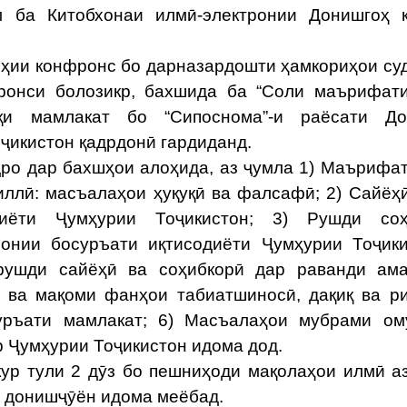
 ба Китобхонаи илмӣ-электронии Донишгоҳ к
ҳии конфронс бо дарназардошти ҳамкориҳои су
онси болозикр, бахшида ба “Соли маърифати
қи мамлакат бо “Сипоснома”-и раёсати До
ҷикистон қадрдонӣ гардиданд.
о дар бахшҳои алоҳида, аз ҷумла 1) Маърифат
ллӣ: масъалаҳои ҳуқуқӣ ва фалсафӣ; 2) Сайёҳ
иёти Ҷумҳурии Тоҷикистон; 3) Рушди соҳ
онии босуръати иқтисодиёти Ҷумҳурии Тоҷики
рушди сайёҳӣ ва соҳибкорӣ дар раванди ама
ш ва мақоми фанҳои табиатшиносӣ, дақиқ ва р
уръати мамлакат; 6) Масъалаҳои мубрами ом
р Ҷумҳурии Тоҷикистон идома дод.
 тули 2 дӯз бо пешниҳоди мақолаҳои илмӣ а
у донишҷӯён идома меёбад.