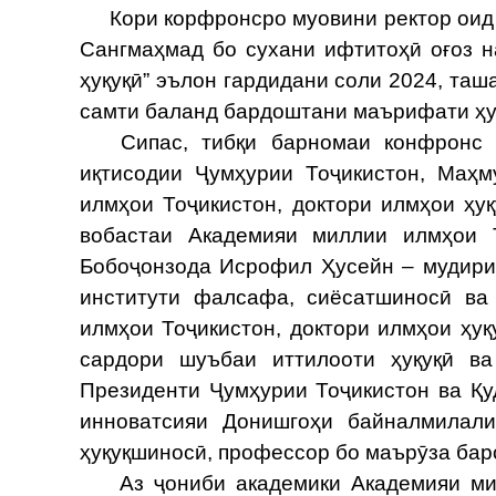
Кори корфронсро муовини ректор оид ба
Сангмаҳмад бо сухани ифтитоҳӣ оғоз 
ҳуқуқӣ” эълон гардидани соли 2024, т
самти баланд бардоштани маърифати ҳу
Сипас, тибқи барномаи конфронс Х
иқтисодии Ҷумҳурии Тоҷикистон, Маҳ
илмҳои Тоҷикистон, доктори илмҳои ҳу
вобастаи Академияи миллии илмҳои Т
Бобоҷонзода Исрофил Ҳусейн – мудири
институти фалсафа, сиёсатшиносӣ ва
илмҳои Тоҷикистон, доктори илмҳои ҳу
сардори шуъбаи иттилооти ҳуқуқӣ ва
Президенти Ҷумҳурии Тоҷикистон ва Қу
инноватсияи Донишгоҳи байналмилали
ҳуқуқшиносӣ, профессор бо маърӯза бар
Аз ҷониби академики Академияи милл