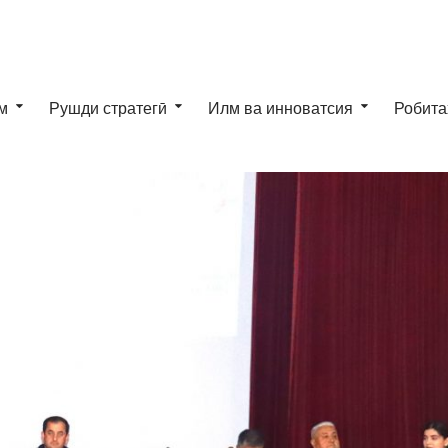
м
Рушди стратегӣ
Илм ва инноватсия
Робита