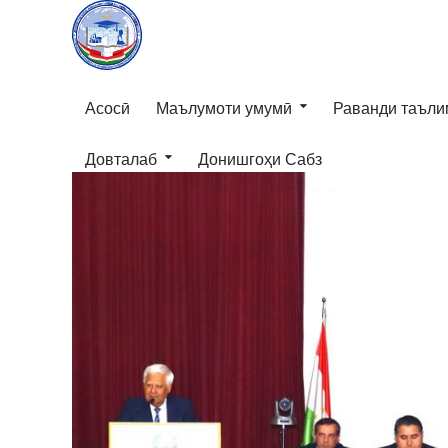
Асосӣ
Маълумоти умумӣ
Раванди таъли
Довталаб
Донишгоҳи Сабз