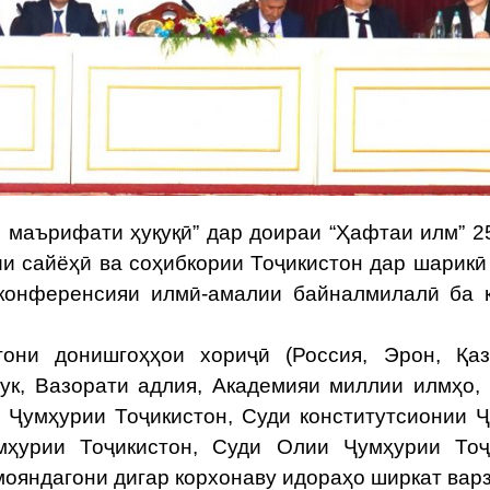
маърифати ҳуқуқӣ” дар доираи “Ҳафтаи илм” 2
и сайёҳӣ ва соҳибкории Тоҷикистон дар шарикӣ
конференсияи илмӣ-амалии байналмилалӣ ба 
 донишгоҳҳои хориҷӣ (Россия, Эрон, Қазо
рук, Вазорати адлия, Академияи миллии илмҳо,
 Ҷумҳурии Тоҷикистон, Суди конститутсионии 
мҳурии Тоҷикистон, Суди Олии Ҷумҳурии Тоҷ
ояндагони дигар корхонаву идораҳо ширкат вар