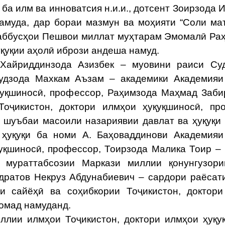
 илм ва инноватсия н.и.и., дотсент Зоирзода 
намуда, дар бораи мазмун ва моҳияти “Соли м
ашаббусҳои Пешвои миллат муҳтарам Эмомалӣ Ра
қуқии аҳолӣ ибрози андеша намуд.
айриддинзода Азизбек – муовини раиси Су
мудзода Махкам Аъзам – академики Академия
қуқшиносӣ, профессор, Раҳимзода Маҳмад Заби
оҷикистон, доктори илмҳои ҳуқуқшиносӣ, пр
 шуъбаи масоили назариявии давлат ва ҳуқуқи
 ҳуқуқи ба номи А. Баҳоваддинови Академия
қуқшиносӣ, профессор, Тоирзода Малика Тоир –
 мураттабсозии Маркази миллии қонунгузори
дратов Некруз Абдунабиевич – сардори раёсат
и сайёҳӣ ва соҳибкории Тоҷикистон, доктор
омад намуданд.
ии илмҳои Тоҷикистон, доктори илмҳои ҳуқу