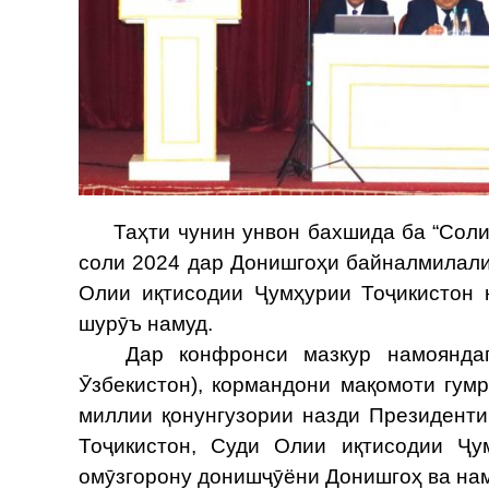
Таҳти чунин унвон бахшида ба “Соли 
соли 2024 дар Донишгоҳи байналмилали
Олии иқтисодии Ҷумҳурии Тоҷикистон 
шурӯъ намуд.
Дар конфронси мазкур намояндагони
Ӯзбекистон), кормандони мақомоти гум
миллии қонунгузории назди Президенти
Тоҷикистон, Суди Олии иқтисодии Ҷу
омӯзгорону донишҷӯёни Донишгоҳ ва нам