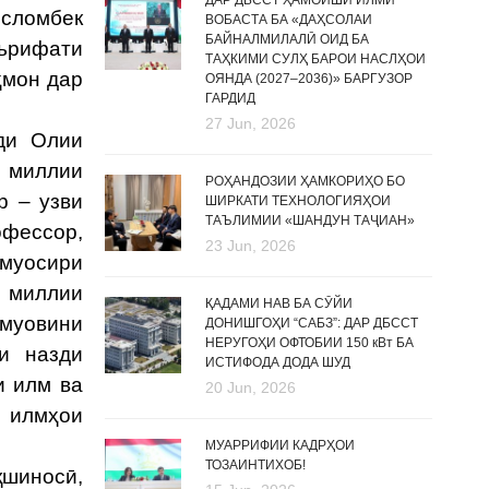
ДАР ДБССТ ҲАМОИШИ ИЛМӢ
Исломбек
ВОБАСТА БА «ДАҲСОЛАИ
БАЙНАЛМИЛАЛӢ ОИД БА
аърифати
ТАҲКИМИ СУЛҲ БАРОИ НАСЛҲОИ
ҳмон дар
ОЯНДА (2027–2036)» БАРГУЗОР
ГАРДИД
27 Jun, 2026
ди Олии
и миллии
РОҲАНДОЗИИ ҲАМКОРИҲО БО
р – узви
ШИРКАТИ ТЕХНОЛОГИЯҲОИ
ТАЪЛИМИИ «ШАНДУН ТАҶИАН»
офессор,
23 Jun, 2026
 муосири
и миллии
ҚАДАМИ НАВ БА СӮЙИ
 муовини
ДОНИШГОҲИ “САБЗ”: ДАР ДБССТ
НЕРУГОҲИ ОФТОБИИ 150 кВт БА
и назди
ИСТИФОДА ДОДА ШУД
и илм ва
20 Jun, 2026
и илмҳои
МУАРРИФИИ КАДРҲОИ
ТОЗАИНТИХОБ!
қшиносӣ,