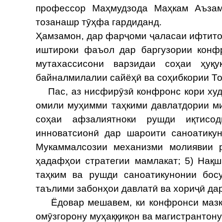
профессор Маҳмудзода Маҳкам Аъзам
тозанашр тӯҳфа гардиданд.
Ҳамзамон, дар фарҷоми ҷаласаи ифтито
иштироки фаъол дар баргузории конфр
мутахассисони варзидаи соҳаи ҳуқу
байналмилалии сайёҳӣ ва соҳибкории То
Пас, аз нисфирӯзӣ конфронс кори худр
омили муҳимми таҳкими давлатдории ми
соҳаи афзалиятноки рушди иқтисод
инноватсионӣ дар шароити саноатикун
Мукаммалсозии механизми молиявии 
ҳадафҳои стратегии мамлакат; 5) Нақ
таҳким ва рушди саноатикунонии бос
таълими забонҳои давлатӣ ва хориҷӣ да
Ёдовар мешавем, ки конфронси мазкур
омӯзгорону муҳаққиқон ва магистрантон