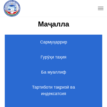
Маҷалла
Сармуҳаррир
Гурӯҳи таҳия
Ба муаллиф
Тартиботи тақризӣ ва
индексатсия