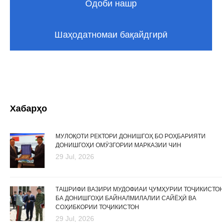
Одоби нашр
Шаҳодатномаи бақайдгирӣ
Хабарҳо
МУЛОҚОТИ РЕКТОРИ ДОНИШГОҲ БО РОҲБАРИЯТИ
ДОНИШГОҲИ ОМӮЗГОРИИ МАРКАЗИИ ЧИН
29 Jul, 2026
ТАШРИФИ ВАЗИРИ МУДОФИАИ ҶУМҲУРИИ ТОҶИКИСТО
БА ДОНИШГОҲИ БАЙНАЛМИЛАЛИИ САЙЁҲӢ ВА
СОҲИБКОРИИ ТОҶИКИСТОН
29 Jul, 2026