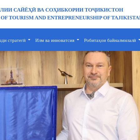
ИИ САЙЁҲӢ ВА СОҲИБКОРИИ ТОҶИКИСТОН
 OF TOURISM AND ENTREPRENEURSHIP OF TAJIKISTA
ди стратегӣ
Илм ва инноватсия
Робитаҳои байналмилалӣ