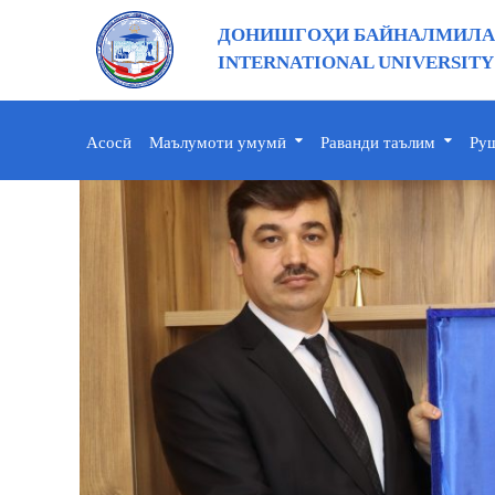
ДОНИШГОҲИ БАЙНАЛМИЛАЛ
INTERNATIONAL UNIVERSITY
Асосӣ
Маълумоти умумӣ
Раванди таълим
Руш