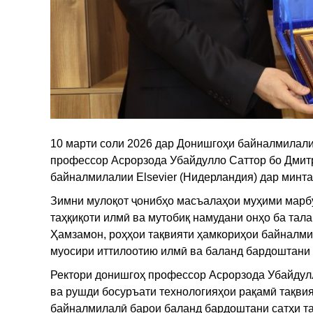
10 марти соли 2026 дар Донишгоҳи байналмилали
профессор Асрорзода Убайдулло Саттор бо Дмит
байналмилалии Elsevier (Нидерландия) дар минта
Зимни мулоқот ҷонибҳо масъалаҳои муҳими марб
таҳқиқоти илмӣ ва мутобиқ намудани онҳо ба тал
Ҳамзамон, роҳҳои тақвияти ҳамкориҳои байналмил
муосири иттилоотию илмӣ ва баланд бардоштани 
Ректори донишгоҳ профессор Асрорзода Убайдулл
ва рушди босуръати технологияҳои рақамӣ тақви
байналмилалӣ барои баланд бардоштани сатҳи та