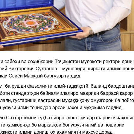
и сайёҳӣ ва соҳибкории Тоҷикистон мулоқоти ректори дони
рий Викторович Султанов – мушовири ширкати илмию нош
қаи Осиёи Марказӣ баргузор гардид.
ут ба рушди фаъолияти илмӣ-тадқиқотӣ, баланд бардоштан
аботи стандартҳои байналмилалиро мавриди баррасӣ қарор
алӣ, густариши дастрасии муҳаққиқону омӯзгорон ба пойг
нуфузи илми тоҷик дар арсаи ҷаҳонӣ муҳокима гардид.
о Саттор зимни суҳбат иброз дошт, ки дар шароити ҷаҳон
яти ҳамкориҳо бо марказҳои бонуфузи илмӣ ва ноширии
ҳқиқоти илмии донишгоҳ аҳаммияти махсус дорад.