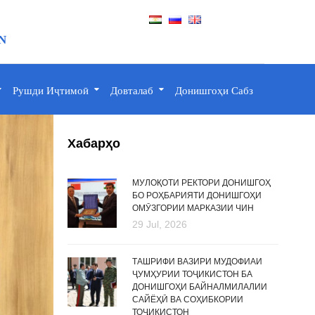
N
Рушди Иҷтимоӣ
Довталаб
Донишгоҳи Сабз
Хабарҳо
МУЛОҚОТИ РЕКТОРИ ДОНИШГОҲ
БО РОҲБАРИЯТИ ДОНИШГОҲИ
ОМӮЗГОРИИ МАРКАЗИИ ЧИН
29 Jul, 2026
ТАШРИФИ ВАЗИРИ МУДОФИАИ
ҶУМҲУРИИ ТОҶИКИСТОН БА
ДОНИШГОҲИ БАЙНАЛМИЛАЛИИ
САЙЁҲӢ ВА СОҲИБКОРИИ
ТОҶИКИСТОН