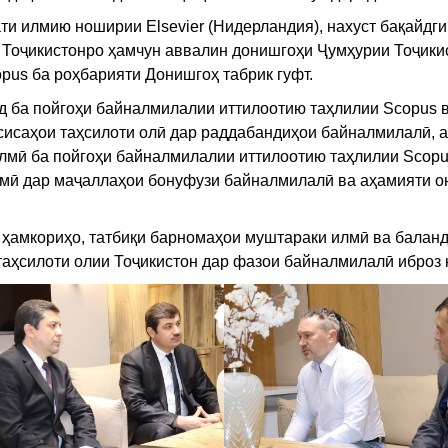
и илмию ноширии Elsevier (Нидерландия), нахуст бақайдг
Тоҷикистонро ҳамчун аввалин донишгоҳи Ҷумҳурии Тоҷики
pus ба роҳбарияти Донишгоҳ табрик гуфт.
ид ба пойгоҳи байналмилалии иттилоотию таҳлилии Scopus 
сисаҳои таҳсилоти олӣ дар раддабандиҳои байналмилалӣ, а
лмӣ ба пойгоҳи байналмилалии иттилоотию таҳлилии Scopu
лмӣ дар маҷаллаҳои бонуфузи байналмилалӣ ва аҳамияти о
ҳамкориҳо, татбиқи барномаҳои муштараки илмӣ ва балан
аҳсилоти олии Тоҷикистон дар фазои байналмилалӣ иброз 