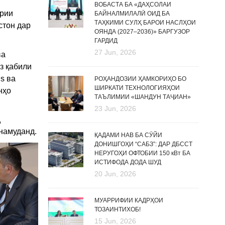
ВОБАСТА БА «ДАҲСОЛАИ
ирии
БАЙНАЛМИЛАЛӢ ОИД БА
ТАҲКИМИ СУЛҲ БАРОИ НАСЛҲОИ
стон дар
ОЯНДА (2027–2036)» БАРГУЗОР
ГАРДИД
27 Jun, 2026
ва
з қабили
s ва
РОҲАНДОЗИИ ҲАМКОРИҲО БО
ШИРКАТИ ТЕХНОЛОГИЯҲОИ
нҳо
ТАЪЛИМИИ «ШАНДУН ТАҶИАН»
23 Jun, 2026
д
намуданд.
ҚАДАМИ НАВ БА СӮЙИ
ДОНИШГОҲИ “САБЗ”: ДАР ДБССТ
НЕРУГОҲИ ОФТОБИИ 150 кВт БА
ИСТИФОДА ДОДА ШУД
20 Jun, 2026
МУАРРИФИИ КАДРҲОИ
ТОЗАИНТИХОБ!
15 Jun, 2026