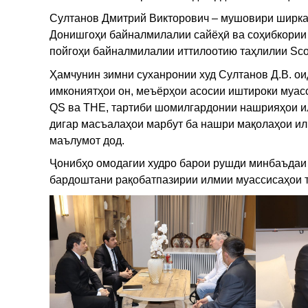
Султанов Дмитрий Викторович – мушовири ширкат
Донишгоҳи байналмилалии сайёҳӣ ва соҳибкории 
пойгоҳи байналмилалии иттилоотию таҳлилии Sco
Ҳамчунин зимни суханронии худ Султанов Д.В. о
имкониятҳои он, меъёрҳои асосии иштироки муас
QS ва THE, тартиби шомилгардонии нашрияҳои и
дигар масъалаҳои марбут ба нашри мақолаҳои и
маълумот дод.
Ҷонибҳо омодагии худро барои рушди минбаъдаи 
бардоштани рақобатпазирии илмии муассисаҳои т