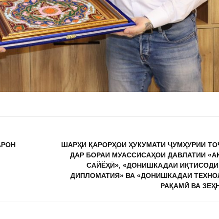
АРОН
ШАРҲИ ҚАРОРҲОИ ҲУКУМАТИ ҶУМҲУРИИ Т
ДАР БОРАИ МУАССИСАҲОИ ДАВЛАТИИ «
САЙЁҲӢ», «ДОНИШКАДАИ ИҚТИСОДИ
ДИПЛОМАТИЯ» ВА «ДОНИШКАДАИ ТЕХНО
РАҚАМӢ ВА ЗЕҲ