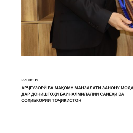
PREVIOUS
АРҶГУЗОРӢ БА МАҚОМУ МАНЗАЛАТИ ЗАНОНУ МОД
ДАР ДОНИШГОҲИ БАЙНАЛМИЛАЛИИ САЙЁҲӢ ВА
СОҲИБКОРИИ ТОҶИКИСТОН