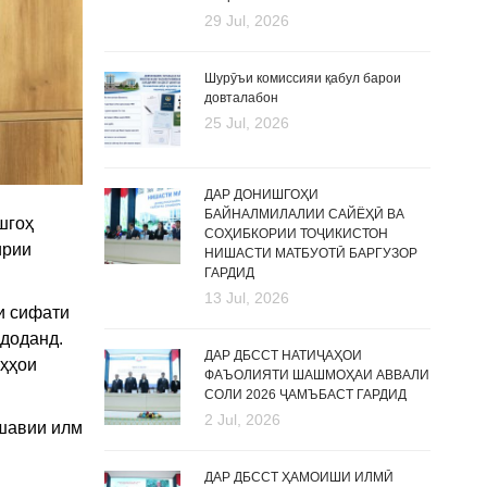
29 Jul, 2026
Шурӯъи комиссияи қабул барои
довталабон
25 Jul, 2026
ДАР ДОНИШГОҲИ
БАЙНАЛМИЛАЛИИ САЙЁҲӢ ВА
шгоҳ
СОҲИБКОРИИ ТОҶИКИСТОН
ирии
НИШАСТИ МАТБУОТӢ БАРГУЗОР
ГАРДИД
13 Jul, 2026
и сифати
 доданд.
ДАР ДБССТ НАТИҶАҲОИ
оҳҳои
ФАЪОЛИЯТИ ШАШМОҲАИ АВВАЛИ
СОЛИ 2026 ҶАМЪБАСТ ГАРДИД
2 Jul, 2026
ишавии илм
ДАР ДБССТ ҲАМОИШИ ИЛМӢ