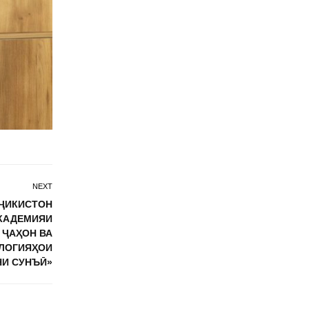
NEXT
ОҶИКИСТОН
АКАДЕМИЯИ
 ҶАҲОН ВА
ЛОГИЯҲОИ
НИ СУНЪӢ»