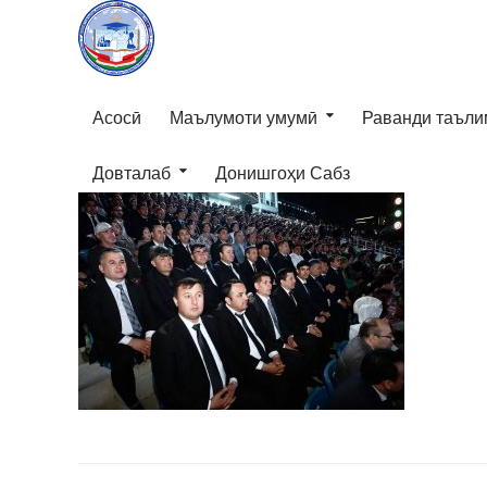
Асосӣ
Маълумоти умумӣ
Раванди таъли
Довталаб
Донишгоҳи Сабз