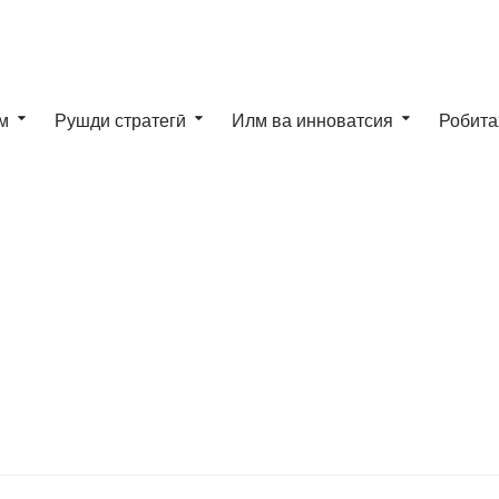
м
Рушди стратегӣ
Илм ва инноватсия
Робита