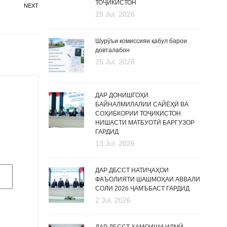
ТОҶИКИСТОН
NEXT
29 Jul, 2026
Шурӯъи комиссияи қабул барои
довталабон
25 Jul, 2026
ДАР ДОНИШГОҲИ
БАЙНАЛМИЛАЛИИ САЙЁҲӢ ВА
СОҲИБКОРИИ ТОҶИКИСТОН
НИШАСТИ МАТБУОТӢ БАРГУЗОР
ГАРДИД
13 Jul, 2026
ДАР ДБССТ НАТИҶАҲОИ
ФАЪОЛИЯТИ ШАШМОҲАИ АВВАЛИ
СОЛИ 2026 ҶАМЪБАСТ ГАРДИД
2 Jul, 2026