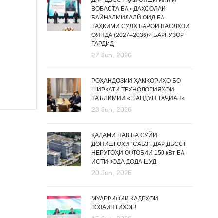
ДАР ДБССТ ҲАМОИШИ ИЛМӢ
ВОБАСТА БА «ДАҲСОЛАИ
БАЙНАЛМИЛАЛӢ ОИД БА
ТАҲКИМИ СУЛҲ БАРОИ НАСЛҲОИ
ОЯНДА (2027–2036)» БАРГУЗОР
ГАРДИД
27 Jun, 2026
РОҲАНДОЗИИ ҲАМКОРИҲО БО
ШИРКАТИ ТЕХНОЛОГИЯҲОИ
ТАЪЛИМИИ «ШАНДУН ТАҶИАН»
23 Jun, 2026
ҚАДАМИ НАВ БА СӮЙИ
ДОНИШГОҲИ “САБЗ”: ДАР ДБССТ
НЕРУГОҲИ ОФТОБИИ 150 кВт БА
ИСТИФОДА ДОДА ШУД
20 Jun, 2026
МУАРРИФИИ КАДРҲОИ
ТОЗАИНТИХОБ!