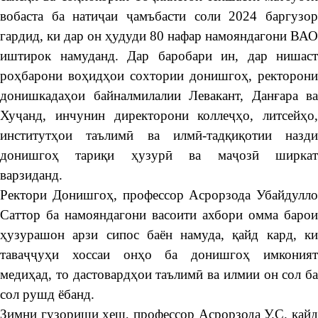
вобаста ба натиҷаи ҷамъбасти соли 2024 баргузор
гардид, ки дар он ҳудуди 80 нафар намояндагони ВАО
иштирок намуданд. Дар баробари ин, дар нишаст
роҳбарони воҳидҳои сохтории донишгоҳ, ректорони
донишкадаҳои байналмилалии Левакант, Данғара ва
Хуҷанд, инчунин директорони коллеҷҳо, литсейҳо,
институтҳои таълимӣ ва илмӣ-тадқиқотии назди
донишгоҳ тариқи ҳузурӣ ва маҷозӣ ширкат
варзиданд.
Ректори Донишгоҳ, профессор Асрорзода Убайдулло
Саттор ба намояндагони васоити ахбори омма барои
ҳузурашон арзи сипос баён намуда, қайд кард, ки
таваҷҷуҳи хоссаи онҳо ба донишгоҳ имконият
медиҳад, то дастовардҳои таълимӣ ва илмии он сол ба
сол рушд ёбанд.
Зимни гузориши хеш, профессор Асрорзода У.С. қайд