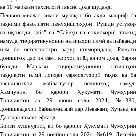
ва 10 маркази таҳсилотӣ таъсис дода шуданд.
Пешвои миллат зимни мулоқот бо аҳли маориф ба
таҳкими фаъолияти пажуҳишгоҳҳои “Рушди устувор
ва иқтисоди сабз” ва “Сайёҳӣ ва соҳибкорӣ” таъкид
намуда, тиҷоратикунонии натиҷаҳои илмӣ ва пайванди
илм бо истеҳсолотро зарур шумориданд. Раёсати
донишгоҳ дар ин самт корҳои зиёд анҷом дода, барои
бунёди Маркази тиҷоратикунонии натиҷаҳои
таҳқиқоти илмӣ лоиҳаи сармоягузорӣ таҳия ва ба
ташкилотҳои маблағгузор пешниҳод намуд.
Ҳамчунин, бо қарори Ҳукумати Ҷумҳурии
Тоҷикистон аз 29 июни соли 2024, №380,
донишкадаҳои байналмилалӣ дар Левакант, Хуҷанд ва
Данғара таъсис ёфтанд.
Боиси хушнудист, ки бо қарори Ҳукумати Ҷумҳурии
Тоҷикистон аз 29 ноябри соли 2024, №619, Литсейи