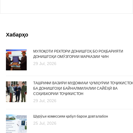
Хабарҳо
МУЛОҚОТИ РЕКТОРИ ДОНИШГОҲ БО РОҲБАРИЯТИ
ДОНИШГОҲИ ОМӮЗГОРИИ МАРКАЗИИ ЧИН
29 Jul, 2026
ТАШРИФИ ВАЗИРИ МУДОФИАИ ҶУМҲУРИИ ТОҶИКИСТО
БА ДОНИШГОҲИ БАЙНАЛМИЛАЛИИ САЙЁҲӢ ВА
СОҲИБКОРИИ ТОҶИКИСТОН
29 Jul, 2026
Шурӯъи комиссияи қабул барои довталабон
25 Jul, 2026