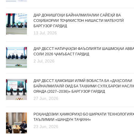
ДАР ДОНИШГОҲИ БАЙНАЛМИЛАЛИИ САЙЁҲӢ ВА
СОҲИБКОРИИ ТОҶИКИСТОН НИШАСТИ МАТБУОТӢ
БАРГУЗОР ГАРДИД
13 Jul, 2026
ДАР ДБССТ НАТИҶАҲОИ ФАЪОЛИЯТИ ШАШМОҲАИ АВВ
СОЛИ 2026 ҶАМЪБАСТ ГАРДИД
2 Jul, 2026
ДАР ДБССТ ҲАМОИШИ ИЛМӢ ВОБАСТА БА «ДАҲСОЛАИ
БАЙНАЛМИЛАЛӢ ОИД БА ТАҲКИМИ СУЛҲ БАРОИ НАСЛ
ОЯНДА (2027–2036)» БАРГУЗОР ГАРДИД
27 Jun, 2026
РОҲАНДОЗИИ ҲАМКОРИҲО БО ШИРКАТИ ТЕХНОЛОГИЯ
ТАЪЛИМИИ «ШАНДУН ТАҶИАН»
23 Jun, 2026