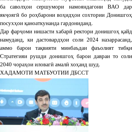
ба саволҳои сершумори намояндагони ВАО дар
якҷоягӣ бо роҳбарони воҳидҳои сохтории Донишгоҳ
посухҳои қаноаткунанда гардониданд.
Дар фарҷоми нишасти хабарӣ ректори донишгоҳ қайд
намуданд, ки дастовардҳои соли 2024 назаррасанд,
аммо барои тақвияти минбаъдаи фаъолият тибқи
Стратегияи рушди донишгоҳ барои давраи то соли
2040 чораҳои иловагӣ амалӣ хоҳанд шуд.
ХАДАМОТИ МАТБУОТИИ ДБССТ