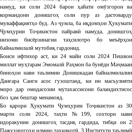
намуд, ки соли 2024 барои ҳайати омӯзгорон ва
кормандони донишгоҳ соли пур аз дастоварду
муваффақиятҳо буд. Аз ҷумла, ба иқдомҳои Ҳукумати
Ҷумҳурии Тоҷикистон пайравӣ намуда, донишгоҳ
низоми бисёрзинагии таҳсилотро бо меъёрҳои
байналмилалӣ мутобиқ гардонид.
Боиси ифтихор аст, ки 24 майи соли 2024 Пешвои
миллат муҳтарам Эмомалӣ Раҳмон ба бунёди Маҷмааи
биноҳои нави таълимии Донишкадаи байналмилалии
Данғара Санги асос гузоштанд, ки ин масъулияти
моро дар омодасозии мутахассисони баландихтисос
боз ҳам бештар менамояд.
Бо қарори Ҳукумати Ҷумҳурии Тоҷикистон аз 30
марти соли 2024, таҳти №199, сохтори нави
идоракунии донишгоҳ тасдиқ гардида, тибқи он 2
Пажуҳишгоҳи илмию таҳқиқотӣ, 3 Институти таълимӣ