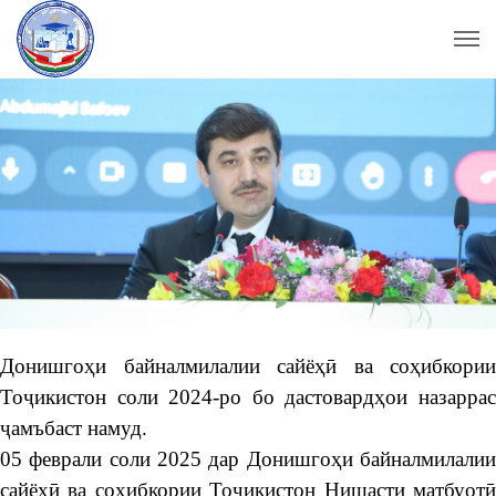
Донишгоҳи байналмилалии сайёҳӣ ва соҳибкории
Тоҷикистон соли 2024-ро бо дастовардҳои назаррас
ҷамъбаст намуд.
05 феврали соли 2025 дар Донишгоҳи байналмилалии
сайёҳӣ ва соҳибкории Тоҷикистон Нишасти матбуотӣ