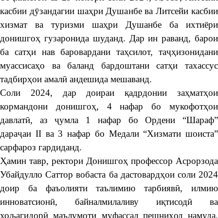
касбии дӯзандагии шаҳри Душанбе ва Литсейи касбии
хизмат ва туризми шаҳри Душанбе ба ихтиёри
донишгоҳ гузаронида шуданд. Дар ин раванд, барои
ба сатҳи нав баровардани таҳсилот, таҷҳизонидани
муассисаҳо ва баланд бардоштани сатҳи тахассус
тадбирҳои амалӣ андешида мешаванд.
Соли 2024, дар доираи қадрдонии заҳматҳои
кормандони донишгоҳ, 4 нафар бо мукофотҳои
давлатӣ, аз ҷумла 1 нафар бо Ордени “Шараф”
дараҷаи II ва 3 нафар бо Медали “Хизмати шоиста”
сарфароз гардиданд.
Ҳамин тавр, ректори Донишгоҳ профессор Асрорзода
Убайдулло Саттор вобаста ба дастовардҳои соли 2024
доир ба фаъолияти таълимию тарбиявӣ, илмию
инноватсионӣ, байналмилаливу иқтисодӣ ва
хољагидорӣ маълумоти муфассал пешниҳод намуда,