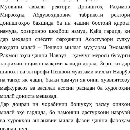
Муовини аввали ректори Донишгоҳ Раҳимов
Мирзоҳид Абдувоҳидович табрикоти ректори
донишгоҳро бахшида ба ин ҷашни бостонӣ қироат
намуда, ҳозиринро шодбош намуд. Қайд гардид, ки
дар меҳвари сиёсати фарҳангии Асосгузори сулҳу
ваҳдати миллӣ – Пешвои миллат муҳтарам Эмомалӣ
Раҳмон эҳёи ҷашни Наврӯз – ҳамчун мероси бузурги
таърихии тоҷикон мақоми калидӣ дорад. Зеро, ки дар
шинохт ва эътирофи Пешвои муаззами миллат Наврӯз
на танҳо як ҷашн, балки ҳамчун як оини ҳуввиятсозу
мафкурасоз ва василаи асосии расидан ба худогоҳии
миллӣ дониста мешавад.
Дар доираи ин чорабинии бошукӯҳ расму оинҳои
миллӣ эҳё гардида, бо намоиши дастурхони наврӯзӣ
ва хӯрокҳои анъанавии миллӣ фазои ҷашнӣ фароҳам
оварда шуд.