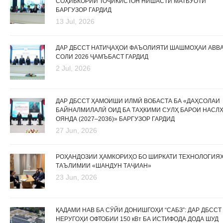
СОҲИБКОРИИ ТОҶИКИСТОН НИШАСТИ МАТБУОТӢ
БАРГУЗОР ГАРДИД
13 Jul, 2026
ДАР ДБССТ НАТИҶАҲОИ ФАЪОЛИЯТИ ШАШМОҲАИ АВВ
СОЛИ 2026 ҶАМЪБАСТ ГАРДИД
2 Jul, 2026
ДАР ДБССТ ҲАМОИШИ ИЛМӢ ВОБАСТА БА «ДАҲСОЛАИ
БАЙНАЛМИЛАЛӢ ОИД БА ТАҲКИМИ СУЛҲ БАРОИ НАСЛ
ОЯНДА (2027–2036)» БАРГУЗОР ГАРДИД
27 Jun, 2026
РОҲАНДОЗИИ ҲАМКОРИҲО БО ШИРКАТИ ТЕХНОЛОГИЯ
ТАЪЛИМИИ «ШАНДУН ТАҶИАН»
23 Jun, 2026
ҚАДАМИ НАВ БА СӮЙИ ДОНИШГОҲИ “САБЗ”: ДАР ДБССТ
НЕРУГОҲИ ОФТОБИИ 150 кВт БА ИСТИФОДА ДОДА ШУД