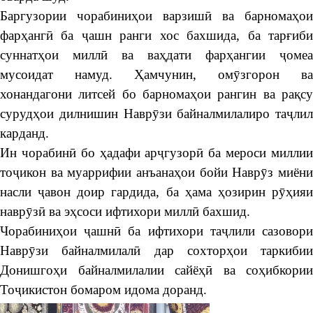
Баргузории чорабиниҳои варзишӣ ва барномаҳои
фарҳангӣ ба ҷашн ранги хос бахшида, ба тарғиби
суннатҳои миллӣ ва ваҳдати фарҳангии ҷомеа
мусоидат намуд. Ҳамчунин, омӯзгорон ва
хонандагони литсей бо барномаҳои рангин ва рақсу
сурудҳои дилнишин Наврӯзи байналмилалиро таҷлил
карданд.
Ин чорабинӣ бо ҳадафи арҷгузорӣ ба мероси миллии
тоҷикон ва муаррифии анъанаҳои бойи Наврӯз миёни
насли ҷавон доир гардида, ба ҳама ҳозирин рӯҳияи
наврӯзӣ ва эҳсоси ифтихори миллӣ бахшид.
Чорабиниҳои ҷашнӣ ба ифтихори таҷлили сазовори
Наврӯзи байналмилалӣ дар сохторҳои таркибии
Донишгоҳи байналмилалии сайёҳӣ ва соҳибкории
Тоҷикистон бомаром идома доранд.