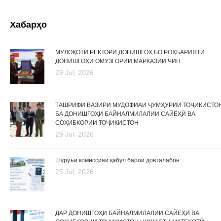
Хабарҳо
МУЛОҚОТИ РЕКТОРИ ДОНИШГОҲ БО РОҲБАРИЯТИ
ДОНИШГОҲИ ОМӮЗГОРИИ МАРКАЗИИ ЧИН
29 Jul, 2026
ТАШРИФИ ВАЗИРИ МУДОФИАИ ҶУМҲУРИИ ТОҶИКИСТО
БА ДОНИШГОҲИ БАЙНАЛМИЛАЛИИ САЙЁҲӢ ВА
СОҲИБКОРИИ ТОҶИКИСТОН
29 Jul, 2026
Шурӯъи комиссияи қабул барои довталабон
25 Jul, 2026
ДАР ДОНИШГОҲИ БАЙНАЛМИЛАЛИИ САЙЁҲӢ ВА