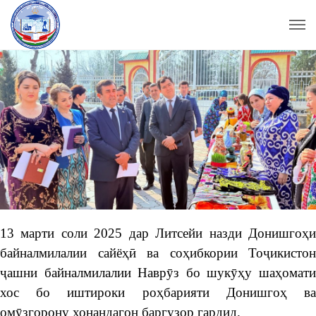
13 марти соли 2025 дар Литсейи назди Донишгоҳи
байналмилалии сайёҳӣ ва соҳибкории Тоҷикистон
ҷашни байналмилалии Наврӯз бо шукӯҳу шаҳомати
хос бо иштироки роҳбарияти Донишгоҳ ва
омӯзгорону хонандагон баргузор гардид.