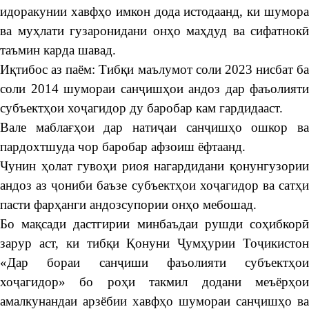
идоракунии хавфҳо имкон дода истодаанд, ки шумора
ва муҳлати гузаронидани онҳо маҳдуд ва сифатнокӣ
таъмин карда шавад.
Иқтибос аз паём: Тибқи маълумот соли 2023 нисбат ба
соли 2014 шумораи санҷишҳои андоз дар фаъолияти
субъектҳои хоҷагидор ду баробар кам гардидааст.
Вале маблағҳои дар натиҷаи санҷишҳо ошкор ва
пардохтшуда чор баробар афзоиш ёфтаанд.
Чунин ҳолат гувоҳи риоя нагардидани қонунгузории
андоз аз ҷониби баъзе субъектҳои хоҷагидор ва сатҳи
пасти фарҳанги андозсупории онҳо мебошад.
Бо мақсади дастгирии минбаъдаи рушди соҳибкорӣ
зарур аст, ки тибқи Қонуни Ҷумҳурии Тоҷикистон
«Дар бораи санҷиши фаъолияти субъектҳои
хоҷагидор» бо роҳи такмил додани меъёрҳои
амалкунандаи арзёбии хавфҳо шумораи санҷишҳо ва