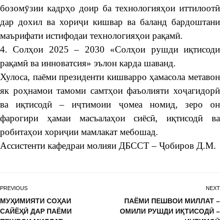
бозомӯзии кадрҳо доир ба технологияҳои иттилоотӣ
дар дохил ва хориҷи кишвар ва баланд бардоштани
маърифати истифодаи технологияҳои рақамӣ.
4. Солҳои 2025 – 2030 «Солҳои рушди иқтисоди
рақамӣ ва инноватсия» эълон карда шаванд.
Хулоса, паёми президенти кишварро ҳамасола метавон
як роҳнамои тамоми самтҳои фаъолияти хоҷагидорӣ
ва иқтисодӣ – иҷтимоии ҷомеа номид, зеро он
фарогири ҳамаи масъалаҳои сиёсӣ, иқтисодӣ ва
робитаҳои хориҷии мамлакат мебошад.
Ассистенти кафедраи молияи ДБССТ – Ҷобиров Д.М.
PREVIOUS
NEXT
МУҲИМИЯТИ СОҲАИ
ПАЁМИ ПЕШВОИ МИЛЛАТ –
САЙЁҲӢ ДАР ПАЁМИ
ОМИЛИ РУШДИ ИҚТИСОДӢ –