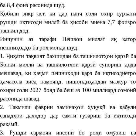
ба 8,4 фоиз расонида шуд.
Қобили зикр аст, ки дар панҷ соли охир суръати
рушди иқтисоди миллӣ ба ҳисоби миёна 7,7 фоизро
ташкил дод.
Инчунин аз тарафи Пешвои миллат яқ қатор
пешниҳодҳо ба роҳ монда шуд:
1. Ҷиҳати тақвият бахшидан ба ташкилотҳои қарзӣ ба
Бонки миллӣ ва ташкилотҳои қарзӣ супориш дода
мешавад, ки ҳаҷми пешниҳоди қарз ба иқтисодиётро
ҳамасола зиёд намоянд, нишондиҳандаи мазкур то
охири соли 2027 бояд ба беш аз 100 миллиард сомонӣ
расонида шавад.
2. Такмили фаврии заминаҳои ҳуқуқӣ ва қабули
санадҳои дахлдор дар самти гузариш ба иқтисоди
рақамӣ.
3. Рушди сармояи инсонӣ бо роҳи омӯзиш ва