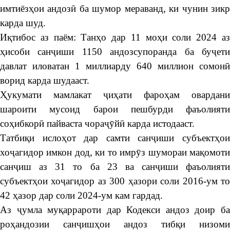
имтиёзҳои андозӣ ба шумор мераванд, ки чунин зикр
карда шуд.
Иқтибос аз паём: Танҳо дар 11 моҳи соли 2024 аз
ҳисоби санҷиши 1150 андозсупоранда ба буҷети
давлат иловатан 1 миллиарду 640 миллион сомонӣ
ворид карда шудааст.
Ҳукумати мамлакат ҷиҳати фароҳам овардани
шароити мусоид барои пешбурди фаъолияти
соҳибкорӣ пайваста чораҷӯйӣ карда истодааст.
Татбиқи ислоҳот дар самти санҷиши субъектҳои
хоҷагидор имкон дод, ки то имрӯз шумораи мақомоти
санҷиш аз 31 то ба 23 ва санҷиши фаъолияти
субъектҳои хоҷагидор аз 300 ҳазори соли 2016-ум то
42 ҳазор дар соли 2024-ум кам гардад.
Аз ҷумла муқаррароти дар Кодекси андоз доир ба
роҳандозии санҷишҳои андоз тибқи низоми