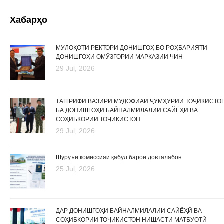
Хабарҳо
МУЛОҚОТИ РЕКТОРИ ДОНИШГОҲ БО РОҲБАРИЯТИ
ДОНИШГОҲИ ОМӮЗГОРИИ МАРКАЗИИ ЧИН
29 Jul, 2026
ТАШРИФИ ВАЗИРИ МУДОФИАИ ҶУМҲУРИИ ТОҶИКИСТО
БА ДОНИШГОҲИ БАЙНАЛМИЛАЛИИ САЙЁҲӢ ВА
СОҲИБКОРИИ ТОҶИКИСТОН
29 Jul, 2026
Шурӯъи комиссияи қабул барои довталабон
25 Jul, 2026
ДАР ДОНИШГОҲИ БАЙНАЛМИЛАЛИИ САЙЁҲӢ ВА
СОҲИБКОРИИ ТОҶИКИСТОН НИШАСТИ МАТБУОТӢ