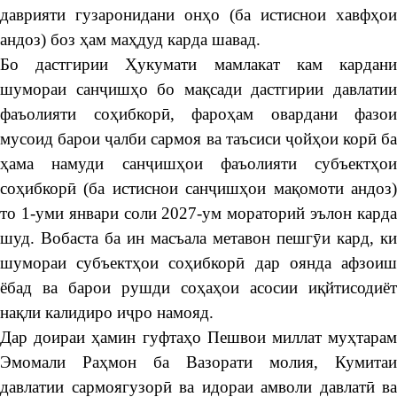
даврияти гузаронидани онҳо (ба истиснои хавфҳои
андоз) боз ҳам маҳдуд карда шавад.
Бо дастгирии Ҳукумати мамлакат кам кардани
шумораи санҷишҳо бо мақсади дастгирии давлатии
фаъолияти соҳибкорӣ, фароҳам овардани фазои
мусоид барои ҷалби сармоя ва таъсиси ҷойҳои корӣ ба
ҳама намуди санҷишҳои фаъолияти субъектҳои
соҳибкорӣ (ба истиснои санҷишҳои мақомоти андоз)
то 1-уми январи соли 2027-ум мораторий эълон карда
шуд. Вобаста ба ин масъала метавон пешгӯи кард, ки
шумораи субъектҳои соҳибкорӣ дар оянда афзоиш
ёбад ва барои рушди соҳаҳои асосии иқйтисодиёт
нақли калидиро иҷро намояд.
Дар доираи ҳамин гуфтаҳо Пешвои миллат муҳтарам
Эмомали Раҳмон ба Вазорати молия, Кумитаи
давлатии сармоягузорӣ ва идораи амволи давлатӣ ва