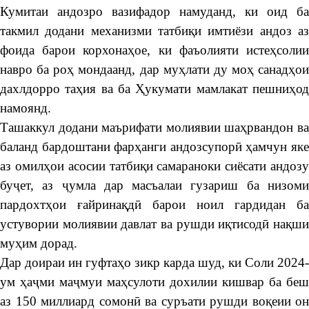
Кумитаи андозро вазифадор намуданд, ки оид ба
такмил додани механизми татбиқи имтиёзи андоз аз
фоида барои корхонаҳое, ки фаъолияти истеҳсолии
навро ба роҳ мондаанд, дар муҳлати ду моҳ санадҳои
дахлдорро таҳия ва ба Ҳукумати мамлакат пешниҳод
намоянд.
Ташаккул додани маърифати молиявии шаҳрвандон ва
баланд бардоштани фарҳанги андозсупорӣ ҳамчун яке
аз омилҳои асосии татбиқи самараноки сиёсати андозу
буҷет, аз ҷумла дар масъалаи гузариш ба низоми
пардохтҳои ғайринақдӣ барои ноил гардидан ба
устувории молиявии давлат ва рушди иқтисодӣ нақши
муҳим дорад.
Дар доираи ин гуфтаҳо зикр карда шуд, ки Соли 2024-
ум ҳаҷми маҷмуи маҳсулоти дохилии кишвар ба беш
аз 150 миллиард сомонӣ ва суръати рушди воқеии он