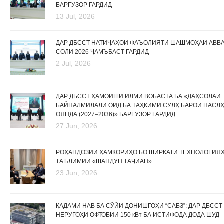
БАРГУЗОР ГАРДИД
13 Jul, 2026
ДАР ДБССТ НАТИҶАҲОИ ФАЪОЛИЯТИ ШАШМОҲАИ АВВ
СОЛИ 2026 ҶАМЪБАСТ ГАРДИД
2 Jul, 2026
ДАР ДБССТ ҲАМОИШИ ИЛМӢ ВОБАСТА БА «ДАҲСОЛАИ
БАЙНАЛМИЛАЛӢ ОИД БА ТАҲКИМИ СУЛҲ БАРОИ НАСЛ
ОЯНДА (2027–2036)» БАРГУЗОР ГАРДИД
27 Jun, 2026
РОҲАНДОЗИИ ҲАМКОРИҲО БО ШИРКАТИ ТЕХНОЛОГИЯ
ТАЪЛИМИИ «ШАНДУН ТАҶИАН»
23 Jun, 2026
ҚАДАМИ НАВ БА СӮЙИ ДОНИШГОҲИ “САБЗ”: ДАР ДБССТ
НЕРУГОҲИ ОФТОБИИ 150 кВт БА ИСТИФОДА ДОДА ШУД