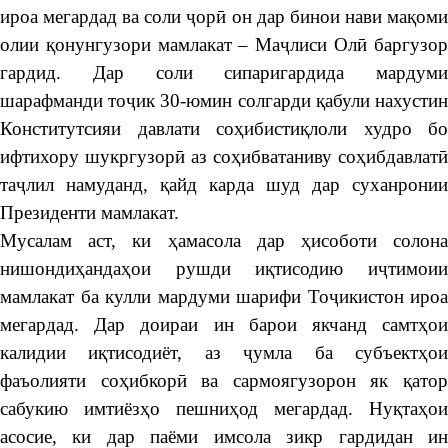
ироа мегардад ва соли ҷорӣ он дар бинои нави мақоми
олии қонунгузори мамлакат – Маҷлиси Олӣ баргузор
гардид. Дар соли сипаригардида мардуми
шарафманди тоҷик 30-юмин солгарди қабули нахустин
Конститутсияи давлати соҳибистиқлоли худро бо
ифтихору шукргузорӣ аз соҳибватаниву соҳибдавлатӣ
таҷлил намуданд, қайд карда шуд дар суханронии
Президенти мамлакат.
Мусалам аст, ки ҳамасола дар ҳисоботи солона
нишондиҳандаҳои рушди иқтисодию иҷтимоии
мамлакат ба кулли мардуми шарифи Тоҷикистон ироа
мегардад. Дар доираи ин барои якчанд самтҳои
калидии иқтисодиёт, аз ҷумла ба субъектҳои
фаъолияти соҳибкорӣ ва сармоягузорон як қатор
сабукию имтиёзҳо пешниҳод мегардад. Нуқтаҳои
асосие, ки дар паёми имсола зикр гардидан ин