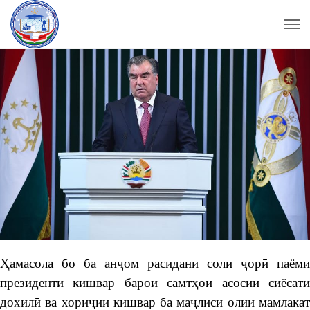
Ҳамасола бо ба анҷом расидани соли ҷорӣ паёми
президенти кишвар барои самтҳои асосии сиёсати
дохилӣ ва хориҷии кишвар ба маҷлиси олии мамлакат