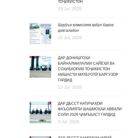
ТОҶИКИСТОН
29 Jul, 2026
Шурӯъи комиссияи қабул барои
довталабон
25 Jul, 2026
ДАР ДОНИШГОҲИ
БАЙНАЛМИЛАЛИИ САЙЁҲӢ ВА
СОҲИБКОРИИ ТОҶИКИСТОН
НИШАСТИ МАТБУОТӢ БАРГУЗОР
ГАРДИД
13 Jul, 2026
ДАР ДБССТ НАТИҶАҲОИ
ФАЪОЛИЯТИ ШАШМОҲАИ АВВАЛИ
СОЛИ 2026 ҶАМЪБАСТ ГАРДИД
2 Jul, 2026