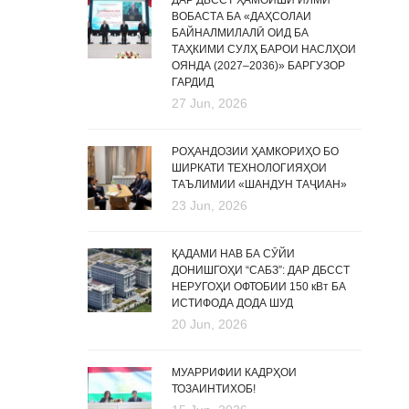
ДАР ДБССТ ҲАМОИШИ ИЛМӢ
ВОБАСТА БА «ДАҲСОЛАИ
БАЙНАЛМИЛАЛӢ ОИД БА
ТАҲКИМИ СУЛҲ БАРОИ НАСЛҲОИ
ОЯНДА (2027–2036)» БАРГУЗОР
ГАРДИД
27 Jun, 2026
РОҲАНДОЗИИ ҲАМКОРИҲО БО
ШИРКАТИ ТЕХНОЛОГИЯҲОИ
ТАЪЛИМИИ «ШАНДУН ТАҶИАН»
23 Jun, 2026
ҚАДАМИ НАВ БА СӮЙИ
ДОНИШГОҲИ “САБЗ”: ДАР ДБССТ
НЕРУГОҲИ ОФТОБИИ 150 кВт БА
ИСТИФОДА ДОДА ШУД
20 Jun, 2026
МУАРРИФИИ КАДРҲОИ
ТОЗАИНТИХОБ!