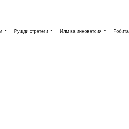
м
Рушди стратегӣ
Илм ва инноватсия
Робита