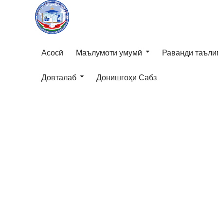
Асосӣ
Маълумоти умумӣ
Раванди таъли
Довталаб
Донишгоҳи Сабз