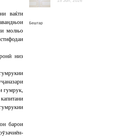
15 Jun, 2026
ни ваќти
равандњои
Бештар
ии молњо
истифодаи
тронӣ низ
 гумрукии
уҷаназари
и гумрук,
капитани
 гумрукии
он барои
рӯзачиён-