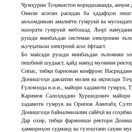
Ҷумҳурии Тоҷикистон воридшаванда, анҷом 
Омили асосии расидан ба ҳадафҳои пешг
анљомдињии амалиёти гумрукӣ ва мусоидатн
назорати гумрукӣ мебошад. Љорї намудан
рушди минбаъдаи системаи электронии эъло
њуҷҷатњои электронӣ асос ёфтааст.
Бо маќсади рушди минбаъдаи эъломияи эле
пешбинӣ шудааст, қайд намуд муовини ректо
Сипас, тибқи барномаи конфронс Насриддин
Донишгоҳи давлатии молия ва иқтисоди Тоҷ
Ғуломзода н.и.и., майори хадамоти гумрук, 
Каримов Салоҳиддин Хуршедович майори 
хадамоти гумрук ва Орипов Амитабҳ Султон
Донишгоҳи байналмилалии сайёҳӣ ва соҳибко
Дар охир, тибқи фармоиши ректори Донишг
ҳамкориҳои судманд ва гузоштани саҳми мун