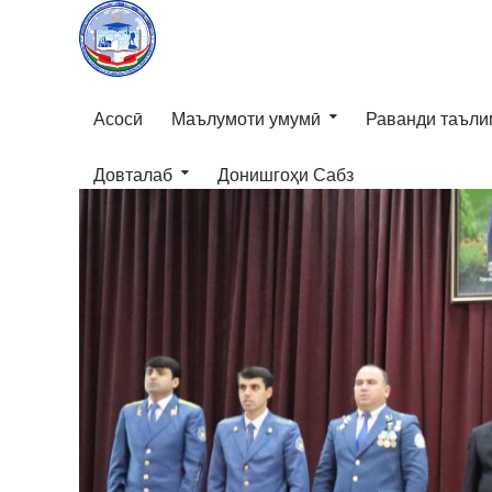
Асосӣ
Маълумоти умумӣ
Раванди таъли
Довталаб
Донишгоҳи Сабз