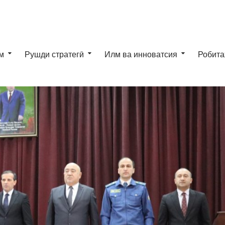
м
Рушди стратегӣ
Илм ва инноватсия
Робита