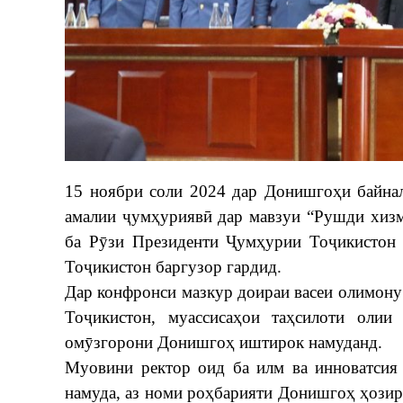
15 ноябри соли 2024 дар Донишгоҳи байна
амалии ҷумҳуриявӣ дар мавзуи “Рушди хизм
ба Рӯзи Президенти Ҷумҳурии Тоҷикистон
Тоҷикистон баргузор гардид.
Дар конфронси мазкур доираи васеи олимон
Тоҷикистон, муассисаҳои таҳсилоти олии
омӯзгорони Донишгоҳ иштирок намуданд.
Муовини ректор оид ба илм ва инноватсия 
намуда, аз номи роҳбарияти Донишгоҳ ҳози