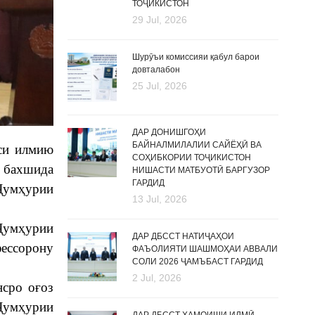
ТОҶИКИСТОН
29 Jul, 2026
Шурӯъи комиссияи қабул барои
довталабон
25 Jul, 2026
ДАР ДОНИШГОҲИ
БАЙНАЛМИЛАЛИИ САЙЁҲӢ ВА
нси илмию
СОҲИБКОРИИ ТОҶИКИСТОН
” бахшида
НИШАСТИ МАТБУОТӢ БАРГУЗОР
ГАРДИД
Ҷумҳурии
13 Jul, 2026
 Ҷумҳурии
ДАР ДБССТ НАТИҶАҲОИ
ессорону
ФАЪОЛИЯТИ ШАШМОҲАИ АВВАЛИ
СОЛИ 2026 ҶАМЪБАСТ ГАРДИД
2 Jul, 2026
нсро оғоз
 Ҷумҳурии