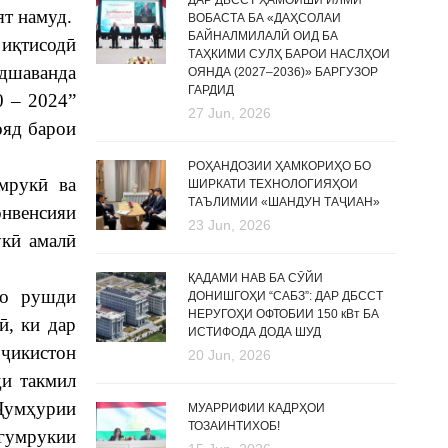
ДАР ДБССТ ҲАМОИШИ ИЛМӢ
т намуд.
ВОБАСТА БА «ДАҲСОЛАИ
БАЙНАЛМИЛАЛӢ ОИД БА
иқтисодӣ
ТАҲКИМИ СУЛҲ БАРОИ НАСЛҲОИ
дшаванда
ОЯНДА (2027–2036)» БАРГУЗОР
ГАРДИД
0 – 2024”
27 Jun, 2026
ояд барои
РОҲАНДОЗИИ ҲАМКОРИҲО БО
мрукӣ ва
ШИРКАТИ ТЕХНОЛОГИЯҲОИ
ТАЪЛИМИИ «ШАНДУН ТАҶИАН»
онвенсияи
23 Jun, 2026
кӣ амалӣ
ҚАДАМИ НАВ БА СӮЙИ
бо рушди
ДОНИШГОҲИ “САБЗ”: ДАР ДБССТ
НЕРУГОҲИ ОФТОБИИ 150 кВт БА
ӣ, ки дар
ИСТИФОДА ДОДА ШУД
оҷикистон
20 Jun, 2026
ди такмил
 Ҷумҳурии
МУАРРИФИИ КАДРҲОИ
ТОЗАИНТИХОБ!
гумрукии