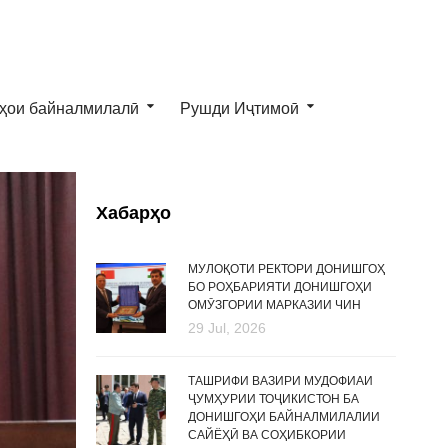
ҳои байналмилалӣ
Рушди Иҷтимоӣ
Хабарҳо
МУЛОҚОТИ РЕКТОРИ ДОНИШГОҲ
БО РОҲБАРИЯТИ ДОНИШГОҲИ
ОМӮЗГОРИИ МАРКАЗИИ ЧИН
29 Jul, 2026
ТАШРИФИ ВАЗИРИ МУДОФИАИ
ҶУМҲУРИИ ТОҶИКИСТОН БА
ДОНИШГОҲИ БАЙНАЛМИЛАЛИИ
САЙЁҲӢ ВА СОҲИБКОРИИ