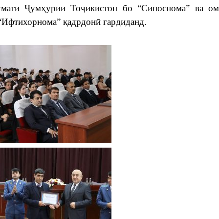
мати Ҷумҳурии Тоҷикистон бо “Сипоснома” ва ом
“Ифтихорнома” қадрдонӣ гардиданд.