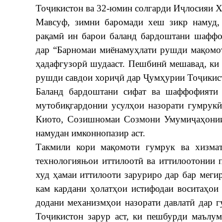
Тоҷикистон ва 32-юмин солгарди Иҷлосияи 
Мавсуф, зимни баромади хеш зикр намуд,
рақамӣ ин барои баланд бардоштани шаффо
дар “Барномаи миёнамуҳлати рушди мақомо
ҳадафгузорӣ шудааст. Пешбинӣ мешавад, ки
рушди савдои хориҷӣ дар Ҷумҳурии Тоҷикис
Баланд бардоштани сифат ва шаффофияти 
мутобиқгардонии усулҳои назорати гумрукӣ
Киото, Созишномаи Созмони Умумиҷаҳонии
намудан имконнопазир аст.
Такмили кори мақомоти гумрук ва хизмат
технологияњои иттилоотӣ ва иттилоотонии 
худ ҳамаи иттилооти заруриро дар бар мег
кам кардани ҳолатҳои истифодаи воситаҳои 
додани механизмҳои назорати давлатӣ дар 
Тоҷикистон зарур аст, ки пешбурди маълу