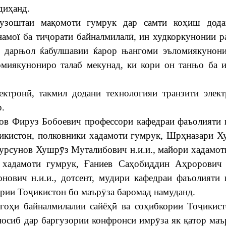
диҳанд.
узоштаи мақомоти гумрук дар самти коҳиш дода
амої ба тиҷорати байналмилалӣ, ин худкоркунонии 
и дарњол ќабулшавии ќарор њангоми эъломиякунон
миякунониро талаб мекунад, ки кори он танњо ба 
ктронӣ, такмил додани технологияи транзити элек
р.
ов Фируз Бобоевич профессори кафедраи фаъолияти
икистон, полковники хадамоти гумрук, Шрҳназари Х
Турсунов Хушрӯз Муталибович н.и.и., майори хадамот
хадамоти гумрук, Ғаниев Саҳобиддин Аҳрорович 
ович н.и.и., дотсент, мудири кафедраи фаъолияти
рии Тоҷикистон бо маърӯза баромад намуданд.
оҳи байналмилалии сайёҳӣ ва соҳибкории Тоҷикист
осиб дар баргузории конфронси имрӯза як қатор маъ