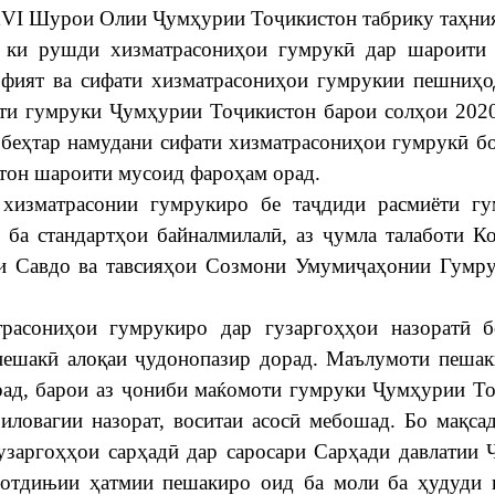
XVI Шурои Олии Ҷумҳурии Тоҷикистон табрику таҳния
 ки рушди хизматрасониҳои гумрукӣ дар шароити 
фият ва сифати хизматрасониҳои гумрукии пешниҳо
ти гумруки Ҷумҳурии Тоҷикистон барои солҳои 202
 беҳтар намудани сифати хизматрасониҳои гумрукӣ б
тон шароити мусоид фароҳам орад.
хизматрасонии гумрукиро бе таҷдиди расмиёти гу
 ба стандартҳои байналмилалӣ, аз ҷумла талаботи К
 Савдо ва тавсияҳои Созмони Умумиҷаҳонии Гумру
расониҳои гумрукиро дар гузаргоҳҳои назоратӣ 
пешакӣ алоқаи ҷудонопазир дорад. Маълумоти пешак
ирад, барои аз ҷониби маќомоти гумруки Ҷумҳурии Т
иловагии назорат, воситаи асосӣ мебошад. Бо мақса
гузаргоҳҳои сарҳадӣ дар саросари Сарҳади давлатии
мотдињии ҳатмии пешакиро оид ба моли ба ҳудуди 