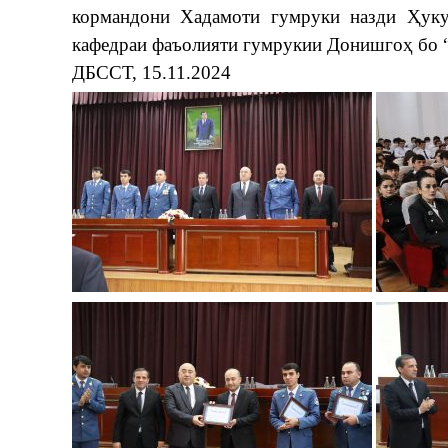
кормандони Хадамоти гумруки назди Ҳуку
кафедраи фаъолияти гумрукии Донишгоҳ бо 
ДБССТ, 15.11.2024