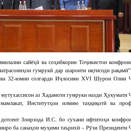
лмилалии сайёҳӣ ва соҳибкории Тоҷикистон конфро
атрасониҳои гумрукӣ дар шароити иқтисоди рақамӣ
 ва 32-юмин солгарди Иҷлосияи XVI Шурои Олии 
у мутухассисон аз Хадамоти гумруки назди Ҳукумати
 мамлакат, Институтҳои илмию таҳқиқотӣ ва проф
дотсент Зоирзода И.С. бо сухани ифтитоҳи конфро
ринро ба санаҳои муҳими таърихӣ – Рӯзи Президенти