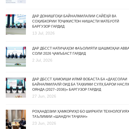
ДАР ДОНИШГОҲИ БАЙНАЛМИЛАЛИИ САЙЁҲӢ ВА
СОҲИБКОРИИ ТОҶИКИСТОН НИШАСТИ МАТБУОТӢ
БАРГУЗОР ГАРДИД
13 Jul, 2026
ДАР ДБССТ НАТИҶАҲОИ ФАЪОЛИЯТИ ШАШМОҲАИ АВВ
СОЛИ 2026 ҶАМЪБАСТ ГАРДИД
2 Jul, 2026
ДАР ДБССТ ҲАМОИШИ ИЛМӢ ВОБАСТА БА «ДАҲСОЛАИ
БАЙНАЛМИЛАЛӢ ОИД БА ТАҲКИМИ СУЛҲ БАРОИ НАСЛ
ОЯНДА (2027–2036)» БАРГУЗОР ГАРДИД
27 Jun, 2026
РОҲАНДОЗИИ ҲАМКОРИҲО БО ШИРКАТИ ТЕХНОЛОГИЯ
ТАЪЛИМИИ «ШАНДУН ТАҶИАН»
23 Jun, 2026