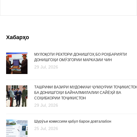
Хабарҳо
МУЛОҚОТИ РЕКТОРИ ДОНИШГОҲ БО РОҲБАРИЯТИ
ДОНИШГОҲИ ОМӮЗГОРИИ МАРКАЗИИ ЧИН
29 Jul, 2026
ТАШРИФИ ВАЗИРИ МУДОФИАИ ҶУМҲУРИИ ТОҶИКИСТО
БА ДОНИШГОҲИ БАЙНАЛМИЛАЛИИ САЙЁҲӢ ВА
СОҲИБКОРИИ ТОҶИКИСТОН
29 Jul, 2026
Шурӯъи комиссияи қабул барои довталабон
25 Jul, 2026