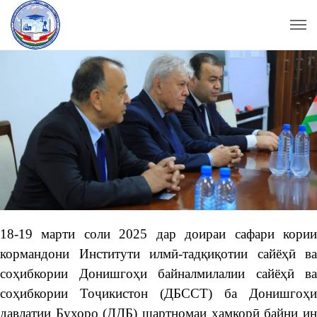
18-19 марти соли 2025 дар доираи сафари кории
кормандони Институти илмӣ-тадқиқотии сайёҳӣ ва
соҳибкории Донишгоҳи байналмилалии сайёҳӣ ва
соҳибкории Тоҷикистон (ДБССТ) ба Донишгоҳи
давлатии Бухоро (ДДБ) шартномаи ҳамкорӣ байни ин