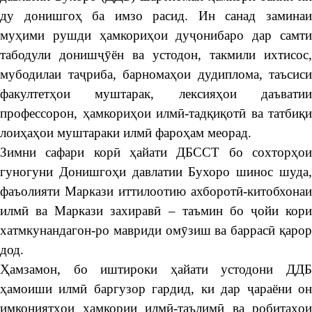
ду донишгоҳ ба имзо расид. Ин санад заминаи
муҳими рушди ҳамкориҳои дуҷонибаро дар самти
табодули донишҷӯён ва устодон, такмили ихтисос,
мубодилаи таҷриба, барномаҳои дудиплома, таъсиси
факултетҳои муштарак, лексияҳои даъватии
профессорон, ҳамкориҳои илмӣ-тадқиқотӣ ва татбиқи
лоиҳаҳои муштараки илмӣ фароҳам меорад.
Зимни сафари корӣ ҳайати ДБССТ бо сохторҳои
гуногуни Донишгоҳи давлатии Бухоро шинос шуда,
фаъолияти Маркази иттилоотию ахборотӣ-китобхонаи
илмӣ ва Маркази захиравӣ – таъмин бо ҷойи кори
хатмкунандагон-ро мавриди омӯзиш ва баррасӣ қарор
дод.
Ҳамзамон, бо иштироки ҳайати устодони ДДБ
ҳамоиши илмӣ баргузор гардид, ки дар ҷараёни он
имкониятҳои ҳамкории илмӣ-таълимӣ ва робитаҳои