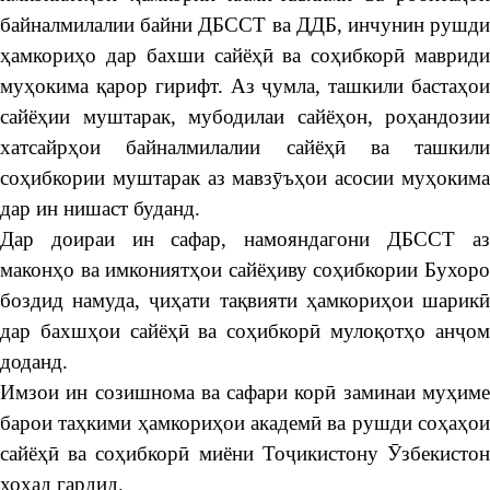
байналмилалии байни ДБССТ ва ДДБ, инчунин рушди
ҳамкориҳо дар бахши сайёҳӣ ва соҳибкорӣ мавриди
муҳокима қарор гирифт. Аз ҷумла, ташкили бастаҳои
сайёҳии муштарак, мубодилаи сайёҳон, роҳандозии
хатсайрҳои байналмилалии сайёҳӣ ва ташкили
соҳибкории муштарак аз мавзӯъҳои асосии муҳокима
дар ин нишаст буданд.
Дар доираи ин сафар, намояндагони ДБССТ аз
маконҳо ва имкониятҳои сайёҳиву соҳибкории Бухоро
боздид намуда, ҷиҳати тақвияти ҳамкориҳои шарикӣ
дар бахшҳои сайёҳӣ ва соҳибкорӣ мулоқотҳо анҷом
доданд.
Имзои ин созишнома ва сафари корӣ заминаи муҳиме
барои таҳкими ҳамкориҳои академӣ ва рушди соҳаҳои
сайёҳӣ ва соҳибкорӣ миёни Тоҷикистону Ӯзбекистон
хоҳад гардид.