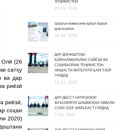
ТОҶИКИСТОН
29 Jul, 2026
Шурӯъи комиссияи қабул барои
довталабон
25 Jul, 2026
ДАР ДОНИШГОҲИ
БАЙНАЛМИЛАЛИИ САЙЁҲӢ ВА
 Олӣ (26
СОҲИБКОРИИ ТОҶИКИСТОН
ки сатҳу
НИШАСТИ МАТБУОТӢ БАРГУЗОР
ГАРДИД
о ва дар
13 Jul, 2026
ва риёзӣ
ДАР ДБССТ НАТИҶАҲОИ
а риёзӣ,
ФАЪОЛИЯТИ ШАШМОҲАИ АВВАЛИ
СОЛИ 2026 ҶАМЪБАСТ ГАРДИД
ар соҳаи
2 Jul, 2026
ли 2020)
доштани