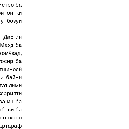
иётро ба
ои он ки
ту бозуи
. Дар ин
 Маҳз ба
еомӯзад,
уосир ба
атшиносӣ
аи байни
 таълими
ксарияти
ва ин ба
ибавӣ ба
и онҳоро
бартараф