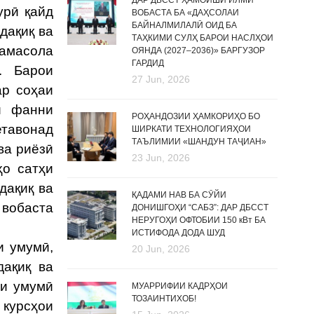
ДАР ДБССТ ҲАМОИШИ ИЛМӢ
урӣ қайд
ВОБАСТА БА «ДАҲСОЛАИ
БАЙНАЛМИЛАЛӢ ОИД БА
дақиқ ва
ТАҲКИМИ СУЛҲ БАРОИ НАСЛҲОИ
ҳамасола
ОЯНДА (2027–2036)» БАРГУЗОР
ГАРДИД
. Барои
27 Jun, 2026
ар соҳаи
и фанни
РОҲАНДОЗИИ ҲАМКОРИҲО БО
етавонад
ШИРКАТИ ТЕХНОЛОГИЯҲОИ
ТАЪЛИМИИ «ШАНДУН ТАҶИАН»
ва риёзӣ
23 Jun, 2026
ҳо сатҳи
дақиқ ва
ҚАДАМИ НАВ БА СӮЙИ
 вобаста
ДОНИШГОҲИ “САБЗ”: ДАР ДБССТ
НЕРУГОҲИ ОФТОБИИ 150 кВт БА
ИСТИФОДА ДОДА ШУД
и умумӣ,
20 Jun, 2026
дақиқ ва
аи умумӣ
МУАРРИФИИ КАДРҲОИ
ТОЗАИНТИХОБ!
 курсҳои