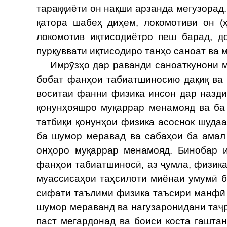
тараққиёти он нақши арзанда мегузорад.
қатора шабеҳ диҳем, локомотиви он (
локомотив иқтисодиётро пеш барад, д
пурқуввати иқтисодиро танҳо саноат ва 
Имрӯзҳо дар раванди саноаткунони ма
бобат фанҳои табиатшиносию дақиқ ва
воситаи фанни физика инсон дар назди
қонунҳояшро муқаррар менамояд ва ба
татбиқи қонунҳои физика асоснок шуда
ба шумор меравад ва сабаҳои ба амал
онҳоро муқаррар менамояд. Бинобар 
фанҳои табиатшиносӣ, аз ҷумла, физика
муассисаҳои таҳсилоти миёнаи умумӣ б
сифати таълими физика таъсири манфӣ
шумор мераванд ва нагузаронидани таҷ
паст мегардонад ва боиси коста гашта