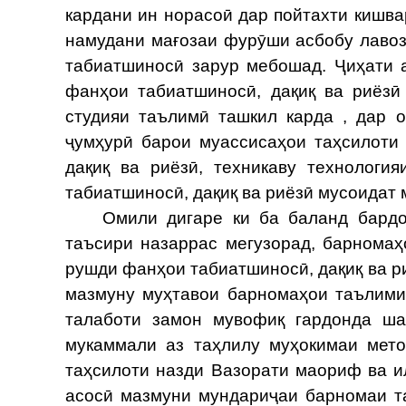
кардани ин норасоӣ дар пойтахти кишв
намудани мағозаи фурӯши асбобу лавоз
табиатшиносӣ зарур мебошад. Ҷиҳати 
фанҳои табиатшиносӣ, дақиқ ва риёзӣ
студияи таълимӣ ташкил карда , дар 
ҷумҳурӣ барои муассисаҳои таҳсилоти
дақиқ ва риёзӣ, техникаву технолог
табиатшиносӣ, дақиқ ва риёзӣ мусоидат
Омили дигаре ки ба баланд бардош
таъсири назаррас мегузорад, барнома
рушди фанҳои табиатшиносӣ, дақиқ ва р
мазмуну муҳтавои барномаҳои таълими
талаботи замон мувофиқ гардонда ш
мукаммали аз таҳлилу муҳокимаи мето
таҳсилоти назди Вазорати маориф ва и
асосӣ мазмуни мундариҷаи барномаи т