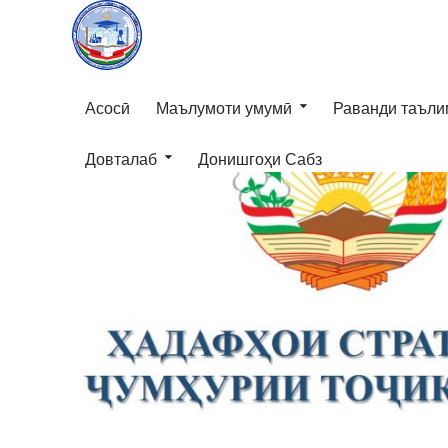
Асосӣ
Маълумоти умумӣ
Раванди таъли
Довталаб
Донишгоҳи Сабз