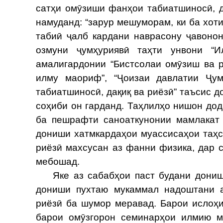
сатҳи омӯзиши фанҳои табиатшиносӣ, д
намуданд: “зарур мешуморам, ки ба хот
табиӣ ҷалб кардани наврасону ҷавонон
озмуни ҷумҳуриявӣ таҳти унвони “И
амалигардонии “Бистсолаи омӯзиш ва 
илму маориф”, “Ҷоизаи давлатии Ҷу
табиатшиносӣ, дақиқ ва риёзӣ” таъсис д
соҳиби он гарданд. Таҳлилҳо нишон дод
ба пешрафти саноаткунонии мамлакат 
дониши хатмкардаҳои муассисаҳои таҳс
риёзӣ махсусан аз фанни физика, дар с
мебошад.
Яке аз сабабҳои паст будани дониши
дониши пухтаю мукаммал надоштани а
риёзӣ ба шумор меравад. Барои ислоҳ
барои омӯзгорон семинарҳои илмию м