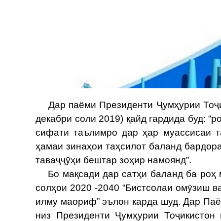
Дар паёми Президенти Ҷумҳурии Тоҷик
декабри соли 2019) қайд гардида буд: “
сифати таълимро дар ҳар муассисаи т
ҳамаи зинаҳои таҳсилот баланд бардора
таваҷҷӯҳи бештар зоҳир намоянд”.
Бо мақсади дар сатҳи баланд ба роҳ м
солҳои 2020 -2040 “Бистсолаи омӯзиш в
илму маориф” эълон карда шуд. Дар Паё
низ Президенти Ҷумҳурии Тоҷикистон