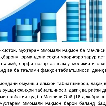
истон, муҳтарам Эмомалӣ Раҳмон ба Маҷлиси
роҳбарону кормандони соҳаи маорифро зарур аст 
аълимӣ, сарфи назар аз шаклу моликияти онҳ
нд ва ба таълими фанҳои табиатшиносӣ, дақиқ 
ондани омӯзиши илмҳои табиатшиносӣ, дақиқ в
а рушди фанҳои табиатшиносӣ, дақиқ ва риёзӣ д
ми навбатии худ ба Маҷлиси Олӣ (16 декабри со
 муҳтарам Эмомалӣ Раҳмон барои баланд бар