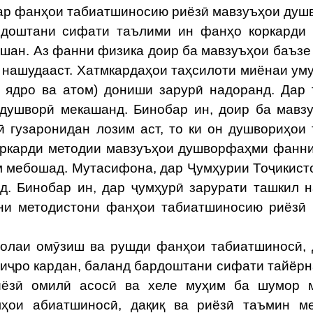
Дар фанҳои табиатшиносию риёзӣ мавзуъҳои ду
рдоштани сифати таълими ин фанҳо коркарди
шан. Аз фанни физика доир ба мавзуъҳои баъзе
 нашудааст. Хатмкардаҳои таҳсилоти миёнаи ум
и ядро ва атом) дониши зарурӣ надоранд. Дар
 душворӣ мекашанд. Бинобар ин, доир ба мавз
ӣ гузаронидан лозим аст, то ки он душвориҳои
коркарди методии мавзуъҳои душворфаҳми фанн
м мебошад. Мутасифона, дар Ҷумҳурии Тоҷикист
д. Бинобар ин, дар ҷумҳурӣ зарурати ташкил 
ни методистони фанҳои табиатшиносию риёзӣ
лаи омӯзиш ва рушди фанҳои табиатшиносӣ, 
 иҷро кардан, баланд бардоштани сифати тайёр
иёзӣ омилӣ асосӣ ва хеле муҳим ба шумор м
ҳои абиатшиносӣ, дақиқ ва риёзӣ таъмин ме