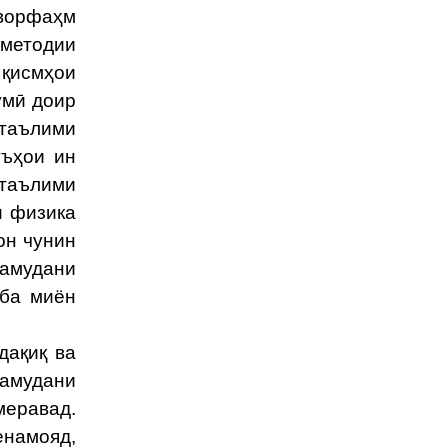
шворфаҳм
 методии
 қисмҳои
умӣ доир
 таълими
уъҳои ин
 таълими
и физика
он чунин
намудани
 ба миён
дақиқ ва
намудани
еравад.
намояд,