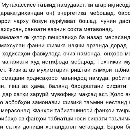
 Мутахассисе таъкид намудааст, ки агар иқтисод
ҳаракатдиҳандаи он) энергетика мебошад, бар
орои чарху бозуи пурќувват бошад, чунин дас
махсусан, саноати вазнин сохта метавонад.
млакат як қатор пешравиҳо ба назар мерасанд
 махсусан фанни физика нақши арзанда дорад.
 ҳодисаҳои фавқулода оҷиз намонда, онҳоро м
 манфиати худ истифода мебарад. Техникаи м
аст. Физика аз муҳимтарин риштаи илмҳои таби
 омадани ҳодисаҳоро маънидод намуда, робит
ин, пеш аз ҳама, баланд бардоштани сифати
 дар сатҳи зарурӣ мувофиқи мақсад аст. Ҳоло а
о асбобҳои замонавии физикӣ таъмин нестанд 
 мерасонад. Фанҳои табиатшиносӣ фанҳои таҷр
рибаҳо аз фанҳои табиатшиносӣ сифати таълим
ни сатҳи дониши хонандагон мегардад. Барои 