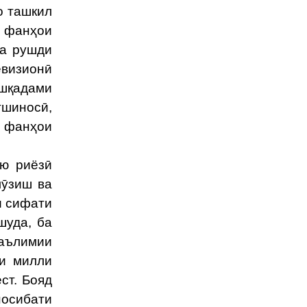
о ташкил
и фанҳои
ва рушди
евизионӣ
ешқадами
тшиносӣ,
и фанҳои
ю риёзӣ
мӯзиш ва
и сифати
шуда, ба
аълимии
ои милли
ст. Бояд
носибати