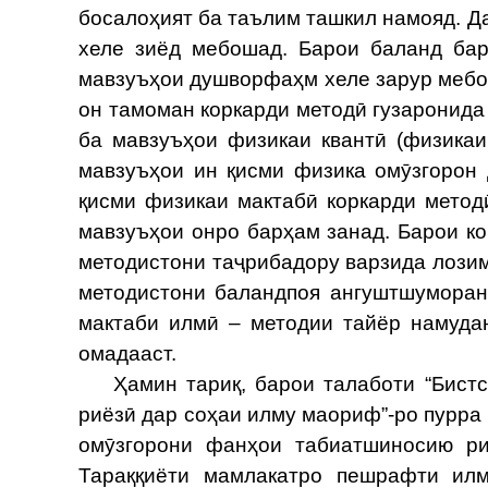
босалоҳият ба таълим ташкил намояд. 
хеле зиёд мебошад. Барои баланд ба
мавзуъҳои душворфаҳм хеле зарур мебо
он тамоман коркарди методӣ гузаронида
ба мавзуъҳои физикаи квантӣ (физика
мавзуъҳои ин қисми физика омӯзгорон
қисми физикаи мактабӣ коркарди метод
мавзуъҳои онро барҳам занад. Барои 
методистони таҷрибадору варзида лози
методистони баландпоя ангуштшуморан
мактаби илмӣ – методии тайёр намуда
омадааст.
Ҳамин тариқ, барои талаботи “Бистсо
риёзӣ дар соҳаи илму маориф”-ро пурра
омӯзгорони фанҳои табиатшиносию р
Тараққиёти мамлакатро пешрафти илм