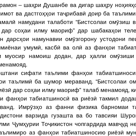
арамон – шаҳри Душанбе ва дигар шаҳру ноҳияҳ
имот ва дастгоҳҳои таҷрибавӣ доир ба таълим
амалӣ намудани талаботи “Бистсолаи омӯзиш 
 дар соҳаи илму маориф” дар шабакаҳои тел
он дарсҳои намунавии омӯзгорону устодони п
 миёнаи умумӣ, касбӣ ва олӣ аз фанҳои табиа
ияи муосир намоиш додан, дар ҳалли омӯзиш
 менамояд.
тани сифати таълими фанҳои табиатшиноси
ҳои таълимӣ ба шумор мераванд. “Бистсолаи о
иёзӣ дар соҳаи илму маориф” талаб менамояд, к
и фанҳои табиатшиносӣ ва риёзӣ такмил дода
аванд. Имрӯзҳо аз фанни физика барномаи т
дистони варзида гузашта ва бо тавсияи Шур
лми Ҷумҳурии Тоҷикистон чопгардида мавҷуд не
аълимиро аз фанҳои табиатшиносию риёзӣ му