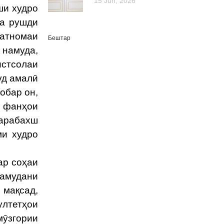
15 Jun, 2026
ши худро
ва рушди
иатномаи
Бештар
 намуда,
истсолаи
уд амалӣ
обар он,
и фанҳои
марабахш
ми худро
ар соҳаи
намудани
 мақсад,
ултетҳои
мӯзгории