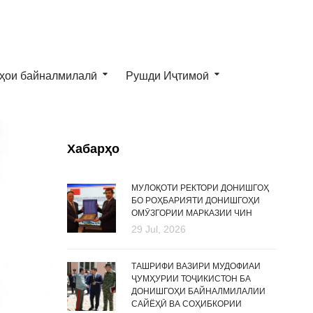
ҳои байналмилалӣ
Рушди Иҷтимоӣ
Хабарҳо
МУЛОҚОТИ РЕКТОРИ ДОНИШГОҲ
БО РОҲБАРИЯТИ ДОНИШГОҲИ
ОМӮЗГОРИИ МАРКАЗИИ ЧИН
29 Jul, 2026
ТАШРИФИ ВАЗИРИ МУДОФИАИ
ҶУМҲУРИИ ТОҶИКИСТОН БА
ДОНИШГОҲИ БАЙНАЛМИЛАЛИИ
САЙЁҲӢ ВА СОҲИБКОРИИ