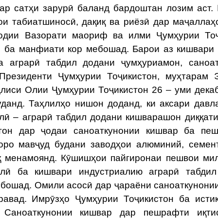
ар сатҳи зарурӣ баланд бардоштан лозим аст.
и табиатшиносӣ, дақиқ ва риёзӣ дар маҷаллаҳ
одии Вазорати маориф ва илми Ҷумҳурии Тоҷ
 ба манфиати кор мебошад. Барои аз кишвари
а аграрӣ табдил додани ҷумҳуриамон, саноа
Президенти Ҷумҳурии Тоҷикистон, муҳтарам 
лиси Олии Ҷумҳурии Тоҷикистон 26 – уми дека
данд. Таҳлилҳо нишон доданд, ки аксари давл
лӣ – аграрӣ табдил додани кишварашон диққат
тон дар ҷодаи саноаткунонии кишвар ба пеш
ҳоро мавҷуд будани заводҳои алюминий, семен
қ менамоянд. Кӯшишҳои пайгиронаи пешвои ми
алӣ ба кишвари индустриалию аграрӣ табдил
ебошад. Омили асосӣ дар ҷараёни саноаткунони
равад. Имрӯзҳо Ҷумҳурии Тоҷикистон ба исти
т. Саноаткунонии кишвар дар пешрафти иқти