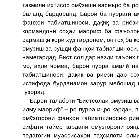
такмили ихтисос омӯзиши васеъро ба роҳ
баланд бардоранд. Барои ба пуррагӣ 
фанҳои табиатшиносӣ, дақиқ ва риёз
кормандони соҳаи маориф ба фаъолони
сармашқи кори худ гардонем, он гоҳ ба 
омӯзиш ва рушди фанҳои табиатшиносӣ, д
намегардад. Бист сол дар назди таърих я
мо, аҳли ҷомеа, барои пурра амалӣ н
табиатшиносӣ, дақиқ ва риёзӣ дар с
истифода бурданамон зарур мебошад в
гузорад.
Барои талаботи “Бистсолаи омӯзиш ва 
илму маориф” – ро пурра иҷро кардан, 
омӯзгорони фанҳои табиатшиносию риё
сифати тайёр кардани омӯзгорони оян
педагогии муассисаҳои таҳсилоти оли