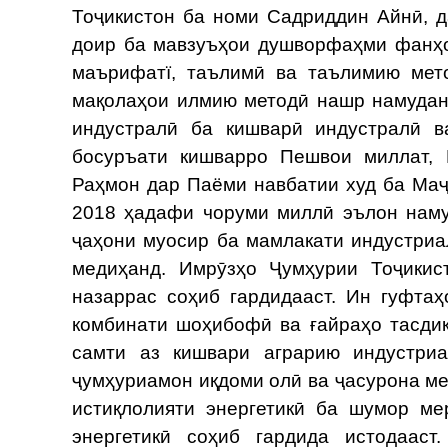
Тоҷикистон ба номи Садриддин Айнӣ, д
доир ба мавзуъҳои душворфаҳми фанҳо
маърифатї, таълимӣ ва таълимию мет
мақолаҳои илмию методӣ нашр намудан
индустралӣ ба кишварӣ индустралӣ в
босуръати кишварро Пешвои миллат, 
Раҳмон дар Паёми навбатии худ ба Маҷ
2018 ҳадафи чоруми миллӣ эълон наму
ҷаҳони муосир ба мамлакати индустриа
медиҳанд. Имрӯзҳо Ҷумҳурии Тоҷикис
назаррас соҳиб гардидааст. Ин гуфта
комбинати шоҳибофӣ ва ғайраҳо тасди
самти аз кишвари аграрию индустри
ҷумҳуриамон иқдоми олӣ ва ҷасурона м
истиқлолияти энергетикӣ ба шумор ме
энергетикӣ соҳиб гардида истодаас