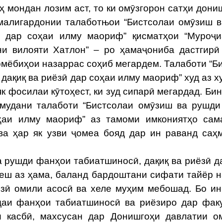
 мондан лозим аст, то ки омӯзгорон сатҳи дони
амалигардонии талаботњои “Бистсолаи омӯзиш 
ӣ дар соҳаи илму маориф” қисматҳои “Муроҷ
 вилояти Хатлон” – ро ҳамаҷониба дастгирӣ
комёбиҳои назаррас соҳиб мегардем. Талаботи “Б
ақиқ ва риёзӣ дар соҳаи илму маориф” худ аз х
к фосилаи кӯтоҳест, ки зуд сипарӣ мегардад. Бин
амудани талаботи “Бистсолаи омӯзиш ва рушд
оҳаи илму маориф” аз тамоми имкониятҳо са
а ҳар як узви ҷомеа бояд дар ин раванд саҳ
рушди фанҳои табиатшиносӣ, дақиқ ва риёзӣ д
пеш аз ҳама, баланд бардоштани сифати тайёр 
зӣ омили асосӣ ва хеле муҳим мебошад. Бо ин
даи фанҳои табиатшиносӣ ва риёзиро дар фак
и касбӣ, махсусан дар Донишгоҳи давлатии о