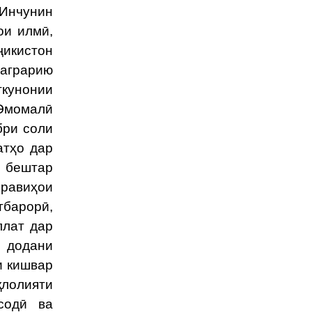
 Инчунин
ои илмӣ,
икистон
 аграрию
ткунонии
Эмомалӣ
бри соли
атҳо дар
и бештар
равиҳои
тбарорӣ,
ллат дар
 додани
и кишвар
қлолияти
содӣ ва