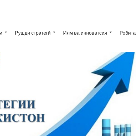
м
Рушди стратегӣ
Илм ва инноватсия
Робита