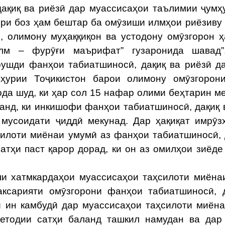
ақиқ ва риёзӣ дар муассисаҳои таълимии ҷумҳ
ири боз ҳам бештар ба омӯзиши илмҳои риёзиву 
, олимону муҳаққиқон ва устодону омӯзгорон 
лм – фурӯғи маърифат” гузаронида шавад”
рушди фанҳои табиатшиносӣ, дақиқ ва риёзӣ д
мҳурии Тоҷикистон барои олимону омӯзгорон
ода шуд, ки ҳар сол 15 нафар олими беҳтарин м
анд, ки инкишофи фанҳои табиатшиносӣ, дақиқ 
мусоидати ҷиддӣ мекунад. Дар ҳақиқат имрӯз
илоти миёнаи умумӣ аз фанҳои табиатшиносӣ, 
атҳи паст қарор дорад, ки он аз омилҳои зиёде
 хатмкардаҳои муассисаҳои таҳсилоти миёна
ксарияти омӯзгорони фанҳои табиатшиносӣ, 
и ин камбудӣ дар муассисаҳои таҳсилоти миён
етодии сатҳи баланд ташкил намудан ва дар