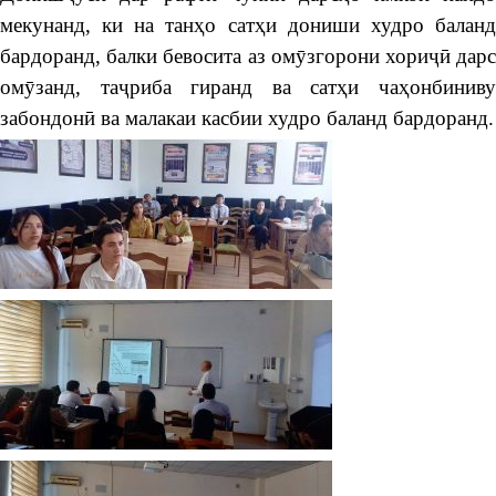
мекунанд, ки на танҳо сатҳи дониши худро баланд
бардоранд, балки бевосита аз омӯзгорони хориҷӣ дарс
омӯзанд, таҷриба гиранд ва сатҳи чаҳонбиниву
забондонӣ ва малакаи касбии худро баланд бардоранд.