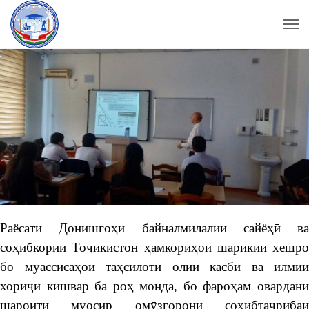
Раёсати Донишгоҳи байналмилалии сайёҳӣ ва
соҳибкории Тоҷикистон ҳамкориҳои шарикии хешро
бо муассисаҳои таҳсилоти олии касбӣ ва илмии
хориҷи кишвар ба роҳ монда, бо фароҳам овардани
шароити муосир омӯзгорони соҳибтаҷрибаи