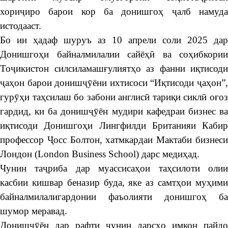
хориҷиро барои кор ба донишгоҳ ҷалб намуда
истодааст.
Бо ин ҳадаф шуруъ аз 10 апрели соли 2025 дар
Донишгоҳи байналмилалии сайёҳӣ ва соҳибкории
Тоҷикистон силсиламашғулиятҳо аз фанни иқтисоди
ҷаҳон барои донишҷӯёни ихтисоси “Иқтисоди ҷаҳон”,
гурӯҳи таҳсилаш бо забони англисӣ тариқи сиклӣ оғоз
гардид, ки ба донишҷӯён мудири кафедраи бизнес ва
иқтисоди Донишгоҳи Лингфилди Британияи Кабир
профессор Ҷосс Болтон, хатмкардаи Мактаби бизнеси
Лондон (London Business School) дарс медиҳад.
Чунин таҷриба дар муассисаҳои таҳсилоти олии
касбии кишвар беназир буда, яке аз самтҳои муҳими
байналмилалигардонии фаъолияти донишгоҳ ба
шумор меравад.
Донишҷӯён дар рафти чунин дарсҳо имкон пайдо