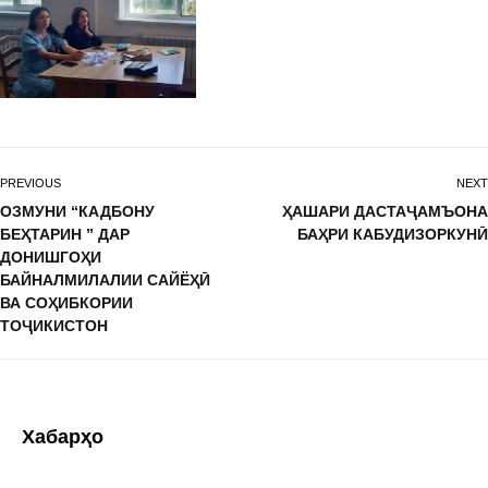
PREVIOUS
NEXT
ОЗМУНИ “КАДБОНУ
ҲАШАРИ ДАСТАҶАМЪОНА
БЕҲТАРИН ” ДАР
БАҲРИ КАБУДИЗОРКУНӢ
ДОНИШГОҲИ
БАЙНАЛМИЛАЛИИ САЙЁҲӢ
ВА СОҲИБКОРИИ
ТОҶИКИСТОН
Хабарҳо