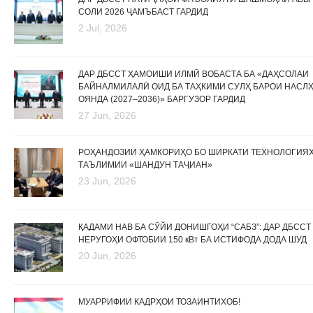
СОЛИ 2026 ҶАМЪБАСТ ГАРДИД
2 Jul, 2026
ДАР ДБССТ ҲАМОИШИ ИЛМӢ ВОБАСТА БА «ДАҲСОЛАИ
БАЙНАЛМИЛАЛӢ ОИД БА ТАҲКИМИ СУЛҲ БАРОИ НАСЛ
ОЯНДА (2027–2036)» БАРГУЗОР ГАРДИД
27 Jun, 2026
РОҲАНДОЗИИ ҲАМКОРИҲО БО ШИРКАТИ ТЕХНОЛОГИЯ
ТАЪЛИМИИ «ШАНДУН ТАҶИАН»
23 Jun, 2026
ҚАДАМИ НАВ БА СӮЙИ ДОНИШГОҲИ “САБЗ”: ДАР ДБССТ
НЕРУГОҲИ ОФТОБИИ 150 кВт БА ИСТИФОДА ДОДА ШУД
20 Jun, 2026
МУАРРИФИИ КАДРҲОИ ТОЗАИНТИХОБ!