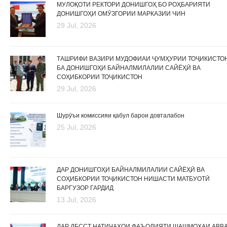
МУЛОҚОТИ РЕКТОРИ ДОНИШГОҲ БО РОҲБАРИЯТИ
ДОНИШГОҲИ ОМӮЗГОРИИ МАРКАЗИИ ЧИН
29 Jul, 2026
ТАШРИФИ ВАЗИРИ МУДОФИАИ ҶУМҲУРИИ ТОҶИКИСТО
БА ДОНИШГОҲИ БАЙНАЛМИЛАЛИИ САЙЁҲӢ ВА
СОҲИБКОРИИ ТОҶИКИСТОН
29 Jul, 2026
Шурӯъи комиссияи қабул барои довталабон
25 Jul, 2026
ДАР ДОНИШГОҲИ БАЙНАЛМИЛАЛИИ САЙЁҲӢ ВА
СОҲИБКОРИИ ТОҶИКИСТОН НИШАСТИ МАТБУОТӢ
БАРГУЗОР ГАРДИД
13 Jul, 2026
ДАР ДБССТ НАТИҶАҲОИ ФАЪОЛИЯТИ ШАШМОҲАИ АВВ