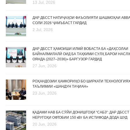
13 Jul, 2026
ДАР ДБССТ НАТИҶАҲОИ ФАЪОЛИЯТИ ШАШМОҲАИ АВВ
СОЛИ 2026 ҶАМЪБАСТ ГАРДИД
2 Jul, 2026
ДАР ДБССТ ҲАМОИШИ ИЛМӢ ВОБАСТА БА «ДАҲСОЛАИ
БАЙНАЛМИЛАЛӢ ОИД БА ТАҲКИМИ СУЛҲ БАРОИ НАСЛ
ОЯНДА (2027–2036)» БАРГУЗОР ГАРДИД
27 Jun, 2026
РОҲАНДОЗИИ ҲАМКОРИҲО БО ШИРКАТИ ТЕХНОЛОГИЯ
ТАЪЛИМИИ «ШАНДУН ТАҶИАН»
23 Jun, 2026
ҚАДАМИ НАВ БА СӮЙИ ДОНИШГОҲИ “САБЗ”: ДАР ДБССТ
НЕРУГОҲИ ОФТОБИИ 150 кВт БА ИСТИФОДА ДОДА ШУД
20 Jun, 2026