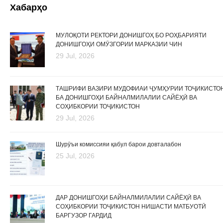
Хабарҳо
МУЛОҚОТИ РЕКТОРИ ДОНИШГОҲ БО РОҲБАРИЯТИ
ДОНИШГОҲИ ОМӮЗГОРИИ МАРКАЗИИ ЧИН
29 Jul, 2026
ТАШРИФИ ВАЗИРИ МУДОФИАИ ҶУМҲУРИИ ТОҶИКИСТО
БА ДОНИШГОҲИ БАЙНАЛМИЛАЛИИ САЙЁҲӢ ВА
СОҲИБКОРИИ ТОҶИКИСТОН
29 Jul, 2026
Шурӯъи комиссияи қабул барои довталабон
25 Jul, 2026
ДАР ДОНИШГОҲИ БАЙНАЛМИЛАЛИИ САЙЁҲӢ ВА
СОҲИБКОРИИ ТОҶИКИСТОН НИШАСТИ МАТБУОТӢ
БАРГУЗОР ГАРДИД