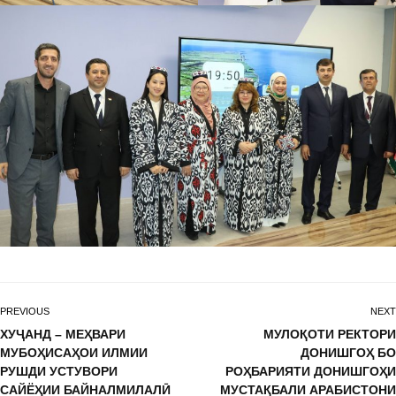
PREVIOUS
NEXT
ХУҶАНД – МЕҲВАРИ
МУЛОҚОТИ РЕКТОРИ
МУБОҲИСАҲОИ ИЛМИИ
ДОНИШГОҲ БО
РУШДИ УСТУВОРИ
РОҲБАРИЯТИ ДОНИШГОҲИ
САЙЁҲИИ БАЙНАЛМИЛАЛӢ
МУСТАҚБАЛИ АРАБИСТОНИ