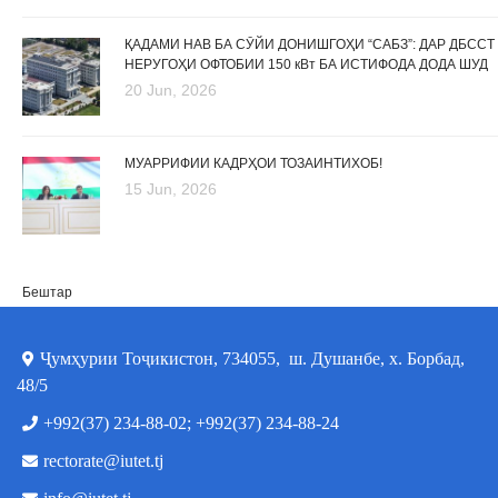
ҚАДАМИ НАВ БА СӮЙИ ДОНИШГОҲИ “САБЗ”: ДАР ДБССТ
НЕРУГОҲИ ОФТОБИИ 150 кВт БА ИСТИФОДА ДОДА ШУД
20 Jun, 2026
МУАРРИФИИ КАДРҲОИ ТОЗАИНТИХОБ!
15 Jun, 2026
Бештар
Ҷумҳурии Тоҷикистон, 734055, ш. Душанбе, х. Борбад,
48/5
+992(37) 234-88-02; +992(37) 234-88-24
rectorate@iutet.tj