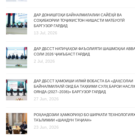
ДАР ДОНИШГОҲИ БАЙНАЛМИЛАЛИИ САЙЁҲӢ ВА
СОҲИБКОРИИ ТОҶИКИСТОН НИШАСТИ МАТБУОТӢ
БАРГУЗОР ГАРДИД
13 Jul, 2026
ДАР ДБССТ НАТИҶАҲОИ ФАЪОЛИЯТИ ШАШМОҲАИ АВВ
СОЛИ 2026 ҶАМЪБАСТ ГАРДИД
2 Jul, 2026
ДАР ДБССТ ҲАМОИШИ ИЛМӢ ВОБАСТА БА «ДАҲСОЛАИ
БАЙНАЛМИЛАЛӢ ОИД БА ТАҲКИМИ СУЛҲ БАРОИ НАСЛ
ОЯНДА (2027–2036)» БАРГУЗОР ГАРДИД
27 Jun, 2026
РОҲАНДОЗИИ ҲАМКОРИҲО БО ШИРКАТИ ТЕХНОЛОГИЯ
ТАЪЛИМИИ «ШАНДУН ТАҶИАН»
23 Jun, 2026