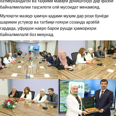
хатмкунандагон ва таҳкими мавқеи донишгоҳҳо дар фазои
байналмилалии таҳсилоти олӣ мусоидат менамояд.
Мулоқоти мазкур ҳамчун қадами муҳим дар роҳи бунёди
шарикии устувор ва татбиқи ғояҳои созанда арзёбӣ
гардида, уфуқҳои навро барои рушди ҳамкориҳои
байналмилалӣ боз мекунад.