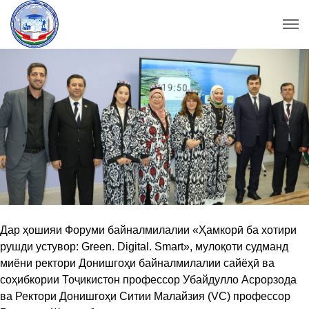
Дар ҳошияи Форуми байналмилалии «Ҳамкорӣ ба хотири
рушди устувор: Green. Digital. Smart», мулоқоти судманд
миёни ректори Донишгоҳи байналмилалии сайёҳӣ ва
соҳибкории Тоҷикистон профессор Убайдулло Асрорзода
ва Ректори Донишгоҳи Ситии Малайзия (VC) профессор