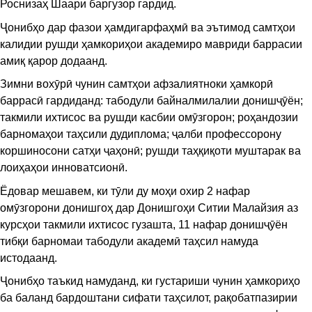
Роснизаҳ Шаари баргузор гардид.
Ҷонибҳо дар фазои ҳамдигарфаҳмӣ ва эътимод самтҳои
калидии рушди ҳамкориҳои академиро мавриди баррасии
амиқ қарор додаанд.
Зимни вохӯрӣ чунин самтҳои афзалиятноки ҳамкорӣ
баррасӣ гардиданд: табодули байналмилалии донишҷӯён;
такмили ихтисос ва рушди касбии омӯзгорон; роҳандозии
барномаҳои таҳсили дудиплома; ҷалби профессорону
коршиносони сатҳи ҷаҳонӣ; рушди таҳқиқоти муштарак ва
лоиҳаҳои инноватсионӣ.
Ёдовар мешавем, ки тӯли ду моҳи охир 2 нафар
омӯзгорони донишгоҳ дар Донишгоҳи Ситии Малайзия аз
курсҳои такмили ихтисос гузашта, 11 нафар донишҷӯён
тибқи барномаи табодули академӣ таҳсил намуда
истодаанд.
Ҷонибҳо таъкид намуданд, ки густариши чунин ҳамкориҳо
ба баланд бардоштани сифати таҳсилот, рақобатпазирии