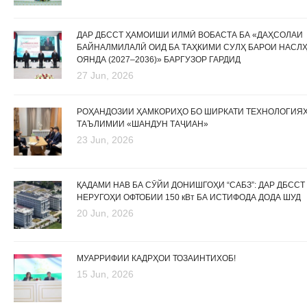
ДАР ДБССТ ҲАМОИШИ ИЛМӢ ВОБАСТА БА «ДАҲСОЛАИ
БАЙНАЛМИЛАЛӢ ОИД БА ТАҲКИМИ СУЛҲ БАРОИ НАСЛ
ОЯНДА (2027–2036)» БАРГУЗОР ГАРДИД
27 Jun, 2026
РОҲАНДОЗИИ ҲАМКОРИҲО БО ШИРКАТИ ТЕХНОЛОГИЯ
ТАЪЛИМИИ «ШАНДУН ТАҶИАН»
23 Jun, 2026
ҚАДАМИ НАВ БА СӮЙИ ДОНИШГОҲИ “САБЗ”: ДАР ДБССТ
НЕРУГОҲИ ОФТОБИИ 150 кВт БА ИСТИФОДА ДОДА ШУД
20 Jun, 2026
МУАРРИФИИ КАДРҲОИ ТОЗАИНТИХОБ!
15 Jun, 2026