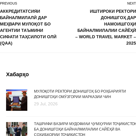
PREVIOUS
NEXT
АККРЕДИТАТСИЯИ
ИШТИРОКИ РЕКТОРИ
БАЙНАЛМИЛАЛӢ ДАР
ДОНИШГОҲ ДАР
МЕҲВАРИ МУЛОҚОТ БО
НАМОИШГОҲИ
АГЕНТИИ ТАЪМИНИ
БАЙНАЛМИЛАЛИИ САЙЁҲӢ
СИФАТИ ТАҲСИЛОТИ ОЛӢ
– WORLD TRAVEL MARKET –
(QAA)
2025
Хабарҳо
МУЛОҚОТИ РЕКТОРИ ДОНИШГОҲ БО РОҲБАРИЯТИ
ДОНИШГОҲИ ОМӮЗГОРИИ МАРКАЗИИ ЧИН
29 Jul, 2026
ТАШРИФИ ВАЗИРИ МУДОФИАИ ҶУМҲУРИИ ТОҶИКИСТО
БА ДОНИШГОҲИ БАЙНАЛМИЛАЛИИ САЙЁҲӢ ВА
СОҲИБКОРИИ ТОҶИКИСТОН