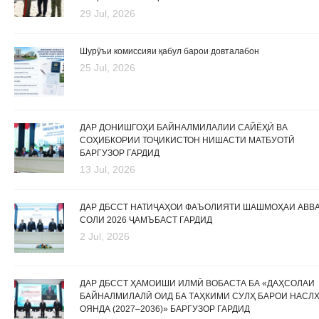
29 Jul, 2026
Шурӯъи комиссияи қабул барои довталабон
25 Jul, 2026
ДАР ДОНИШГОҲИ БАЙНАЛМИЛАЛИИ САЙЁҲӢ ВА
СОҲИБКОРИИ ТОҶИКИСТОН НИШАСТИ МАТБУОТӢ
БАРГУЗОР ГАРДИД
13 Jul, 2026
ДАР ДБССТ НАТИҶАҲОИ ФАЪОЛИЯТИ ШАШМОҲАИ АВВ
СОЛИ 2026 ҶАМЪБАСТ ГАРДИД
2 Jul, 2026
ДАР ДБССТ ҲАМОИШИ ИЛМӢ ВОБАСТА БА «ДАҲСОЛАИ
БАЙНАЛМИЛАЛӢ ОИД БА ТАҲКИМИ СУЛҲ БАРОИ НАСЛ
ОЯНДА (2027–2036)» БАРГУЗОР ГАРДИД