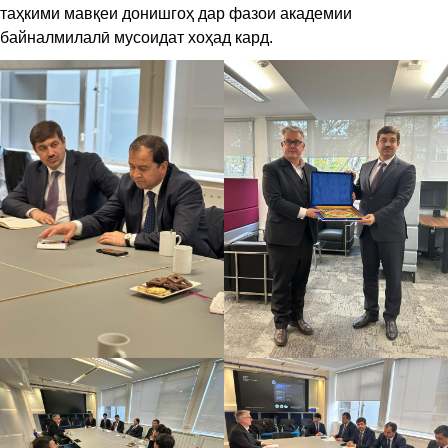
таҳкими мавқеи донишгоҳ дар фазои академии
байналмилалӣ мусоидат хоҳад кард.