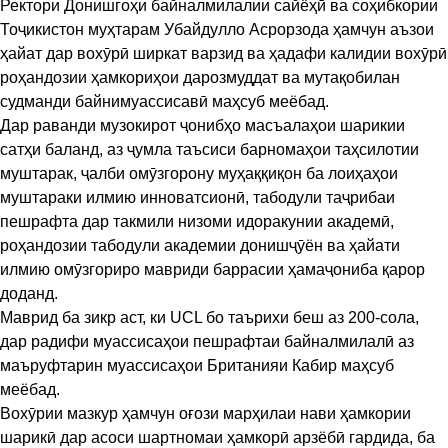
Ректори Донишгоҳи байналмилалии сайёҳӣ ва соҳибкории
Тоҷикистон муҳтарам Убайдулло Асрорзода ҳамчун аъзои
ҳайат дар вохӯрӣ ширкат варзид ва ҳадафи калидии вохӯрӣ
роҳандозии ҳамкориҳои дарозмуддат ва мутақобилан
судманди байнимуассисавӣ маҳсуб меёбад.
Дар раванди музокирот ҷонибҳо масъалаҳои шарикии
сатҳи баланд, аз ҷумла таъсиси барномаҳои таҳсилотии
муштарак, ҷалби омӯзгорону муҳаққиқон ба лоиҳаҳои
муштараки илмию инноватсионӣ, табодули таҷрибаи
пешрафта дар такмили низоми идоракунии академӣ,
роҳандозии табодули академии донишҷӯён ва ҳайати
илмию омӯзгориро мавриди баррасии ҳамаҷониба қарор
доданд.
Маврид ба зикр аст, ки UCL бо таърихи беш аз 200-сола,
дар радифи муассисаҳои пешрафтаи байналмилалӣ аз
маъруфтарин муассисаҳои Британияи Кабир маҳсуб
меёбад.
Вохӯрии мазкур ҳамчун оғози марҳилаи нави ҳамкории
шарикӣ дар асоси шартномаи ҳамкорӣ арзёбӣ гардида, ба