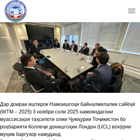
Дар доираи иштирок Намоишгоҳи байналмилалии сайёҳӣ
(WTM – 2025) 3 ноябри соли 2025 намояндагони
муассисаҳои таҳсилоти олии Ҷумҳурии Тоҷикистон бо
роҳбарияти Коллеҷи донишгоҳии Лондон (UCL) вохӯрии
муҳим баргузор намуданд.