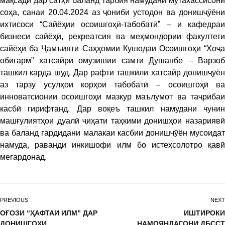
мақсади дар сатҳи баланд тарбия намудани мутахассисони
соҳа, санаи 20.04.2024 аз ҷониби устодон ва донишҷӯёни
ихтисоси “Сайёҳии осоишгоҳӣ-табобатӣ” – и кафедраи
бизнеси сайёҳӣ, рекреатсия ва меҳмондории факултети
сайёҳӣ ба Ҷамъияти Саҳҳомии Кушодаи Осоишгоҳи “Хоҷа
обигарм” хатсайри омӯзишии самти Душанбе – Варзоб
ташкил карда шуд. Дар рафти ташкили хатсайр донишҷӯён
аз тарзу усулҳои корҳои табобатӣ – осоишгоҳӣ ва
инноватсионии осоишгоҳи мазкур маълумот ва таҷрибаи
касбӣ гирифтанд. Дар воқеъ ташкил намудани чунин
машғулиятҳои дуалӣ ҷиҳати таҳкими донишҳои назариявӣ
ва баланд гардидани малакаи касбии донишҷӯён мусоидат
намуда, раванди инкишофи илм бо истеҳсолотро қавӣ
мегардонад.
PREVIOUS
NEXT
ОҒОЗИ “ҲАФТАИ ИЛМ” ДАР
ИШТИРОКИ
ДОНИШГОҲИ
НАМОЯНДАГОНИ ДБССТ