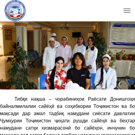
Тибқи нақша – чорабиниҳои Раёсати Донишгоҳи
байналмилалии сайёҳӣ ва соҳибкории Тоҷикистон ва бо
мақсади дар амал тадбиқ намудани сиёсати давлатии
Ҷумҳурии Тоҷикистон ҷиҳати рушди сайёҳӣ ва беҳтар
намудани сатҳи хизмарасонӣ бо сайёҳон, инчунин бо