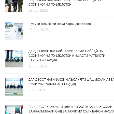
БА ДОНИШГОҲИ БАЙНАЛМИЛАЛИИ САЙЁҲӢ ВА
СОҲИБКОРИИ ТОҶИКИСТОН
29 Jul, 2026
Шурӯъи комиссияи қабул барои довталабон
25 Jul, 2026
ДАР ДОНИШГОҲИ БАЙНАЛМИЛАЛИИ САЙЁҲӢ ВА
СОҲИБКОРИИ ТОҶИКИСТОН НИШАСТИ МАТБУОТӢ
БАРГУЗОР ГАРДИД
13 Jul, 2026
ДАР ДБССТ НАТИҶАҲОИ ФАЪОЛИЯТИ ШАШМОҲАИ АВВ
СОЛИ 2026 ҶАМЪБАСТ ГАРДИД
2 Jul, 2026
ДАР ДБССТ ҲАМОИШИ ИЛМӢ ВОБАСТА БА «ДАҲСОЛАИ
БАЙНАЛМИЛАЛӢ ОИД БА ТАҲКИМИ СУЛҲ БАРОИ НАСЛ