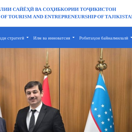
ИИ САЙЁҲӢ ВА СОҲИБКОРИИ ТОҶИКИСТОН
 OF TOURISM AND ENTREPRENEURSHIP OF TAJIKISTA
ди стратегӣ
Илм ва инноватсия
Робитаҳои байналмилалӣ