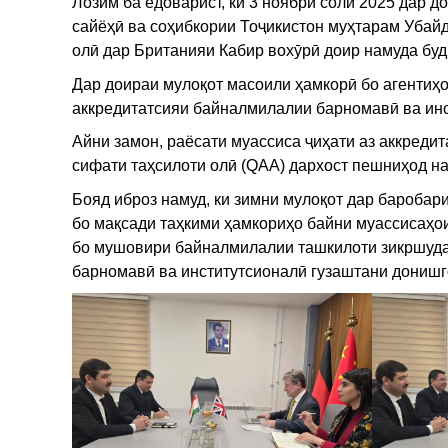
Лозим ба ёдоварист, ки 3 ноябри соли 2025 дар
сайёҳӣ ва соҳибкории Тоҷикистон муҳтарам Убай
олӣ дар Британияи Кабир вохӯрӣ доир намуда буд
Дар доираи мулоқот масоили ҳамкорӣ бо агентиҳо
аккредитатсияи байналмилалии барномавӣ ва инс
Айни замон, раёсати муассиса ҷиҳати аз аккред
сифати таҳсилоти олӣ (QAA) дархост пешниҳод на
Бояд иброз намуд, ки зимни мулоқот дар баробар
бо мақсади таҳкими ҳамкориҳо байни муассисаҳои
бо мушовири байналмилалии ташкилоти зикршуда
барномавӣ ва институтсионалӣ гузаштани донишг