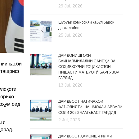
29 Jul, 2026
Шурӯъи комиссияи қабул барои
довталабон
25 Jul, 2026
ДАР ДОНИШГОҲИ
БАЙНАЛМИЛАЛИИ САЙЁҲӢ ВА
лии касбӣ
СОҲИБКОРИИ ТОҶИКИСТОН
н ташриф
НИШАСТИ МАТБУОТӢ БАРГУЗОР
ГАРДИД
13 Jul, 2026
улоқоти
кориҳо
ДАР ДБССТ НАТИҶАҲОИ
оҳум оид
ФАЪОЛИЯТИ ШАШМОҲАИ АВВАЛИ
СОЛИ 2026 ҶАМЪБАСТ ГАРДИД
2 Jul, 2026
ати
дорад.
ДАР ДБССТ ҲАМОИШИ ИЛМӢ