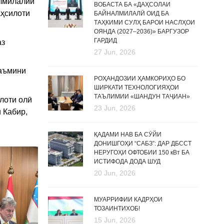
алмилалии
ВОБАСТА БА «ДАҲСОЛАИ
аҳсилоти
БАЙНАЛМИЛАЛӢ ОИД БА
ТАҲКИМИ СУЛҲ БАРОИ НАСЛҲОИ
ОЯНДА (2027–2036)» БАРГУЗОР
ГАРДИД
аз
27 Jun, 2026
таъмини
РОҲАНДОЗИИ ҲАМКОРИҲО БО
ШИРКАТИ ТЕХНОЛОГИЯҲОИ
ТАЪЛИМИИ «ШАНДУН ТАҶИАН»
лоти олӣ
23 Jun, 2026
 Кабир,
и
ҚАДАМИ НАВ БА СӮЙИ
ДОНИШГОҲИ “САБЗ”: ДАР ДБССТ
НЕРУГОҲИ ОФТОБИИ 150 кВт БА
ИСТИФОДА ДОДА ШУД
20 Jun, 2026
МУАРРИФИИ КАДРҲОИ
ТОЗАИНТИХОБ!
15 Jun, 2026