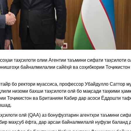
соҳаи таҳсилоти олии Агентии таъмини сифати таҳсилоти о
онишгоҳи байналмилалии сайёҳӣ ва соҳибкории Тоҷикисто
айр бо ректори муассиса, профессор Убайдулло Саттор м
ҳлили низоми бахши таҳсилоти олӣ бо мақсади таҳкими ҳам
рии Тоҷикистон ва Британияи Кабир дар асоси Ёддошти таф
ошад.
таҳсилоти олӣ (QAA) аз бонуфузтарин агентҳои таъмини сиф
бир маҳсуб ёфта, дар арсаи байналмилалӣ нуфузи баланд 