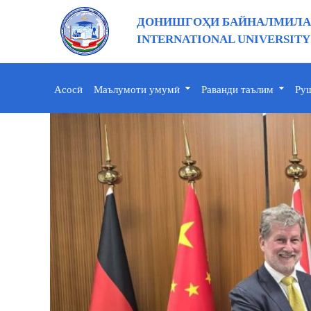
ДОНИШГОҲИ БАЙНАЛМИЛАЛ
INTERNATIONAL UNIVERSITY
Асосӣ
Маълумоти умумӣ
Раванди таълим
Руш