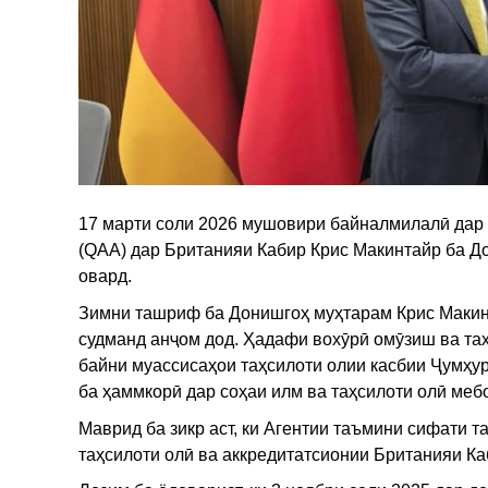
17 марти соли 2026 мушовири байналмилалӣ дар 
(QAA) дар Британияи Кабир Крис Макинтайр ба Д
овард.
Зимни ташриф ба Донишгоҳ муҳтарам Крис Макинт
судманд анҷом дод. Ҳадафи вохӯрӣ омӯзиш ва та
байни муассисаҳои таҳсилоти олии касбии Ҷумҳу
ба ҳаммкорӣ дар соҳаи илм ва таҳсилоти олӣ меб
Маврид ба зикр аст, ки Агентии таъмини сифати 
таҳсилоти олӣ ва аккредитатсионии Британияи Ка