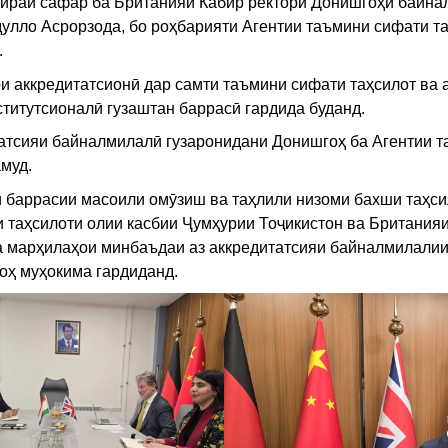
 доираи сафар ба Британияи Кабир ректори Донишгоҳи байн
дулло Асрорзода, бо роҳбарияти Агентии таъмини сифати т
.
и аккредитатсионӣ дар самти таъмини сифати таҳсилот ва 
титутсионалӣ гузаштан баррасӣ гардида буданд.
итатсияи байналмилалӣ гузаронидани Донишгоҳ ба Агентии 
муд.
и баррасии масоили омӯзиш ва таҳлили низоми бахши таҳси
 таҳсилоти олии касбии Ҷумҳурии Тоҷикистон ва Британияи
 марҳилаҳои минбаъдаи аз аккредитатсияи байналмилали
оҳ муҳокима гардиданд.