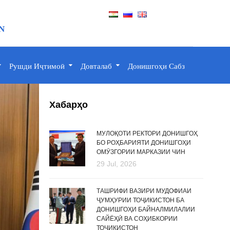
N
Рушди Иҷтимоӣ
Довталаб
Донишгоҳи Сабз
Хабарҳо
МУЛОҚОТИ РЕКТОРИ ДОНИШГОҲ
БО РОҲБАРИЯТИ ДОНИШГОҲИ
ОМӮЗГОРИИ МАРКАЗИИ ЧИН
29 Jul, 2026
ТАШРИФИ ВАЗИРИ МУДОФИАИ
ҶУМҲУРИИ ТОҶИКИСТОН БА
ДОНИШГОҲИ БАЙНАЛМИЛАЛИИ
САЙЁҲӢ ВА СОҲИБКОРИИ
ТОҶИКИСТОН