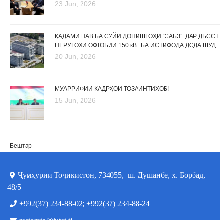
23 Jun, 2026
ҚАДАМИ НАВ БА СӮЙИ ДОНИШГОҲИ “САБЗ”: ДАР ДБССТ
НЕРУГОҲИ ОФТОБИИ 150 кВт БА ИСТИФОДА ДОДА ШУД
20 Jun, 2026
МУАРРИФИИ КАДРҲОИ ТОЗАИНТИХОБ!
15 Jun, 2026
Бештар
Ҷумҳурии Тоҷикистон, 734055, ш. Душанбе, х. Борбад,
48/5
+992(37) 234-88-02; +992(37) 234-88-24