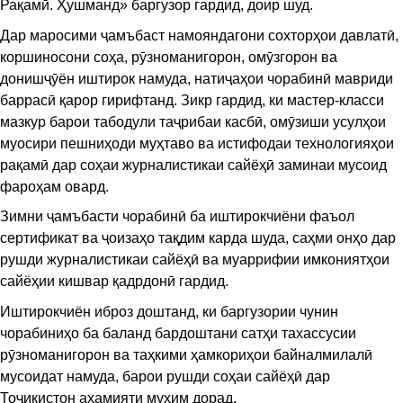
Рақамӣ. Ҳушманд» баргузор гардид, доир шуд.
Дар маросими ҷамъбаст намояндагони сохторҳои давлатӣ,
коршиносони соҳа, рӯзноманигорон, омӯзгорон ва
донишҷӯён иштирок намуда, натиҷаҳои чорабинӣ мавриди
баррасӣ қарор гирифтанд. Зикр гардид, ки мастер-класси
мазкур барои табодули таҷрибаи касбӣ, омӯзиши усулҳои
муосири пешниҳоди муҳтаво ва истифодаи технологияҳои
рақамӣ дар соҳаи журналистикаи сайёҳӣ заминаи мусоид
фароҳам овард.
Зимни ҷамъбасти чорабинӣ ба иштирокчиёни фаъол
сертификат ва ҷоизаҳо тақдим карда шуда, саҳми онҳо дар
рушди журналистикаи сайёҳӣ ва муаррифии имкониятҳои
сайёҳии кишвар қадрдонӣ гардид.
Иштирокчиён иброз доштанд, ки баргузории чунин
чорабиниҳо ба баланд бардоштани сатҳи тахассусии
рӯзноманигорон ва таҳкими ҳамкориҳои байналмилалӣ
мусоидат намуда, барои рушди соҳаи сайёҳӣ дар
Тоҷикистон аҳамияти муҳим дорад.