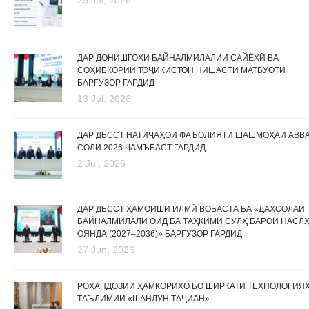
ДАР ДОНИШГОҲИ БАЙНАЛМИЛАЛИИ САЙЁҲӢ ВА
СОҲИБКОРИИ ТОҶИКИСТОН НИШАСТИ МАТБУОТӢ
БАРГУЗОР ГАРДИД
13 Jul, 2026
ДАР ДБССТ НАТИҶАҲОИ ФАЪОЛИЯТИ ШАШМОҲАИ АВВ
СОЛИ 2026 ҶАМЪБАСТ ГАРДИД
2 Jul, 2026
ДАР ДБССТ ҲАМОИШИ ИЛМӢ ВОБАСТА БА «ДАҲСОЛАИ
БАЙНАЛМИЛАЛӢ ОИД БА ТАҲКИМИ СУЛҲ БАРОИ НАСЛ
ОЯНДА (2027–2036)» БАРГУЗОР ГАРДИД
27 Jun, 2026
РОҲАНДОЗИИ ҲАМКОРИҲО БО ШИРКАТИ ТЕХНОЛОГИЯ
ТАЪЛИМИИ «ШАНДУН ТАҶИАН»