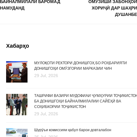
БАЙНАЛМИЛАЛӢ БАРОМАД
ОМӮЗИШИ ЗАБОНҲОИ
НАМУДАНД
ХОРИҶӢ ДАР ШАҲРИ
ДУШАНБЕ
Хабарҳо
МУЛОҚОТИ РЕКТОРИ ДОНИШГОҲ БО РОҲБАРИЯТИ
ДОНИШГОҲИ ОМӮЗГОРИИ МАРКАЗИИ ЧИН
29 Jul, 2026
ТАШРИФИ ВАЗИРИ МУДОФИАИ ҶУМҲУРИИ ТОҶИКИСТО
БА ДОНИШГОҲИ БАЙНАЛМИЛАЛИИ САЙЁҲӢ ВА
СОҲИБКОРИИ ТОҶИКИСТОН
29 Jul, 2026
Шурӯъи комиссияи қабул барои довталабон
25 Jul, 2026