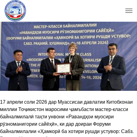
17 апрели соли 2026 дар Муассисаи давлатии Китобхонаи
миллии Тоҷикистон маросими ҷамъбасти мастер-класси
байналмилалӣ таҳти унвони «Равандҳои муосири
рӯзноманигории сайёҳӣ», ки дар доираи Форуми
байналмилалии «Ҳамкорӣ ба хотири рушди устувор: Сабз.