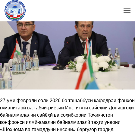
27-уми феврали соли 2026 бо ташаббуси кафедраи фанҳои
гуманитарӣ ва табиӣ-риёзии Институти сайёҳии Донишгоҳи
байналмилалии сайёҳӣ ва соҳибкории Тоҷикистон
конфронси илмӣ-амалии байналмилалӣ таҳти унвони
«Шоҳнома ва тамаддуни инсонӣ» баргузор гардид.