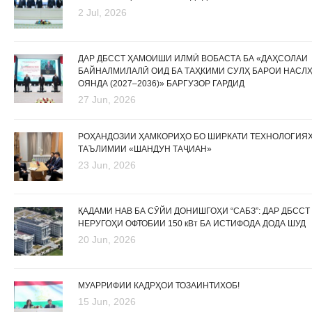
2 Jul, 2026
ДАР ДБССТ ҲАМОИШИ ИЛМӢ ВОБАСТА БА «ДАҲСОЛАИ
БАЙНАЛМИЛАЛӢ ОИД БА ТАҲКИМИ СУЛҲ БАРОИ НАСЛ
ОЯНДА (2027–2036)» БАРГУЗОР ГАРДИД
27 Jun, 2026
РОҲАНДОЗИИ ҲАМКОРИҲО БО ШИРКАТИ ТЕХНОЛОГИЯ
ТАЪЛИМИИ «ШАНДУН ТАҶИАН»
23 Jun, 2026
ҚАДАМИ НАВ БА СӮЙИ ДОНИШГОҲИ “САБЗ”: ДАР ДБССТ
НЕРУГОҲИ ОФТОБИИ 150 кВт БА ИСТИФОДА ДОДА ШУД
20 Jun, 2026
МУАРРИФИИ КАДРҲОИ ТОЗАИНТИХОБ!
15 Jun, 2026