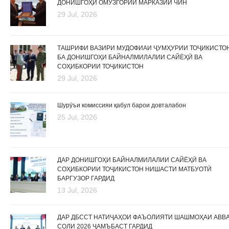
ДОНИШГОҲИ ОМӮЗГОРИИ МАРКАЗИИ ЧИН
29 Jul, 2026
ТАШРИФИ ВАЗИРИ МУДОФИАИ ҶУМҲУРИИ ТОҶИКИСТО
БА ДОНИШГОҲИ БАЙНАЛМИЛАЛИИ САЙЁҲӢ ВА
СОҲИБКОРИИ ТОҶИКИСТОН
29 Jul, 2026
Шурӯъи комиссияи қабул барои довталабон
25 Jul, 2026
ДАР ДОНИШГОҲИ БАЙНАЛМИЛАЛИИ САЙЁҲӢ ВА
СОҲИБКОРИИ ТОҶИКИСТОН НИШАСТИ МАТБУОТӢ
БАРГУЗОР ГАРДИД
13 Jul, 2026
ДАР ДБССТ НАТИҶАҲОИ ФАЪОЛИЯТИ ШАШМОҲАИ АВВ
СОЛИ 2026 ҶАМЪБАСТ ГАРДИД