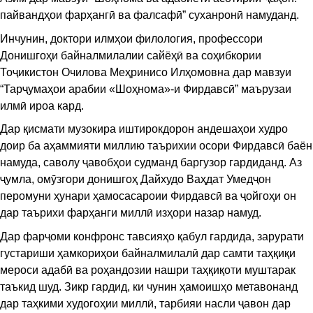
пайвандҳои фарҳангӣ ва фалсафӣ” суханронӣ намуданд.
Инчунин, доктори илмҳои филология, профессори
Донишгоҳи байналмилалии сайёҳӣ ва соҳибкории
Тоҷикистон Очилова Меҳринисо Илҳомовна дар мавзуи
“Тарҷумаҳои арабии «Шоҳнома»-и Фирдавсӣ” маърузаи
илмӣ ироа кард.
Дар қисмати музокира иштирокдорон андешаҳои худро
доир ба аҳаммияти миллию таърихии осори Фирдавсӣ баён
намуда, саволу ҷавобҳои судманд баргузор гардиданд. Аз
ҷумла, омӯзгори донишгоҳ Дайхудо Ваҳдат Умедҷон
перомуни ҳунари ҳамосасароии Фирдавсӣ ва ҷойгоҳи он
дар таърихи фарҳанги миллӣ изҳори назар намуд.
Дар фарҷоми конфронс тавсияҳо қабул гардида, зарурати
густариши ҳамкориҳои байналмилалӣ дар самти таҳқиқи
мероси адабӣ ва роҳандозии нашри таҳқиқоти муштарак
таъкид шуд. Зикр гардид, ки чунин ҳамоишҳо метавонанд
дар таҳкими худогоҳии миллӣ, тарбияи насли ҷавон дар