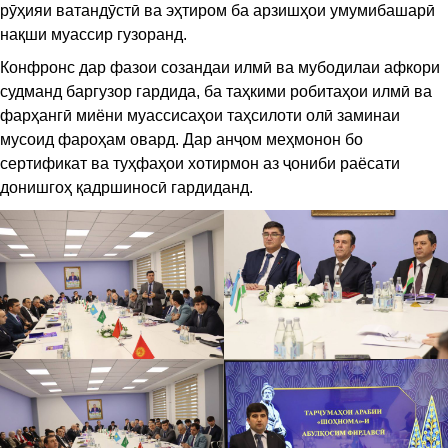
рӯҳияи ватандӯстӣ ва эҳтиром ба арзишҳои умумибашарӣ
нақши муассир гузоранд.
Конфронс дар фазои созандаи илмӣ ва мубодилаи афкори
судманд баргузор гардида, ба таҳкими робитаҳои илмӣ ва
фарҳангӣ миёни муассисаҳои таҳсилоти олӣ заминаи
мусоид фароҳам овард. Дар анҷом меҳмонон бо
сертификат ва туҳфаҳои хотирмон аз ҷониби раёсати
донишгоҳ қадршиносӣ гардиданд.