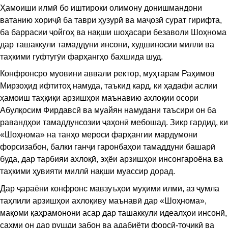
Ҳамоиши илмӣ бо иштироки олимону донишмандони
ватанию хориҷӣ ба таври ҳузурӣ ва маҷозӣ сурат гирифта,
ба баррасии ҷойгоҳ ва нақши шоҳасари безаволи Шоҳнома
дар ташаккули тамаддуни инсонӣ, худшиносии миллӣ ва
таҳкими гуфтугӯи фарҳангҳо бахшида шуд.
Конфронсро муовини аввали ректор, муҳтарам Раҳимов
Мирзоҳид ифтитоҳ намуда, таъкид кард, ки ҳадафи аслии
ҳамоиш таҳқиқи арзишҳои маънавию ахлоқии осори
Абулқосим Фирдавсӣ ва муайян намудани таъсири он ба
равандҳои тамаддунсозии ҷаҳонӣ мебошад. Зикр гардид, ки
«Шоҳнома» на танҳо мероси фарҳангии мардумони
форсизабон, балки ганҷи гаронбаҳои тамаддуни башарӣ
буда, дар тарбияи ахлоқӣ, эҳёи арзишҳои инсонгароёна ва
таҳкими ҳувияти миллӣ нақши муассир дорад.
Дар ҷараёни конфронс мавзуъҳои муҳими илмӣ, аз ҷумла
таҳлили арзишҳои ахлоқиву маънавӣ дар «Шоҳнома»,
мақоми қаҳрамонони асар дар ташаккули идеалҳои инсонӣ,
саҳми он дар рушди забон ва адабиёти форсӣ-тоҷикӣ ва