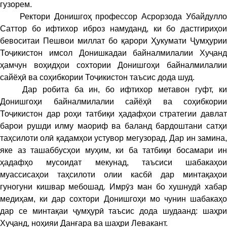
гузорем.
Ректори Донишгоҳ профессор Асрорзода Убайдулло
Саттор бо ифтихор иброз намуданд, ки бо дастгириҳои
бевоситаи Пешвои миллат бо қарори Ҳукумати Ҷумҳурии
Тоҷикистон имсол Донишкадаи байналмилалии Хуҷанд
ҳамчун воҳидҳои сохтории Донишгоҳи байналмилалии
сайёҳӣ ва соҳибкории Тоҷикистон таъсис дода шуд.
Дар робита ба ин, бо ифтихор метавон гуфт, ки
Донишгоҳи байналмилалии сайёҳӣ ва соҳибкории
Тоҷикистон дар роҳи татбиқи ҳадафҳои стратегии давлат
барои рушди илму маориф ва баланд бардоштани сатҳи
таҳсилоти олӣ қадамҳои устувор мегузорад. Дар ин замина,
яке аз ташаббусҳои муҳим, ки ба татбиқи босамари ин
ҳадафҳо мусоидат мекунад, таъсиси шабакаҳои
муассисаҳои таҳсилоти олии касбӣ дар минтақаҳои
гуногуни кишвар мебошад. Имрӯз ман бо хушнудӣ хабар
медиҳам, ки дар сохтори Донишгоҳи мо чунин шабакаҳо
дар се минтақаи ҷумҳурӣ таъсис дода шудаанд: шаҳри
Хуҷанд, ноҳияи Данғара ва шаҳри Левакант.