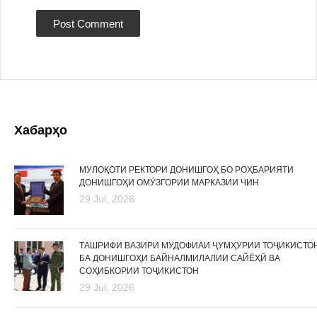
Хабарҳо
МУЛОҚОТИ РЕКТОРИ ДОНИШГОҲ БО РОҲБАРИЯТИ
ДОНИШГОҲИ ОМӮЗГОРИИ МАРКАЗИИ ЧИН
29 Jul, 2026
ТАШРИФИ ВАЗИРИ МУДОФИАИ ҶУМҲУРИИ ТОҶИКИСТО
БА ДОНИШГОҲИ БАЙНАЛМИЛАЛИИ САЙЁҲӢ ВА
СОҲИБКОРИИ ТОҶИКИСТОН
29 Jul, 2026