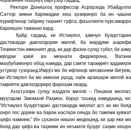
чорабинии бошукӯҳ баргузор гардид.
Ректори Донишгоҳ профессор Асрорзода Убайдулло
Саттор зимни баромадии хеш ҳозиринро ба ин ҷашни
пурифтихор табрику таҳният гуфта, фаъолияти пурсамарро
барояшон таманно кард.
Қайд гардид, ки Истиқлол, ҳамчун бузургтарин
дастоварди давлатдории миллӣ, ба мардуми шарифи
Тоҷикистон имконият дод, ки дар фазои сулҳу субот, бо азму
иродаи қавӣ ва меҳнати фидокорона, Ватани
маҳбубамонро обод намуда, дар самти тараққиёт қадамҳои
устувор гузоранд.Имрӯз мо бо ифтихор метавонем бигӯем,
ки Истиқлол ба мо имкони рушд, эҳёи арзишҳои миллӣ ва
тақвияти давлатдориро фароҳам овард.
Асосгузори сулҳу ваҳдати миллӣ – Пешвои миллат,
муҳтарам Эмомалӣ Раҳмон, борҳо таъкид намудаанд, ки:
“Истиқлол бузургтарин дастоварди миллат аст, ки мо бояд
онро пос дорем ва барои наслҳои оянда бо тамоми қувват
ҳифз намоем.” Ин суханон нишон медиҳанд, ки ҳар яки мо
бояд дар ҳифз ва таҳкими ин неъмати бузург саҳми хешро