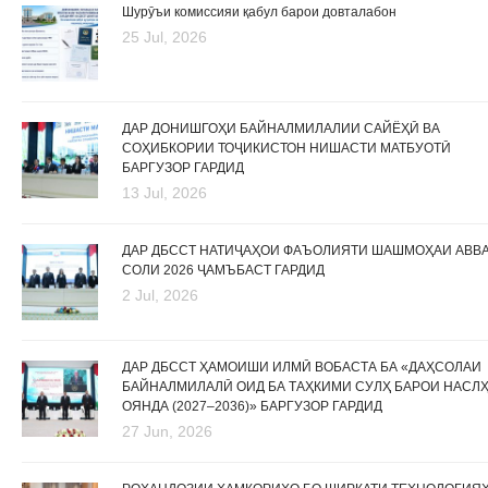
Шурӯъи комиссияи қабул барои довталабон
25 Jul, 2026
ДАР ДОНИШГОҲИ БАЙНАЛМИЛАЛИИ САЙЁҲӢ ВА
СОҲИБКОРИИ ТОҶИКИСТОН НИШАСТИ МАТБУОТӢ
БАРГУЗОР ГАРДИД
13 Jul, 2026
ДАР ДБССТ НАТИҶАҲОИ ФАЪОЛИЯТИ ШАШМОҲАИ АВВ
СОЛИ 2026 ҶАМЪБАСТ ГАРДИД
2 Jul, 2026
ДАР ДБССТ ҲАМОИШИ ИЛМӢ ВОБАСТА БА «ДАҲСОЛАИ
БАЙНАЛМИЛАЛӢ ОИД БА ТАҲКИМИ СУЛҲ БАРОИ НАСЛ
ОЯНДА (2027–2036)» БАРГУЗОР ГАРДИД
27 Jun, 2026