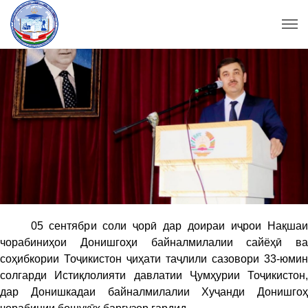
05 сентябри соли ҷорӣ дар доираи иҷрои Нақшаи
чорабиниҳои Донишгоҳи байналмилалии сайёҳӣ ва
соҳибкории Тоҷикистон ҷиҳати таҷлили сазовори 33-юмин
солгарди Истиқлолияти давлатии Ҷумҳурии Тоҷикистон,
дар Донишкадаи байналмилалии Хуҷанди Донишгоҳ