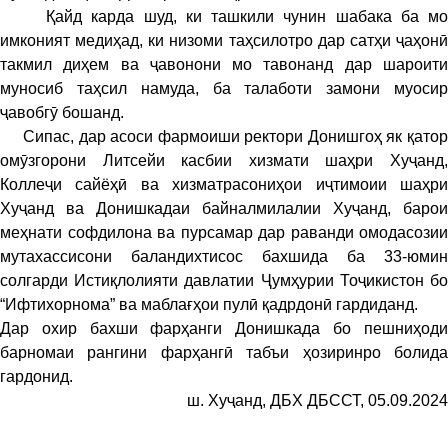
Қайд карда шуд, ки ташкили чунин шабака ба мо
имконият медиҳад, ки низоми таҳсилотро дар сатҳи ҷаҳонӣ
такмил диҳем ва ҷавонони мо тавонанд дар шароити
муносиб таҳсил намуда, ба талаботи замони муосир
ҷавобгӯ бошанд.
Сипас, дар асоси фармоиши ректори Донишгоҳ як қатор
омӯзгорони Литсейи касбии хизмати шаҳри Хуҷанд,
Коллеҷи сайёҳӣ ва хизматрасониҳои иҷтимоии шаҳри
Хуҷанд ва Донишкадаи байналмилалии Хуҷанд, барои
меҳнати софдилона ва пурсамар дар раванди омодасозии
мутахассисони баландихтисос бахшида ба 33-юмин
солгарди Истиқлолияти давлатии Ҷумҳурии Тоҷикистон бо
“Ифтихорнома” ва маблағҳои пулӣ қадрдонӣ гардиданд.
Дар охир бахши фарҳанги Донишкада бо пешниҳоди
барномаи рангини фарҳангӣ табъи ҳозиринро болида
гардонид.
ш. Хуҷанд, ДБХ ДБССТ, 05.09.2024