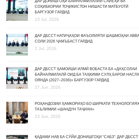
ДАР ДОНИШГОҲИ БАЙНАЛМИЛАЛИИ САЙЁҲӢ ВА
СОҲИБКОРИИ ТОҶИКИСТОН НИШАСТИ МАТБУОТӢ
БАРГУЗОР ГАРДИД
13 Jul, 2026
ДАР ДБССТ НАТИҶАҲОИ ФАЪОЛИЯТИ ШАШМОҲАИ АВВ
СОЛИ 2026 ҶАМЪБАСТ ГАРДИД
2 Jul, 2026
ДАР ДБССТ ҲАМОИШИ ИЛМӢ ВОБАСТА БА «ДАҲСОЛАИ
БАЙНАЛМИЛАЛӢ ОИД БА ТАҲКИМИ СУЛҲ БАРОИ НАСЛ
ОЯНДА (2027–2036)» БАРГУЗОР ГАРДИД
27 Jun, 2026
РОҲАНДОЗИИ ҲАМКОРИҲО БО ШИРКАТИ ТЕХНОЛОГИЯ
ТАЪЛИМИИ «ШАНДУН ТАҶИАН»
23 Jun, 2026
ҚАДАМИ НАВ БА СӮЙИ ДОНИШГОҲИ “САБЗ”: ДАР ДБССТ