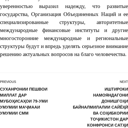
уверенностью выразил надежду, что развитые
государства, Организация Объединенных Наций и ее
специализированные структуры, авторитетные
международные финансовые институты и другие
многосторонние международные и региональные
структуры будут и впредь уделять серьезное внимание
решению актуальных вопросов на благо человечества.
PREVIOUS
NEXT
СУХАНРОНИИ ПЕШВОИ
ИШТИРОКИ
МИЛЛАТ ДАР
НАМОЯНДАГОНИ
МУБОҲИСАҲОИ 79-УМИ
ДОНИШГОҲИ
УМУМИИ МАҶМААИ
БАЙНАЛМИЛАЛИИ САЙËҲӢ
УМУМИИ СММ
ВА СОҲИБКОРИИ
ТОҶИКИСТОН ДАР
КОНФРОНСИ САТҲИ