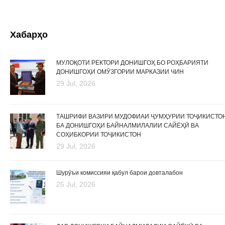
Хабарҳо
МУЛОҚОТИ РЕКТОРИ ДОНИШГОҲ БО РОҲБАРИЯТИ
ДОНИШГОҲИ ОМӮЗГОРИИ МАРКАЗИИ ЧИН
29 Jul, 2026
ТАШРИФИ ВАЗИРИ МУДОФИАИ ҶУМҲУРИИ ТОҶИКИСТО
БА ДОНИШГОҲИ БАЙНАЛМИЛАЛИИ САЙЁҲӢ ВА
СОҲИБКОРИИ ТОҶИКИСТОН
29 Jul, 2026
Шурӯъи комиссияи қабул барои довталабон
25 Jul, 2026