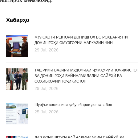
Хабарҳо
МУЛОҚОТИ РЕКТОРИ ДОНИШГОҲ БО РОҲБАРИЯТИ
ДОНИШГОҲИ ОМӮЗГОРИИ МАРКАЗИИ ЧИН
29 Jul, 2026
ТАШРИФИ ВАЗИРИ МУДОФИАИ ҶУМҲУРИИ ТОҶИКИСТО
БА ДОНИШГОҲИ БАЙНАЛМИЛАЛИИ САЙЁҲӢ ВА
СОҲИБКОРИИ ТОҶИКИСТОН
29 Jul, 2026
Шурӯъи комиссияи қабул барои довталабон
25 Jul, 2026
ДАР ДОНИШГОҲИ БАЙНАЛМИЛАЛИИ САЙЁҲӢ ВА