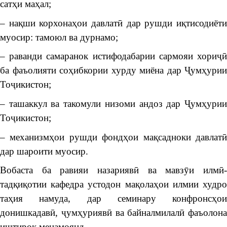
сатҳи маҳал;
– нақши корхонаҳои давлатӣ дар рушди иқтисодиёти
муосир: тамоюл ва дурнамо;
– раванди самаранок истифодабарии сармояи хориҷӣ
ба фаъолияти соҳибкории хурду миёна дар Ҷумҳурии
Тоҷикистон;
– ташаккул ва такомули низоми андоз дар Ҷумҳурии
Тоҷикистон;
– механизмҳои рушди фондҳои мақсадноки давлатӣ
дар шароити муосир.
Вобаста ба равияи назариявӣ ва мавзӯи илмӣ-
тадқиқотии кафедра устодон мақолаҳои илмии худро
таҳия намуда, дар семинару конфронсҳои
донишкадавӣ, ҷумҳуриявӣ ва байналмилалӣ фаъолона
иштирок менамоянд.