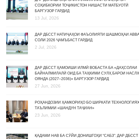
СОҲИБКОРИИ ТОҶИКИСТОН НИШАСТИ МАТБУОТӢ
БАРГУЗОР ГАРДИД
13 Jul, 2026
ДАР ДБССТ НАТИҶАҲОИ ФАЪОЛИЯТИ ШАШМОҲАИ АВВ
СОЛИ 2026 ҶАМЪБАСТ ГАРДИД
2 Jul, 2026
ДАР ДБССТ ҲАМОИШИ ИЛМӢ ВОБАСТА БА «ДАҲСОЛАИ
БАЙНАЛМИЛАЛӢ ОИД БА ТАҲКИМИ СУЛҲ БАРОИ НАСЛ
ОЯНДА (2027–2036)» БАРГУЗОР ГАРДИД
27 Jun, 2026
РОҲАНДОЗИИ ҲАМКОРИҲО БО ШИРКАТИ ТЕХНОЛОГИЯ
ТАЪЛИМИИ «ШАНДУН ТАҶИАН»
23 Jun, 2026
ҚАДАМИ НАВ БА СӮЙИ ДОНИШГОҲИ “САБЗ”: ДАР ДБССТ