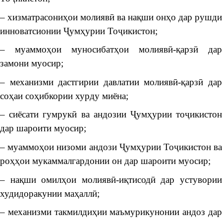
– хизматрасониҳои молиявӣ ва нақши онҳо дар рушди
инноватсионии Ҷумҳурии Тоҷикистон;
– муаммоҳои муносибатҳои молиявӣ-қарзӣ дар
замони муосир;
– механизми дастгирии давлатии молиявӣ-қарзӣ дар
соҳаи соҳибкории хурду миёна;
– сиёсати гумрукӣ ва андозии Ҷумҳурии тоҷикистон
дар шароити муосир;
– муаммоҳои низоми андози Ҷумҳурии Тоҷикистон ва
роҳҳои мукаммалгардонии он дар шароити муосир;
– нақши омилҳои молиявӣ-иқтисодӣ дар устувории
худидоракунии маҳаллӣ;
– механизми такмилдиҳии маъмурикунонии андоз дар