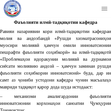
Фаъолияти илмӣ-тадқиқотии кафедра
Равияи назариявии кори илмӣ-тадқиқотии кафедраи
молия ва андозбандӣ «Рушди хизматрасониҳои
муосири молиявӣ ҳамчун омили инноватсионии
пешрафти фаъолияти соҳибкорӣ» ва илмӣ-тадқиқотӣ
«Проблемаҳои идоракунии молиявӣ ва дурнамои
сиёсати молиявию андозӣ – ҳамчун заминаи рушди
фаъолияти соҳибкории инноватсионӣ» буда, дар ин
самт аз ҷониби устодони кафедра чунин масъалаҳо
мавриди тадқиқот қарор дода шуда истодааст:
– механизми амалигардонии фаъолияти
инноватсионии корхонаҳои саноатии Ҷумҳурии
Тоҷикистон;