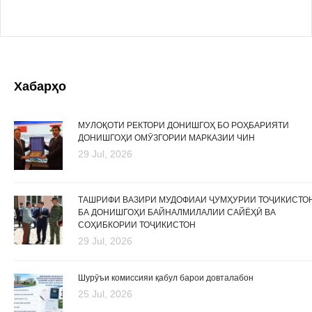
Хабарҳо
МУЛОҚОТИ РЕКТОРИ ДОНИШГОҲ БО РОҲБАРИЯТИ
ДОНИШГОҲИ ОМӮЗГОРИИ МАРКАЗИИ ЧИН
29 Jul, 2026
ТАШРИФИ ВАЗИРИ МУДОФИАИ ҶУМҲУРИИ ТОҶИКИСТО
БА ДОНИШГОҲИ БАЙНАЛМИЛАЛИИ САЙЁҲӢ ВА
СОҲИБКОРИИ ТОҶИКИСТОН
29 Jul, 2026
Шурӯъи комиссияи қабул барои довталабон
25 Jul, 2026