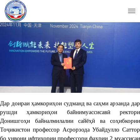
Дар доираи ҳамкориҳои судманд ва саҳми арзанда дар
рушди ҳамкориҳои байнимуассисавӣ ректори
Донишгоҳи байналмилалии сайёҳӣ ва соҳибкории
Тоҷикистон профессор Асрорзода Убайдулло Саттор
бо унвони ифтихории профессори фахрии 2 муассисаи