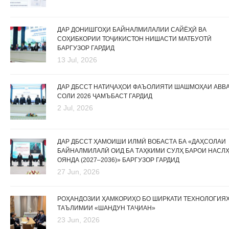
ДАР ДОНИШГОҲИ БАЙНАЛМИЛАЛИИ САЙЁҲӢ ВА
СОҲИБКОРИИ ТОҶИКИСТОН НИШАСТИ МАТБУОТӢ
БАРГУЗОР ГАРДИД
13 Jul, 2026
ДАР ДБССТ НАТИҶАҲОИ ФАЪОЛИЯТИ ШАШМОҲАИ АВВ
СОЛИ 2026 ҶАМЪБАСТ ГАРДИД
2 Jul, 2026
ДАР ДБССТ ҲАМОИШИ ИЛМӢ ВОБАСТА БА «ДАҲСОЛАИ
БАЙНАЛМИЛАЛӢ ОИД БА ТАҲКИМИ СУЛҲ БАРОИ НАСЛ
ОЯНДА (2027–2036)» БАРГУЗОР ГАРДИД
27 Jun, 2026
РОҲАНДОЗИИ ҲАМКОРИҲО БО ШИРКАТИ ТЕХНОЛОГИЯ
ТАЪЛИМИИ «ШАНДУН ТАҶИАН»
23 Jun, 2026