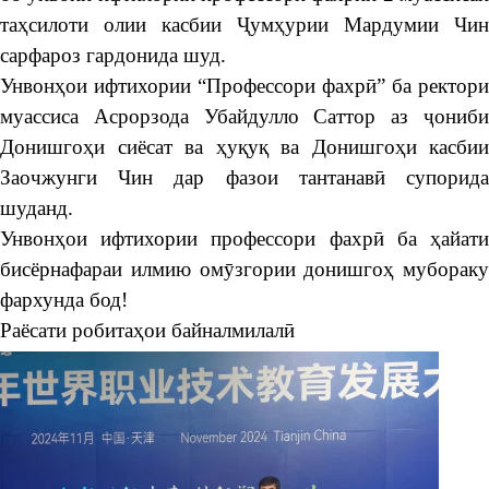
таҳсилоти олии касбии Ҷумҳурии Мардумии Чин
сарфароз гардонида шуд.
Унвонҳои ифтихории “Профессори фахрӣ” ба ректори
муассиса Асрорзода Убайдулло Саттор аз ҷониби
Донишгоҳи сиёсат ва ҳуқуқ ва Донишгоҳи касбии
Заочжунги Чин дар фазои тантанавӣ супорида
шуданд.
Унвонҳои ифтихории профессори фахрӣ ба ҳайати
бисёрнафараи илмию омӯзгории донишгоҳ мубораку
фархунда бод!
Раёсати робитаҳои байналмилалӣ