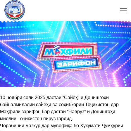
10 ноябри соли 2025 дастаи “Сайёҳ”-и Донишгоҳи
байналмилалии сайёҳӣ ва соҳибкории Тоҷикистон дар
Маҳфили зарифон бар дастаи “Наврӯз”-и Донишгоҳи
миллии Тоҷикистон пирӯз гардид.
Чорабинии мазкур дар мувофиқа бо Ҳукумати Ҷумҳурии