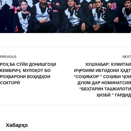
PREVIOUS
NEXT
РОҲ БА СӮЙИ ДОНИШГОҲИ
ХУШХАБАР: КУМИТАИ
КЕМБРИҶ: МУЛОҚОТ БО
ИҶРОИЯИ ИБТИДОИИ ҲХДТ
РОҲБАРОНИ ВОҲИДҲОИ
“СОҲИБКОР ” СОҲИБИ ҶОИ
СОХТОРӢ
ДУЮМ ДАР НОМИНАТСИЯ
“БЕҲТАРИН ТАШКИЛОТИ
ҲИЗБӢ ” ГАРДИД
Хабарҳо