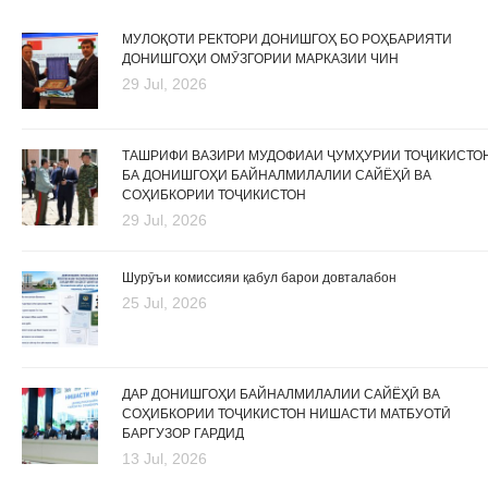
МУЛОҚОТИ РЕКТОРИ ДОНИШГОҲ БО РОҲБАРИЯТИ
ДОНИШГОҲИ ОМӮЗГОРИИ МАРКАЗИИ ЧИН
29 Jul, 2026
ТАШРИФИ ВАЗИРИ МУДОФИАИ ҶУМҲУРИИ ТОҶИКИСТО
БА ДОНИШГОҲИ БАЙНАЛМИЛАЛИИ САЙЁҲӢ ВА
СОҲИБКОРИИ ТОҶИКИСТОН
29 Jul, 2026
Шурӯъи комиссияи қабул барои довталабон
25 Jul, 2026
ДАР ДОНИШГОҲИ БАЙНАЛМИЛАЛИИ САЙЁҲӢ ВА
СОҲИБКОРИИ ТОҶИКИСТОН НИШАСТИ МАТБУОТӢ
БАРГУЗОР ГАРДИД
13 Jul, 2026