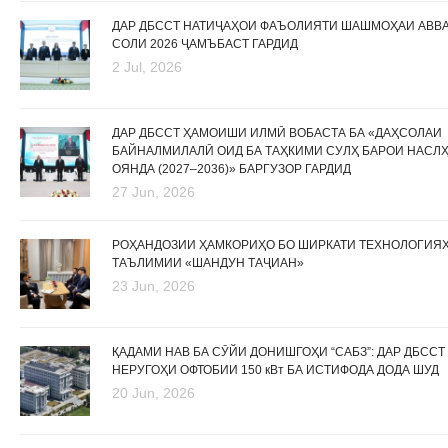
ДАР ДБССТ НАТИҶАҲОИ ФАЪОЛИЯТИ ШАШМОҲАИ АВВ
СОЛИ 2026 ҶАМЪБАСТ ГАРДИД
2 Jul, 2026
ДАР ДБССТ ҲАМОИШИ ИЛМӢ ВОБАСТА БА «ДАҲСОЛАИ
БАЙНАЛМИЛАЛӢ ОИД БА ТАҲКИМИ СУЛҲ БАРОИ НАСЛ
ОЯНДА (2027–2036)» БАРГУЗОР ГАРДИД
27 Jun, 2026
РОҲАНДОЗИИ ҲАМКОРИҲО БО ШИРКАТИ ТЕХНОЛОГИЯ
ТАЪЛИМИИ «ШАНДУН ТАҶИАН»
23 Jun, 2026
ҚАДАМИ НАВ БА СӮЙИ ДОНИШГОҲИ “САБЗ”: ДАР ДБССТ
НЕРУГОҲИ ОФТОБИИ 150 кВт БА ИСТИФОДА ДОДА ШУД
20 Jun, 2026