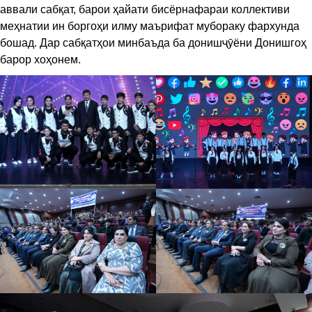
аввали сабқат, барои ҳайати бисёрнафараи коллективи
меҳнатии ин боргоҳи илму маърифат мубораку фархунда
бошад. Дар сабқатҳои минбаъда ба донишҷӯёни Донишгоҳ
барор хоҳонем.