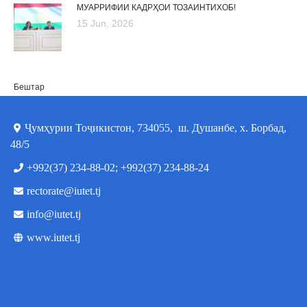
МУАРРИФИИ КАДРҲОИ ТОЗАИНТИХОБ!
15 Jun, 2026
Бештар
Ҷумҳурии Тоҷикистон, 734055, ш. Душанбе, х. Борбад,
48/5
+992(37) 234-88-02; +992(37) 234-88-24
rectorate@iutet.tj
info@iutet.tj
www.iutet.tj