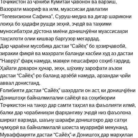
Тоҷикистон аз ҷониби Кумитаи ҷавонон ва варзиш,
Вазорати маориф ва илм, муассисаи давлатии
“Телевизиони Сафина”, Суруш-медиа ва дигар шарикони
лоиҳа бо ҳадафи рушди зеҳнӣ, эҷодӣ ва таҳкими
муносибатҳои дӯстона миёни донишҷӯёни муассисаҳои
таҳсилоти олии кишвар баргузор мегардад.
Дар ҷараёни мусобиқа дастаи “Сайёҳ” бо ҳозирҷавобӣ,
зиракии фикрӣ ва маҳорати баланди касбии худ аз дастаи
“Наврӯз” фарқ намуда, мавқеи пешсафиро соҳиб гардид.
Ҳайати доварон ҳунар, зеҳн, шӯхиву зарофати аъзои
дастаи “Сайёҳ”-ро баланд арзёбӣ намуда, арзандаи ҷойи
аввал донистанд.
Ғолибияти дастаи “Сайёҳ” шаҳодати он аст, ки донишҷӯёни
Донишгоҳи байналмилалии сайёҳӣ ва соҳибкории
Тоҷикистон на танҳо дар самти таҳсил ва фаъолияти илмӣ,
балки дар чорабиниҳои фарҳангиву эҷодӣ низ фаъолона
ширкат варзида, шаъну шарафи донишгоҳро дар сатҳи
ҷумҳурӣ ва байналмилалӣ шоиста муаррифӣ мекунанд.
Муваффақияти дастаи “Сайёҳ”-и Донишгоҳ дар марҳилаи