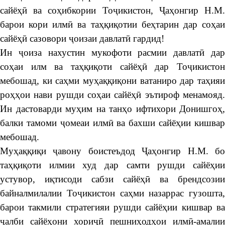
сайёҳӣ ва соҳибкории Тоҷикистон, Ҷаҳонгир Н.М.
барои кори илмӣ ва таҳқиқотии беҳтарин дар соҳаи
сайёҳӣ сазовори ҷоизаи давлатӣ гардид!
Ин ҷоиза нахустин мукофоти расмии давлатӣ дар
соҳаи илм ва таҳқиқоти сайёҳӣ дар Тоҷикистон
мебошад, ки саҳми муҳаққиқони ватаниро дар таҳияи
роҳҳои нави рушди соҳаи сайёҳӣ эътироф менамояд.
Ин дастоварди муҳим на танҳо ифтихори Донишгоҳ,
балки тамоми ҷомеаи илмӣ ва бахши сайёҳии кишвар
мебошад.
Муҳаққиқи ҷавону боистеъдод Ҷаҳонгир Н.М. бо
таҳқиқоти илмии худ дар самти рушди сайёҳии
устувор, иқтисоди сабзи сайёҳӣ ва брендсозии
байналмилалии Тоҷикистон саҳми назаррас гузошта,
барои такмили стратегияи рушди сайёҳии кишвар ва
ҷалби сайёҳони хориҷӣ пешниҳодҳои илмӣ-амалии