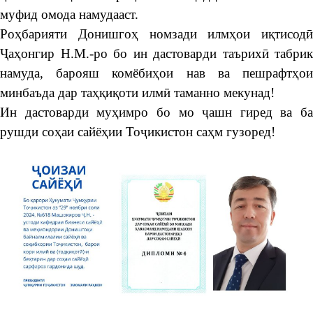
муфид омода намудааст.
Роҳбарияти Донишгоҳ номзади илмҳои иқтисодӣ
Ҷаҳонгир Н.М.-ро бо ин дастоварди таърихӣ табрик
намуда, барояш комёбиҳои нав ва пешрафтҳои
минбаъда дар таҳқиқоти илмӣ таманно мекунад!
Ин дастоварди муҳимро бо мо ҷашн гиред ва ба
рушди соҳаи сайёҳии Тоҷикистон саҳм гузоред!