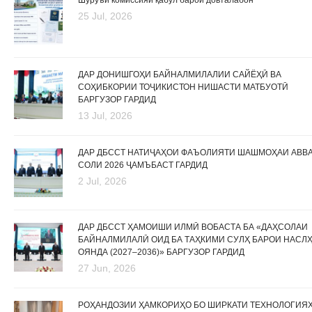
Шурӯъи комиссияи қабул барои довталабон
25 Jul, 2026
ДАР ДОНИШГОҲИ БАЙНАЛМИЛАЛИИ САЙЁҲӢ ВА
СОҲИБКОРИИ ТОҶИКИСТОН НИШАСТИ МАТБУОТӢ
БАРГУЗОР ГАРДИД
13 Jul, 2026
ДАР ДБССТ НАТИҶАҲОИ ФАЪОЛИЯТИ ШАШМОҲАИ АВВ
СОЛИ 2026 ҶАМЪБАСТ ГАРДИД
2 Jul, 2026
ДАР ДБССТ ҲАМОИШИ ИЛМӢ ВОБАСТА БА «ДАҲСОЛАИ
БАЙНАЛМИЛАЛӢ ОИД БА ТАҲКИМИ СУЛҲ БАРОИ НАСЛ
ОЯНДА (2027–2036)» БАРГУЗОР ГАРДИД
27 Jun, 2026
РОҲАНДОЗИИ ҲАМКОРИҲО БО ШИРКАТИ ТЕХНОЛОГИЯ