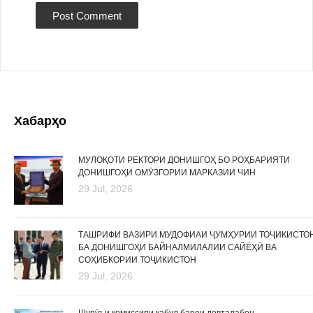
Хабарҳо
МУЛОҚОТИ РЕКТОРИ ДОНИШГОҲ БО РОҲБАРИЯТИ
ДОНИШГОҲИ ОМӮЗГОРИИ МАРКАЗИИ ЧИН
29 Jul, 2026
ТАШРИФИ ВАЗИРИ МУДОФИАИ ҶУМҲУРИИ ТОҶИКИСТО
БА ДОНИШГОҲИ БАЙНАЛМИЛАЛИИ САЙЁҲӢ ВА
СОҲИБКОРИИ ТОҶИКИСТОН
29 Jul, 2026