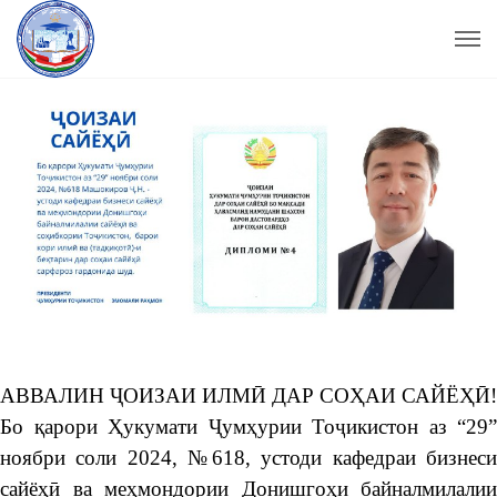
АВВАЛИН ҶОИЗАИ ИЛМӢ ДАР СОҲАИ САЙЁҲӢ!
Бо қарори Ҳукумати Ҷумҳурии Тоҷикистон аз “29”
ноябри соли 2024, №618, устоди кафедраи бизнеси
сайёҳӣ ва меҳмондории Донишгоҳи байналмилалии