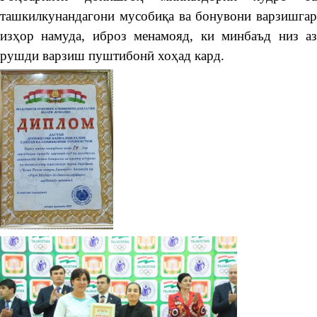
ташкилкунандагони мусобиқа ва бонувони варзишгар
изҳор намуда, иброз менамояд, ки минбаъд низ аз
рушди варзиш пуштибонӣ хоҳад кард.