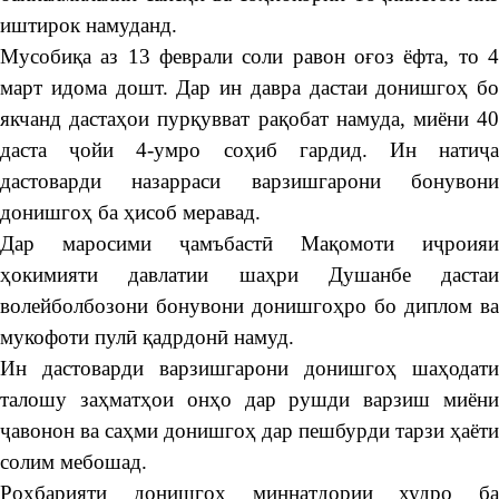
иштирок намуданд.
Мусобиқа аз 13 феврали соли равон оғоз ёфта, то 4
март идома дошт. Дар ин давра дастаи донишгоҳ бо
якчанд дастаҳои пурқувват рақобат намуда, миёни 40
даста ҷойи 4-умро соҳиб гардид. Ин натиҷа
дастоварди назарраси варзишгарони бонувони
донишгоҳ ба ҳисоб меравад.
Дар маросими ҷамъбастӣ Мақомоти иҷроияи
ҳокимияти давлатии шаҳри Душанбе дастаи
волейболбозони бонувони донишгоҳро бо диплом ва
мукофоти пулӣ қадрдонӣ намуд.
Ин дастоварди варзишгарони донишгоҳ шаҳодати
талошу заҳматҳои онҳо дар рушди варзиш миёни
ҷавонон ва саҳми донишгоҳ дар пешбурди тарзи ҳаёти
солим мебошад.
Роҳбарияти донишгоҳ миннатдории худро ба