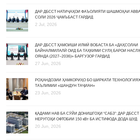
ДАР ДБССТ НАТИҶАҲОИ ФАЪОЛИЯТИ ШАШМОҲАИ АВВ
СОЛИ 2026 ҶАМЪБАСТ ГАРДИД
2 Jul, 2026
ДАР ДБССТ ҲАМОИШИ ИЛМӢ ВОБАСТА БА «ДАҲСОЛАИ
БАЙНАЛМИЛАЛӢ ОИД БА ТАҲКИМИ СУЛҲ БАРОИ НАСЛ
ОЯНДА (2027–2036)» БАРГУЗОР ГАРДИД
27 Jun, 2026
РОҲАНДОЗИИ ҲАМКОРИҲО БО ШИРКАТИ ТЕХНОЛОГИЯ
ТАЪЛИМИИ «ШАНДУН ТАҶИАН»
23 Jun, 2026
ҚАДАМИ НАВ БА СӮЙИ ДОНИШГОҲИ “САБЗ”: ДАР ДБССТ
НЕРУГОҲИ ОФТОБИИ 150 кВт БА ИСТИФОДА ДОДА ШУД
20 Jun, 2026