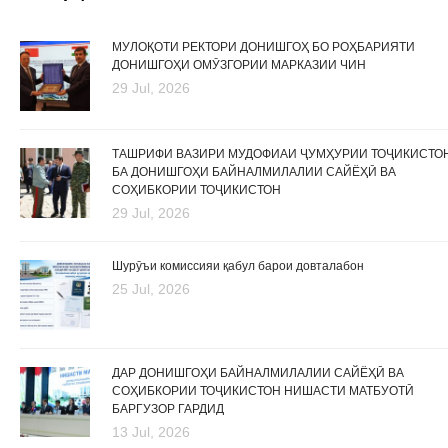
МУЛОҚОТИ РЕКТОРИ ДОНИШГОҲ БО РОҲБАРИЯТИ
ДОНИШГОҲИ ОМӮЗГОРИИ МАРКАЗИИ ЧИН
29 Jul, 2026
ТАШРИФИ ВАЗИРИ МУДОФИАИ ҶУМҲУРИИ ТОҶИКИСТО
БА ДОНИШГОҲИ БАЙНАЛМИЛАЛИИ САЙЁҲӢ ВА
СОҲИБКОРИИ ТОҶИКИСТОН
29 Jul, 2026
Шурӯъи комиссияи қабул барои довталабон
25 Jul, 2026
ДАР ДОНИШГОҲИ БАЙНАЛМИЛАЛИИ САЙЁҲӢ ВА
СОҲИБКОРИИ ТОҶИКИСТОН НИШАСТИ МАТБУОТӢ
БАРГУЗОР ГАРДИД
13 Jul, 2026