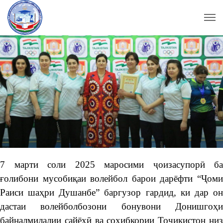
7 марти соли 2025 маросими ҷоизасупорӣ ба
ғолибони мусобиқаи волейбол барои дарёфти “Ҷоми
Раиси шаҳри Душанбе” баргузор гардид, ки дар он
дастаи волейболбозони бонувони Донишгоҳи
байналмилалии сайёҳӣ ва соҳибкории Тоҷикистон низ