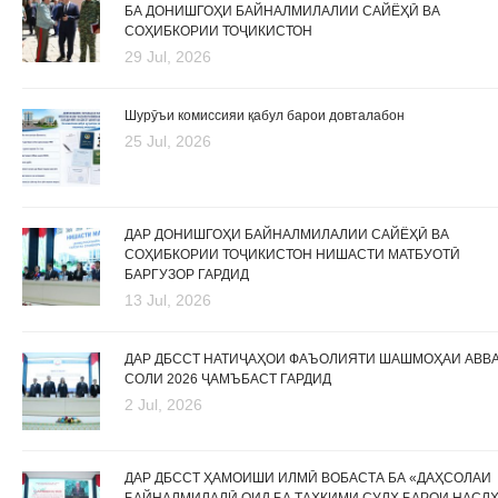
БА ДОНИШГОҲИ БАЙНАЛМИЛАЛИИ САЙЁҲӢ ВА
СОҲИБКОРИИ ТОҶИКИСТОН
29 Jul, 2026
Шурӯъи комиссияи қабул барои довталабон
25 Jul, 2026
ДАР ДОНИШГОҲИ БАЙНАЛМИЛАЛИИ САЙЁҲӢ ВА
СОҲИБКОРИИ ТОҶИКИСТОН НИШАСТИ МАТБУОТӢ
БАРГУЗОР ГАРДИД
13 Jul, 2026
ДАР ДБССТ НАТИҶАҲОИ ФАЪОЛИЯТИ ШАШМОҲАИ АВВ
СОЛИ 2026 ҶАМЪБАСТ ГАРДИД
2 Jul, 2026
ДАР ДБССТ ҲАМОИШИ ИЛМӢ ВОБАСТА БА «ДАҲСОЛАИ