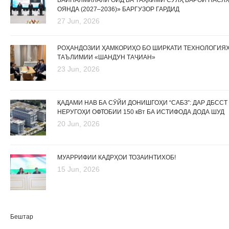
БАЙНАЛМИЛАЛӢ ОИД БА ТАҲКИМИ СУЛҲ БАРОИ НАСЛ
ОЯНДА (2027–2036)» БАРГУЗОР ГАРДИД
27 Jun, 2026
РОҲАНДОЗИИ ҲАМКОРИҲО БО ШИРКАТИ ТЕХНОЛОГИЯ
ТАЪЛИМИИ «ШАНДУН ТАҶИАН»
23 Jun, 2026
ҚАДАМИ НАВ БА СӮЙИ ДОНИШГОҲИ “САБЗ”: ДАР ДБССТ
НЕРУГОҲИ ОФТОБИИ 150 кВт БА ИСТИФОДА ДОДА ШУД
20 Jun, 2026
МУАРРИФИИ КАДРҲОИ ТОЗАИНТИХОБ!
15 Jun, 2026
Бештар