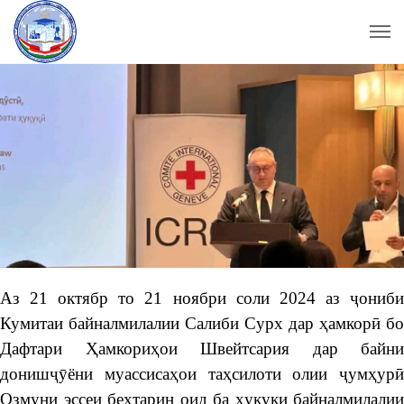
Аз 21 октябр то 21 ноябри соли 2024 аз ҷониби
Кумитаи байналмилалии Салиби Сурх дар ҳамкорӣ бо
Дафтари Ҳамкориҳои Швейтсария дар байни
донишҷӯёни муассисаҳои таҳсилоти олии ҷумҳурӣ
Озмуни эссеи беҳтарин оид ба ҳуқуқи байналмилалии