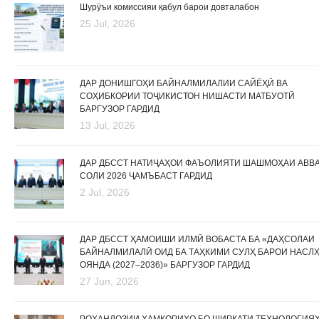
Шурӯъи комиссияи қабул барои довталабон
25 Jul, 2026
ДАР ДОНИШГОҲИ БАЙНАЛМИЛАЛИИ САЙЁҲӢ ВА
СОҲИБКОРИИ ТОҶИКИСТОН НИШАСТИ МАТБУОТӢ
БАРГУЗОР ГАРДИД
13 Jul, 2026
ДАР ДБССТ НАТИҶАҲОИ ФАЪОЛИЯТИ ШАШМОҲАИ АВВ
СОЛИ 2026 ҶАМЪБАСТ ГАРДИД
2 Jul, 2026
ДАР ДБССТ ҲАМОИШИ ИЛМӢ ВОБАСТА БА «ДАҲСОЛАИ
БАЙНАЛМИЛАЛӢ ОИД БА ТАҲКИМИ СУЛҲ БАРОИ НАСЛ
ОЯНДА (2027–2036)» БАРГУЗОР ГАРДИД
27 Jun, 2026