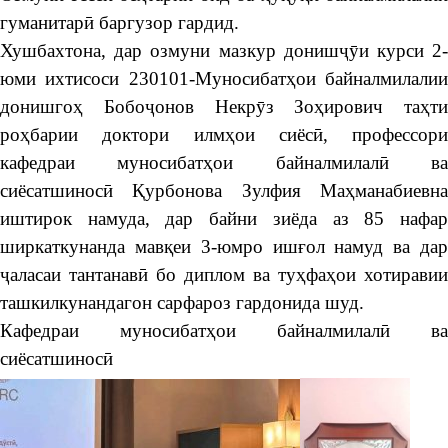
гуманитарӣ баргузор гардид.
Хушбахтона, дар озмуни мазкур донишҷӯи курси 2-
юми ихтисоси 230101-Муносибатҳои байналмилалии
донишгоҳ Бобоҷонов Некрӯз Зоҳирович таҳти
роҳбарии доктори илмҳои сиёсӣ, профессори
кафедраи муносибатҳои байналмилалӣ ва
сиёсатшиносӣ Қурбонова Зулфия Маҳманабиевна
иштирок намуда, дар байни зиёда аз 85 нафар
ширкаткунанда мавқеи 3-юмро ишғол намуд ва дар
ҷаласаи тантанавӣ бо диплом ва туҳфаҳои хотиравии
ташкилкунандагон сарфароз гардонида шуд.
Кафедраи муносибатҳои байналмилалӣ ва
сиёсатшиносӣ