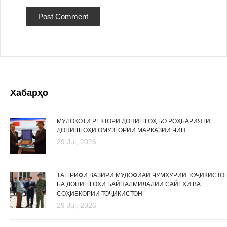
Хабарҳо
МУЛОҚОТИ РЕКТОРИ ДОНИШГОҲ БО РОҲБАРИЯТИ
ДОНИШГОҲИ ОМӮЗГОРИИ МАРКАЗИИ ЧИН
29 Jul, 2026
ТАШРИФИ ВАЗИРИ МУДОФИАИ ҶУМҲУРИИ ТОҶИКИСТО
БА ДОНИШГОҲИ БАЙНАЛМИЛАЛИИ САЙЁҲӢ ВА
СОҲИБКОРИИ ТОҶИКИСТОН
29 Jul, 2026