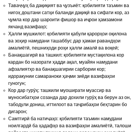
Таваҷҷуҳ ба дақиқият ва ҷузъиёт: қобилияти таъмин ва
нигоҳ доштани сатҳи баланди дақиқӣ ва сифати кор, аз
ҷумла кор дар шароити фишор ва иҷрои ҳамзамони
якчанд вазифаҳо;
Ҳалли мушкилот: қобилияти қабули қарорҳои оқилона
ва зоҳир намудани ташаббус дар ҳамаи равандҳои
амалиётӣ, пешниҳоди роҳи ҳалли амалӣ ва воқеӣ;
Банақшагирӣ ва ташкил: қобилияти мустақилона кор
кардан бо назорати ҳадди ақал, муайян намудани
афзалиятҳо ва банақшагирии сарбории кор;
идоракунии самараноки ҳаҷми зиёди вазифаҳои
гуногун;
Кор дар гурӯҳ: ташкили муоширати муассир ва
муносибатҳои созанда дар дохили гурӯҳ ва берун аз он,
табодули дониш, иттилоот ва таҷрибаҳои беҳтарин бо
дигарон;
Самтгирӣ ба натиҷаҳо: қобилияти таъмин намудани
ноилгардӣ ба ҳадафҳо ва вазифаҳои амалиётӣ, талоши