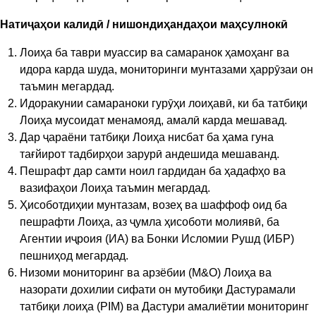
Натиҷаҳои калидӣ / нишондиҳандаҳои
маҳсулнокӣ
Лоиҳа ба таври муассир ва самаранок ҳамоҳанг ва
идора карда шуда, мониторинги мунтазами ҳаррӯзаи он
таъмин мегардад.
Идоракунии самараноки гурӯҳи лоиҳавӣ, ки ба татбиқи
Лоиҳа мусоидат менамояд, амалӣ карда мешавад.
Дар ҷараёни татбиқи Лоиҳа нисбат ба ҳама гуна
тағйирот тадбирҳои зарурӣ андешида мешаванд.
Пешрафт дар самти ноил гардидан ба ҳадафҳо ва
вазифаҳои Лоиҳа таъмин мегардад.
Ҳисоботдиҳии мунтазам, возеҳ ва шаффоф оид ба
пешрафти Лоиҳа, аз ҷумла ҳисоботи молиявӣ, ба
Агентии иҷроия (ИА) ва Бонки Исломии Рушд (ИБР)
пешниҳод мегардад.
Низоми мониторинг ва арзёбии (М&O) Лоиҳа ва
назорати дохилии сифати он мутобиқи Дастурамали
татбиқи лоиҳа (PIM) ва Дастури амалиётии мониторинг