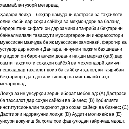
ҳаммаблағгузорӣ мегардад.
Ҳадафи лоиҳа – беҳтар намудани дастрасӣ ба таҳсилоти
олии касбӣ дар соҳаи сайёҳӣ ва меҳмондорӣ ва баланд
бардоштани сифати он дар заминаи таҷрибаи беҳтарини
байналмилалӣ тавассути муосиргардонии инфрасохтори
муассисаи мавҷуда ба як муассисаи замонавӣ, фарогир ва
устувор дар ноҳияи Дангара, инчунин таҳким бахшидани
иқтидори он барои анҷом додани нақши марказ (ҳаб) дар
самти таҳсилоти соҳаҳои сайёҳӣ ва меҳмондорӣ ҳамчун
пешсад дар таҳсилот доир ба сайёҳии ҳалол, ки таҷрибаи
беҳтаринро дар дохили кишвар ва минтақавӣ паҳн
мегардонад.
Лоиҳа аз ин унсурҳои зерин иборат мебошад: (A) Дастрасӣ
ба таҳсилот дар соҳаи сайёҳӣ ва бизнес; (B) Қобилияти
институтсионалии таҳсилот дар соҳаи сайёҳӣ ва бизнес; (C)
Дастгирии идоракунии лоиҳа; (D) Аудити молиявӣ; ва (E)
унсури вокуниш ба ҳолатҳои фавқулодаи ғайричашмдошт.