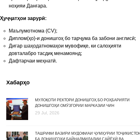
ноҳияи Данғара.
Ҳуҷҷатҳои
зарурӣ
:
Маълумотнома (CV);
Диплом(ҳо)-и донишгоҳ бо тарҷума ба забони англисӣ;
Дигар шаҳодатномаҳои мувофиқе, ки салоҳияти
довталабро тасдиқ менамоянд;
Дафтарчаи меҳнатӣ.
Хабарҳо
МУЛОҚОТИ РЕКТОРИ ДОНИШГОҲ БО РОҲБАРИЯТИ
ДОНИШГОҲИ ОМӮЗГОРИИ МАРКАЗИИ ЧИН
29 Jul, 2026
ТАШРИФИ ВАЗИРИ МУДОФИАИ ҶУМҲУРИИ ТОҶИКИСТО
БА ДОНИШГОҲИ БАЙНАЛМИЛАЛИИ САЙЁҲӢ ВА