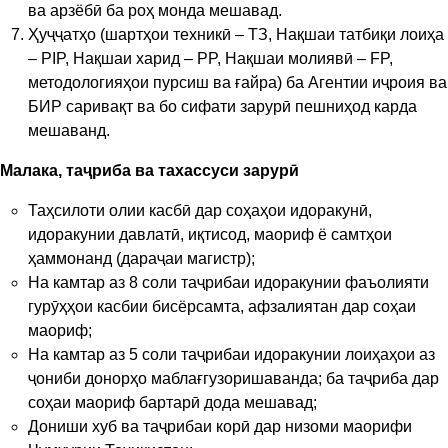
ва арзёбӣ ба роҳ монда мешавад.
Ҳуҷҷатҳо (шартҳои техникӣ – ТЗ, Нақшаи татбиқи лоиҳа
– PIP, Нақшаи харид – PP, Нақшаи молиявӣ – FP,
методологияҳои пурсиш ва ғайра) ба Агентии иҷроия ва
БИР саривақт ва бо сифати зарурӣ пешниҳод карда
мешаванд.
Малака, таҷриба ва тахассуси зарурӣ
Таҳсилоти олии касбӣ дар соҳаҳои идоракунӣ,
идоракунии давлатӣ, иқтисод, маориф ё самтҳои
ҳаммонанд (дараҷаи магистр);
На камтар аз 8 соли таҷрибаи идоракунии фаъолияти
гурӯҳҳои касбии бисёрсамта, афзалиятан дар соҳаи
маориф;
На камтар аз 5 соли таҷрибаи идоракунии лоиҳаҳои аз
ҷониби донорҳо маблағгузоришаванда; ба таҷриба дар
соҳаи маориф бартарӣ дода мешавад;
Дониши хуб ва таҷрибаи корӣ дар низоми маорифи