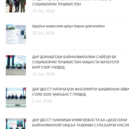
СОҲИБКОРИИ ТОҶИКИСТОН
29 Jul, 2026
Шурӯъи комиссияи қабул барои довталабон
25 Jul, 2026
ДАР ДОНИШГОҲИ БАЙНАЛМИЛАЛИИ САЙЁҲӢ ВА
СОҲИБКОРИИ ТОҶИКИСТОН НИШАСТИ МАТБУОТӢ
БАРГУЗОР ГАРДИД
13 Jul, 2026
ДАР ДБССТ НАТИҶАҲОИ ФАЪОЛИЯТИ ШАШМОҲАИ АВВ
СОЛИ 2026 ҶАМЪБАСТ ГАРДИД
2 Jul, 2026
ДАР ДБССТ ҲАМОИШИ ИЛМӢ ВОБАСТА БА «ДАҲСОЛАИ
БАЙНАЛМИЛАЛӢ ОИД БА ТАҲКИМИ СУЛҲ БАРОИ НАСЛ