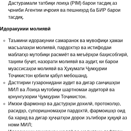
Дастурамали татбиқи лоиҳа (PIM) барои тасдиқ аз
ҷониби Агентии иҷроия ва пешниҳод ба БИР барои
тасдиқ.
Идоракуиии молиявӣ
Таъмини идоракунии самаранок ва мувофиқи ҳамаи
масъалаҳои молиявӣ, пардохтҳо ва истифодаи
маблағҳо мутобиқи расмиёт ва меъёрҳои баҳисобгирӣ,
таҳияи буҷет, назорати молиявӣ ва аудит, ки барои
муассисаҳои молиявӣ ва Ҳукумати Ҷумҳурии
Тоҷикистон қобили қабул мебошанд.
Дастгирии гузаронидани аудит ва дигар санҷишҳои
МИЛ ва Лоиҳа мутобиқи шартномаи аудиторӣ ва
қонунгузории Ҷумҳурии Тоҷикистон.
Имзои фармонҳо ва дастурҳои дохилӣ, протоколҳо,
расидҳо, супоришномаҳои пардохтӣ, фармоишҳо оид
ба харид ва дигар ҳуҷҷатҳои дорои эътибори ҳуқуқӣ аз
номи МИЛ;