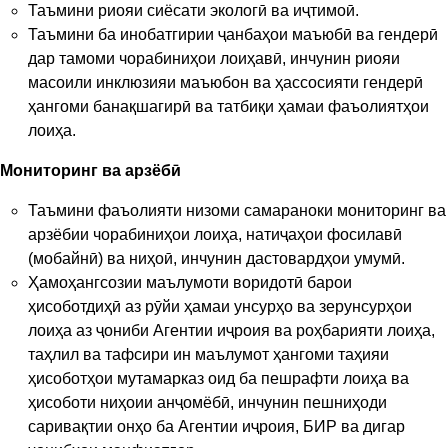
Таъмини риояи сиёсати экологӣ ва иҷтимоӣ.
Таъмини ба инобатгирии ҷанбаҳои маъюбӣ ва гендерӣ
дар тамоми чорабиниҳои лоиҳавӣ, инчунин риояи
масоили инклюзияи маъюбон ва ҳассосияти гендерӣ
ҳангоми банақшагирӣ ва татбиқи ҳамаи фаъолиятҳои
лоиҳа.
Мониторинг ва арзёбӣ
Таъмини фаъолияти низоми самараноки мониторинг ва
арзёбии чорабиниҳои лоиҳа, натиҷаҳои фосилавӣ
(мобайнӣ) ва ниҳоӣ, инчунин дастовардҳои умумӣ.
Ҳамоҳангсозии маълумоти воридотӣ барои
ҳисоботдиҳӣ аз рӯйи ҳамаи унсурҳо ва зерунсурҳои
лоиҳа аз ҷониби Агентии иҷроия ва роҳбарияти лоиҳа,
таҳлил ва тафсири ин маълумот ҳангоми таҳияи
ҳисоботҳои мутамарказ оид ба пешрафти лоиҳа ва
ҳисоботи ниҳоии анҷомёбӣ, инчунин пешниҳоди
саривақтии онҳо ба Агентии иҷроия, БИР ва дигар