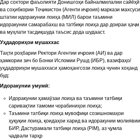
Дар сохтори фаъолияти Донишгоҳи байналмилалии сайёҳӣ
ва соҳибкории Тоҷикистон (Агенти иҷроия) маркази махсуси
штатии идоракунии лоиҳа (МИЛ) барои таъмини
идоракунии самарабахш ва татбиқи лоиҳа дар доираи ҳаҷм
ва муҳлати тасдиқшуда таъсис дода шудааст.
Уҳдадориҳои мушаххас
Таҳти роҳбарии Ректори Агентии иҷроия (АИ) ва дар
ҳамкории зич бо Бонки Исломии Рушд (ИБР), вазифаҳо/
уҳдадориҳои мушаххаси ҳамоҳангсози лоиҳа чунин хоҳанд
буд:
Идоракунии умумӣ
:
Идоракунии ҳамаӯзаи лоиҳа ва таъмини татбиқи
саривақтии тамоми чорабиниҳои лоиҳа;
Таъмини татбиқи лоиҳа мувофиқи созишномаҳои
ҳуқуқии лоиҳа, қоидаҳои харид ва идоракунии молиявии
БИР, Дастурамали татбиқи лоиҳа (PIM), аз ҷумла
ҷадвали тарҳр