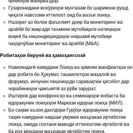
ҷонибҳои манфиатдор.
Гузаронидани вохӯриҳои мунтазам бо шарикони рушд
ҷиҳати навсозии иттилоот оид ба вазъи лоиҳа.
Назорат аз болои фаъолият доир ба мониторинг ва
арзёбӣ бо мақсади таъмини мутобиқати натиҷаҳои
воқеӣ ба нишондиҳандаҳои нақшавӣ мутобиқи
чаҳорчӯбаи мониторинг ва арзёбӣ (М&A).
Робитаҳои берунӣ ва ҳамоҳангсозӣ
Намояндагӣ намудани Лоиҳа ва ҳимояи манфиатҳои он
дар робита бо Ҳукумат, ташкилотҳои маҳаллӣ ва
форумҳо, инчунин пешниҳоди саривақтии ҳисобот дар
чорабиниҳои ҷамъиятӣ аз рӯйи зарурат.
Иштирок дар конфронсҳо ва семинарҳои вобаста ба
идоракунии лоиҳаҳои Маркази идораи лоиҳа (МИЛ).
Бо саҳми аъзои дахлдори Гурӯҳи идоракунии лоиҳа
таҳия намудани нақшаи умумии маъракаи иртиботии
лоиҳа, омода сохтани маводи иттилоотию иртиботӣ ва
ба роҳ мондани маъракаи иртиботии лоиҳа.