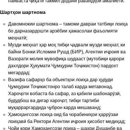
пайваста ҷиҳати такмил додани равандҳои амалиётӣ.
Шартҳои шартнома
Давомнокии шартнома – тамоми давраи татбиқи лоиҳа
бо дарназардошти арзёбии ҳамасолаи фаъолияти
меҳнатӣ;
Музди меҳнат ҳар моҳ тибқи ҷадвали музди меҳнат, ки
байни Бонки Исломии Рушд (БИР), Агентии иҷроия ва
Вазорати молия мувофиқа шудааст (мутобиқи қарори
дахлдори Ҳукумати Ҷумҳурии Тоҷикистон) пардохт
мегардад;
Вазифа сафарҳо ба объектҳои лоиҳа дар ҳудуди
Ҷумҳурии Тоҷикистонро талаб карда метавонад.
Хароҷоти вобаста ба сафар, аз қабили шабонарӯзӣ,
будудбош ва дигар хароҷот, тибқи тартиби
муқарраргардида ҷуброн карда мешаванд;
Ҳамоҳангсози лоиҳа оид ба чорабиниҳои ҳаррӯзаи
лоиҳавӣ ба Ректори Агентии иҷроия ҳисобот медиҳад;
Ҷойи кори Ҳамоҳангсози лоиҳа – шаҳри Душанбе ва