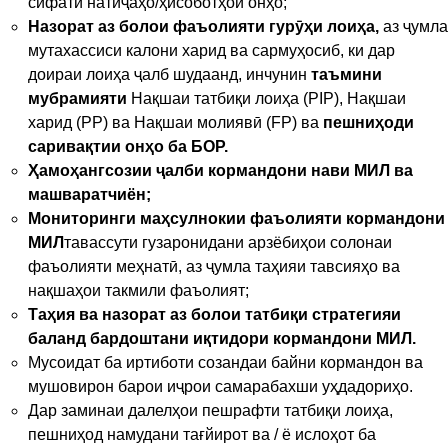
сифати натиҷаҳо/ҳисоботҳои онҳо;
Назорат аз болои фаъолияти гурӯҳи лоиҳа
,
аз ҷумла
мутахассиси калони харид ва сармуҳосиб, ки дар
доираи лоиҳа ҷалб шудаанд, инчунин
таъмини
мубрамияти
Нақшаи татбиқи лоиҳа (PIP), Нақшаи
харид (PP) ва Нақшаи молиявӣ (FP) ва
пешниҳоди
саривақтии онҳо ба БОР
.
Ҳамоҳангсозии ҷалби кормандони нави МИЛ ва
машваратчиён
;
Мониторинги маҳсулнокии фаъолияти кормандони
МИЛ
тавассути гузаронидани арзёбиҳои солонаи
фаъолияти меҳнатӣ, аз ҷумла таҳияи тавсияҳо ва
нақшаҳои такмили фаъолият;
Таҳия ва назорат аз болои татбиқи стратегияи
баланд бардоштани иқтидори кормандони МИЛ
.
Мусоидат ба иртиботи созандаи байни кормандон ва
мушовирон барои иҷрои самарабахши уҳдадориҳо.
Дар заминаи далелҳои пешрафти татбиқи лоиҳа,
пешниҳод намудани тағйирот ва / ё ислоҳот ба