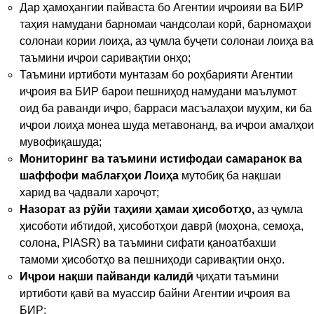
Дар ҳамоҳангии пайваста бо Агентии иҷроияи ва БИР
таҳия намудани барномаи чандсолаи корӣ, барномаҳои
солонаи кории лоиҳа, аз ҷумла буҷети солонаи лоиҳа ва
таъмини иҷрои саривақтии онҳо;
Таъмини иртиботи мунтазам бо роҳбарияти Агентии
иҷроия ва БИР барои пешниҳод намудани маълумот
оид ба раванди иҷро, барраси масъалаҳои муҳим, ки ба
иҷрои лоиҳа монеа шуда метавонанд, ва иҷрои амалҳои
мувофиқашуда;
Мониторинг ва таъмини истифодаи самаранок ва
шаффофи маблағҳои Лоиҳа
мутобиқ ба нақшаи
харид ва ҷадвали хароҷот;
Назорат аз рӯйи таҳияи ҳамаи ҳисоботҳо
,
аз ҷумла
ҳисоботи ибтидоӣ, ҳисоботҳои даврӣ (моҳона, семоҳа,
солона, PIASR) ва таъмини сифати қаноатбахши
тамоми ҳисоботҳо ва пешниҳоди саривақтии онҳо.
Иҷрои нақши пайванди калидӣ
ҷиҳати таъмини
иртиботи қавӣ ва муассир байни Агентии иҷроия ва
БИР;