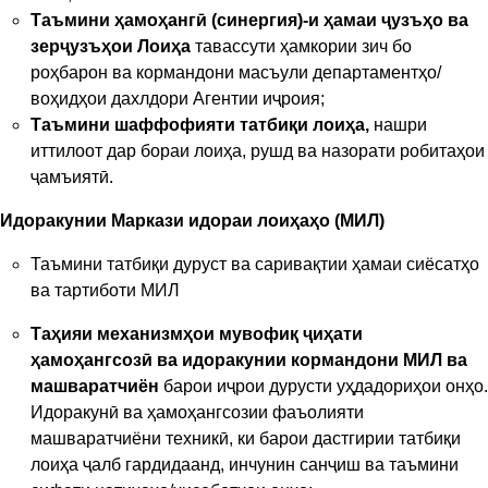
Таъмини ҳамоҳангӣ (синергия)-и ҳамаи ҷузъҳо ва
зерҷузъҳои Лоиҳа
тавассути ҳамкории зич бо
роҳбарон ва кормандони масъули департаментҳо/
воҳидҳои дахлдори Агентии иҷроия;
Таъмини шаффофияти татбиқи лоиҳа
,
нашри
иттилоот дар бораи лоиҳа, рушд ва назорати робитаҳои
ҷамъиятӣ.
Идоракунии Маркази идораи лоиҳаҳо (МИЛ)
Таъмини татбиқи дуруст ва саривақтии ҳамаи сиёсатҳо
ва тартиботи МИЛ
Таҳияи механизмҳои мувофиқ ҷиҳати
ҳамоҳангсозӣ ва идоракунии кормандони МИЛ ва
машваратчиён
барои иҷрои дурусти уҳдадориҳои онҳо.
Идоракунӣ ва ҳамоҳангсозии фаъолияти
машваратчиёни техникӣ, ки барои дастгирии татбиқи
лоиҳа ҷалб гардидаанд, инчунин санҷиш ва таъмини