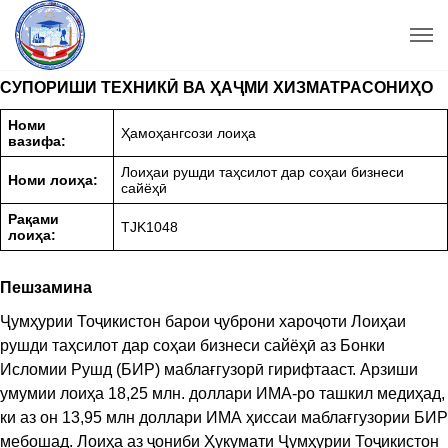
СУПОРИШИ ТЕХНИКӢ ВА ҲАҶМИ ХИЗМАТРАСОНИҲО
Номи
Ҳамоҳангсози лоиҳа
вазифа:
Лоиҳаи рушди таҳсилот дар соҳаи бизнеси
Номи лоиҳа:
сайёҳӣ
Рақами
TJK1048
лоиҳа:
Пешзамина
Ҷумҳурии Тоҷикистон барои ҷуброни хароҷоти Лоиҳаи
рушди таҳсилот дар соҳаи бизнеси сайёҳӣ аз Бонки
Исломии Рушд (БИР) маблағгузорӣ гирифтааст. Арзиши
умумии лоиҳа 18,25 млн. доллари ИМА-ро ташкил медиҳад,
ки аз он 13,95 млн доллари ИМА ҳиссаи маблағгузории БИР
мебошад. Лоиҳа аз ҷониби Ҳукумати Ҷумҳурии Тоҷикистон