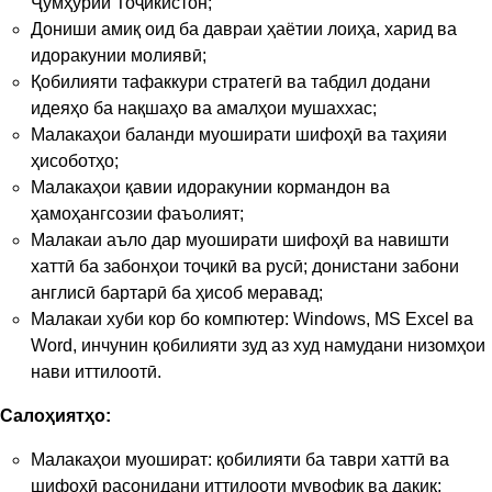
Ҷумҳурии Тоҷикистон;
Дониши амиқ оид ба давраи ҳаётии лоиҳа, харид ва
идоракунии молиявӣ;
Қобилияти тафаккури стратегӣ ва табдил додани
идеяҳо ба нақшаҳо ва амалҳои мушаххас;
Малакаҳои баланди муоширати шифоҳӣ ва таҳияи
ҳисоботҳо;
Малакаҳои қавии идоракунии кормандон ва
ҳамоҳангсозии фаъолият;
Малакаи аъло дар муоширати шифоҳӣ ва навишти
хаттӣ ба забонҳои тоҷикӣ ва русӣ; донистани забони
англисӣ бартарӣ ба ҳисоб меравад;
Малакаи хуби кор бо компютер: Windows, MS Excel ва
Word, инчунин қобилияти зуд аз худ намудани низомҳои
нави иттилоотӣ.
Салоҳиятҳо:
Малакаҳои муошират: қобилияти ба таври хаттӣ ва
шифоҳӣ расонидани иттилооти мувофиқ ва дақиқ;