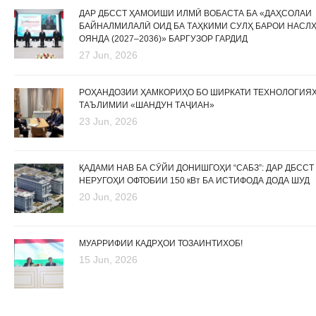
ДАР ДБССТ ҲАМОИШИ ИЛМӢ ВОБАСТА БА «ДАҲСОЛАИ
БАЙНАЛМИЛАЛӢ ОИД БА ТАҲКИМИ СУЛҲ БАРОИ НАСЛ
ОЯНДА (2027–2036)» БАРГУЗОР ГАРДИД
27 Jun, 2026
РОҲАНДОЗИИ ҲАМКОРИҲО БО ШИРКАТИ ТЕХНОЛОГИЯ
ТАЪЛИМИИ «ШАНДУН ТАҶИАН»
23 Jun, 2026
ҚАДАМИ НАВ БА СӮЙИ ДОНИШГОҲИ “САБЗ”: ДАР ДБССТ
НЕРУГОҲИ ОФТОБИИ 150 кВт БА ИСТИФОДА ДОДА ШУД
20 Jun, 2026
МУАРРИФИИ КАДРҲОИ ТОЗАИНТИХОБ!
15 Jun, 2026