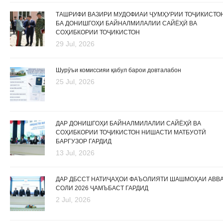
ТАШРИФИ ВАЗИРИ МУДОФИАИ ҶУМҲУРИИ ТОҶИКИСТО
БА ДОНИШГОҲИ БАЙНАЛМИЛАЛИИ САЙЁҲӢ ВА
СОҲИБКОРИИ ТОҶИКИСТОН
29 Jul, 2026
Шурӯъи комиссияи қабул барои довталабон
25 Jul, 2026
ДАР ДОНИШГОҲИ БАЙНАЛМИЛАЛИИ САЙЁҲӢ ВА
СОҲИБКОРИИ ТОҶИКИСТОН НИШАСТИ МАТБУОТӢ
БАРГУЗОР ГАРДИД
13 Jul, 2026
ДАР ДБССТ НАТИҶАҲОИ ФАЪОЛИЯТИ ШАШМОҲАИ АВВ
СОЛИ 2026 ҶАМЪБАСТ ГАРДИД
2 Jul, 2026