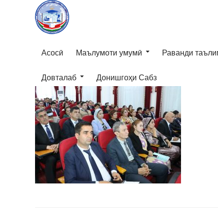
Асосӣ
Маълумоти умумӣ
Раванди таъли
Довталаб
Донишгоҳи Сабз