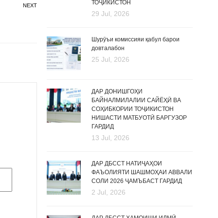
ТОҶИКИСТОН
NEXT
29 Jul, 2026
Шурӯъи комиссияи қабул барои
довталабон
25 Jul, 2026
ДАР ДОНИШГОҲИ
БАЙНАЛМИЛАЛИИ САЙЁҲӢ ВА
СОҲИБКОРИИ ТОҶИКИСТОН
НИШАСТИ МАТБУОТӢ БАРГУЗОР
ГАРДИД
13 Jul, 2026
ДАР ДБССТ НАТИҶАҲОИ
ФАЪОЛИЯТИ ШАШМОҲАИ АВВАЛИ
СОЛИ 2026 ҶАМЪБАСТ ГАРДИД
2 Jul, 2026