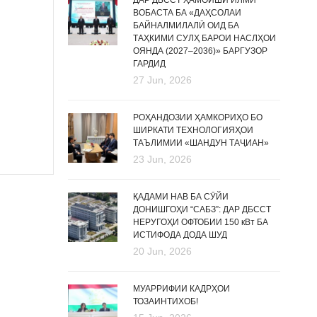
ДАР ДБССТ ҲАМОИШИ ИЛМӢ
ВОБАСТА БА «ДАҲСОЛАИ
БАЙНАЛМИЛАЛӢ ОИД БА
ТАҲКИМИ СУЛҲ БАРОИ НАСЛҲОИ
ОЯНДА (2027–2036)» БАРГУЗОР
ГАРДИД
27 Jun, 2026
РОҲАНДОЗИИ ҲАМКОРИҲО БО
ШИРКАТИ ТЕХНОЛОГИЯҲОИ
ТАЪЛИМИИ «ШАНДУН ТАҶИАН»
23 Jun, 2026
ҚАДАМИ НАВ БА СӮЙИ
ДОНИШГОҲИ “САБЗ”: ДАР ДБССТ
НЕРУГОҲИ ОФТОБИИ 150 кВт БА
ИСТИФОДА ДОДА ШУД
20 Jun, 2026
МУАРРИФИИ КАДРҲОИ
ТОЗАИНТИХОБ!