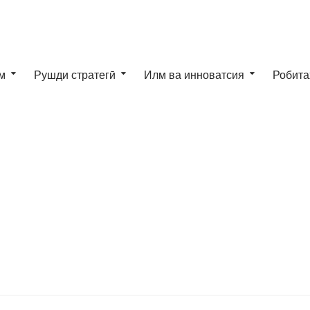
м
Рушди стратегӣ
Илм ва инноватсия
Робита