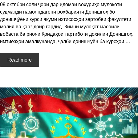
09 октябри соли ҷорӣ дар идомаи вохӯриҳо мулоқоти
судманди намояндагони роҳбарияти Донишгоҳ бо
донишҷӯёни курси якуми ихтисосҳои зертобеи факултети
молия ва қарз доир гардид. Зимни мулоқот масоили
вобаста ба риояи Қоидаҳои тартиботи дохилии Донишгоҳ,
имтиёзҳои амалкунанда, ҷалби донишҷӯён ба курсҳои
…
Read more