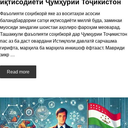
иқтисодиёти Ҷумҳурии Тоҷикистон
Фаъолияти соҳибкорӣ яке аз воситаҳои асосии
баландбардории сатҳи иқтисодиёти миллӣ буда, заминаи
муосиди зиндагии шоистаи аҳолиро фароҳам меоварад.
Ташаккули фаъолияти соҳибкорӣ дар Ҷумҳурии Тоҷикистон
пас аз ба даст овардани Истиқлоли давлатӣ сарчашма
гирифта, марҳила ба марҳила инкишоф ёфтааст. Мавриди
зикр
…
Read more