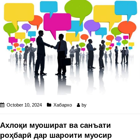
October 10, 2024
Хабархо
by
Ахлоқи муошират ва санъати
роҳбарӣ дар шароити муосир