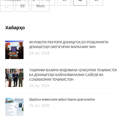
Posts
…
53
Next
navigation
Хабарҳо
МУЛОҚОТИ РЕКТОРИ ДОНИШГОҲ БО РОҲБАРИЯТИ
ДОНИШГОҲИ ОМӮЗГОРИИ МАРКАЗИИ ЧИН
29 Jul, 2026
ТАШРИФИ ВАЗИРИ МУДОФИАИ ҶУМҲУРИИ ТОҶИКИСТО
БА ДОНИШГОҲИ БАЙНАЛМИЛАЛИИ САЙЁҲӢ ВА
СОҲИБКОРИИ ТОҶИКИСТОН
29 Jul, 2026
Шурӯъи комиссияи қабул барои довталабон
25 Jul, 2026