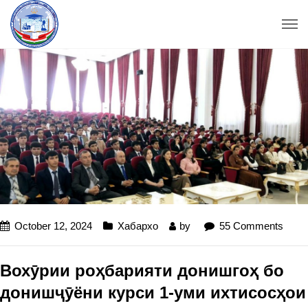
October 12, 2024
Хабархо
by
55 Comments
Вохӯрии роҳбарияти донишгоҳ бо
донишҷӯёни курси 1-уми ихтисосҳои