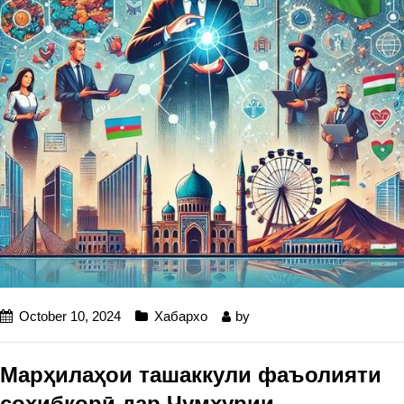
October 10, 2024
Хабархо
by
Марҳилаҳои ташаккули фаъолияти
соҳибкорӣ дар Ҷумҳурии