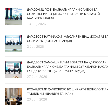
ДАР ДОНИШГОҲИ БАЙНАЛМИЛАЛИИ САЙЁҲӢ ВА
СОҲИБКОРИИ ТОҶИКИСТОН НИШАСТИ МАТБУОТӢ
БАРГУЗОР ГАРДИД
13 Jul, 2026
ДАР ДБССТ НАТИҶАҲОИ ФАЪОЛИЯТИ ШАШМОҲАИ АВВ
СОЛИ 2026 ҶАМЪБАСТ ГАРДИД
2 Jul, 2026
ДАР ДБССТ ҲАМОИШИ ИЛМӢ ВОБАСТА БА «ДАҲСОЛАИ
БАЙНАЛМИЛАЛӢ ОИД БА ТАҲКИМИ СУЛҲ БАРОИ НАСЛ
ОЯНДА (2027–2036)» БАРГУЗОР ГАРДИД
27 Jun, 2026
РОҲАНДОЗИИ ҲАМКОРИҲО БО ШИРКАТИ ТЕХНОЛОГИЯ
ТАЪЛИМИИ «ШАНДУН ТАҶИАН»
23 Jun, 2026