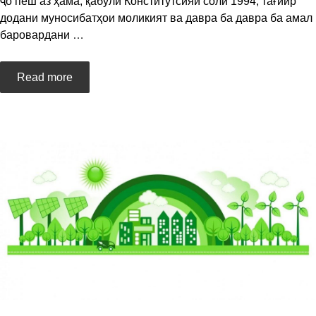
ҷо пеш аз ҳама, қабули Конститутсияи соли 1994, тағйир
додани муносибатҳои моликият ва давра ба давра ба амал
баровардани
…
Read more