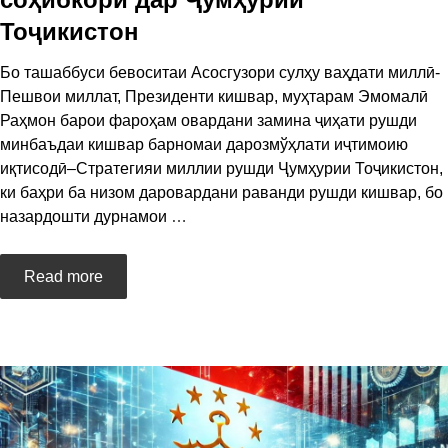
Тоҷикистон
Бо ташаббуси бевоситаи Асосгузори сулҳу ваҳдати миллӣ-
Пешвои миллат, Президенти кишвар, муҳтарам Эмомалӣ
Раҳмон барои фароҳам овардани замина ҷиҳати рушди
минбаъдаи кишвар барномаи дарозмўҳлати иҷтимоию
иқтисодӣ–Стратегияи миллии рушди Ҷумҳурии Тоҷикистон,
ки баҳри ба низом даровардани раванди рушди кишвар, бо
назардошти дурнамои
…
Read more