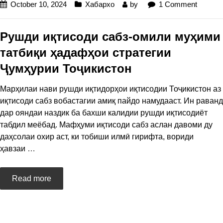
October 10, 2024
Хабархо
by
1 Comment
Рушди иқтисоди сабз-омили муҳими
татбиқи ҳадафҳои стратегии
Ҷумҳурии Тоҷикистон
Марҳилаи нави рушди иқтидорҳои иқтисодии Тоҷикистон аз
иқтисоди сабз вобастагии амиқ пайдо намудааст. Ин раванд
дар ояндаи наздик ба бахши калидии рушди иқтисодиёт
табдил меёбад. Мафҳуми иқтисоди сабз аслан давоми ду
даҳсолаи охир аст, ки тобиши илмӣ гирифта, вориди
ҳавзаи
…
Read more