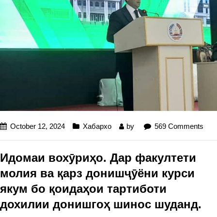
October 12, 2024
Хабархо
by
569 Comments
Идомаи вохӯриҳо. Дар факултети
молия ва қарз донишҷӯёни курси
якум бо қоидаҳои тартиботи
дохилии донишгоҳ шинос шуданд.