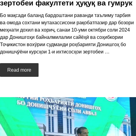
зертобеи факултети ҳуқуқ ва гумрук
Бо мақсади баланд бардоштани раванди таълиму тарбия
ва омода сохтани мутахассисони рақобатпазир дар бозори
меҳнати дохил ва хориҷ, санаи 10-уми октябри соли 2024
дар Донишгоҳи байналмилалии сайёҳӣ ва соҳибкории
Тоҷикистон вохӯрии судманди роҳбарияти Донишгоҳ бо
донишҷӯёни курсҳои 1-и ихтисосҳои зертобеи
…
Read more