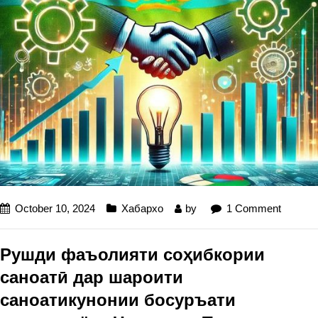
October 10, 2024
Хабархо
by
1 Comment
Рушди фаъолияти соҳибкории
саноатӣ дар шароити
саноатикунонии босуръати