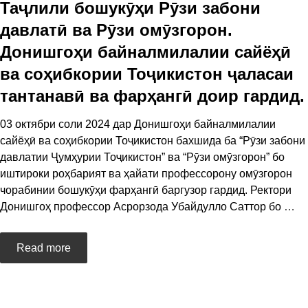
Таҷлили бошукӯҳи Рӯзи забони
давлатӣ ва Рӯзи омӯзгорон.
Донишгоҳи байналмилалии сайёҳӣ
ва соҳибкории Тоҷикистон ҷаласаи
тантанавӣ ва фарҳангӣ доир гардид.
03 октябри соли 2024 дар Донишгоҳи байналмилалии
сайёҳӣ ва соҳибкории Тоҷикистон бахшида ба “Рӯзи забони
давлатии Ҷумҳурии Тоҷикистон” ва “Рӯзи омӯзгорон” бо
иштироки роҳбарият ва ҳайати профессорону омӯзгорон
чорабинии бошукӯҳи фарҳангӣ баргузор гардид. Ректори
Донишгоҳ профессор Асрорзода Убайдулло Саттор бо
…
Read more