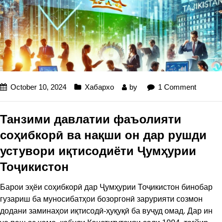
October 10, 2024
Хабархо
by
1 Comment
Танзими давлатии фаъолияти
соҳибкорӣ ва нақши он дар рушди
устувори иқтисодиёти Ҷумҳурии
Тоҷикистон
Барои эҳёи соҳибкорӣ дар Ҷумҳурии Тоҷикистон бинобар
гузариш ба муносибатҳои бозоргонӣ зарурияти созмон
додани заминаҳои иқтисодӣ-ҳуқуқӣ ба вуҷуд омад. Дар ин