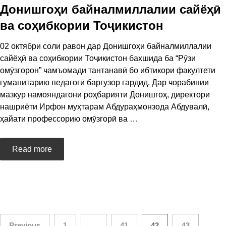
Донишгоҳи байналмиллалии сайёҳӣ
ва соҳибкории Тоҷикистон
02 октябри соли равон дар Донишгоҳи байналмиллалии
сайёҳӣ ва соҳибкории Тоҷикистон бахшида ба “Рӯзи
омӯзгорон” чамъомади тантанавӣ бо ибтикори факултети
гуманитарию педагогӣ баргузор гардид. Дар чорабинии
мазкур намояндагони роҳбарияти Донишгоҳ, директори
нашриёти Ирфон муҳтарам Абдураҳмонзода Абдувалӣ,
ҳайати профессорию омӯзгорӣ ва
…
Read more
Previous
1
…
41
42
43