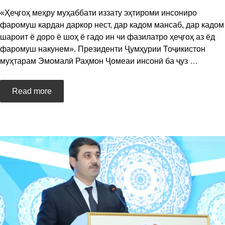
«Ҳеҷгоҳ меҳру муҳаббати иззату эҳтироми инсониро
фаромуш кардан даркор нест, дар кадом мансаб, дар кадом
шароит ё доро ё шоҳ ё гадо ин чи фазилатро ҳеҷгоҳ аз ёд
фаромуш накунем». Президенти Ҷумҳурии Тоҷикистон
муҳтарам Эмомалӣ Раҳмон Ҷомеаи инсонӣ ба ҷуз
…
Read more