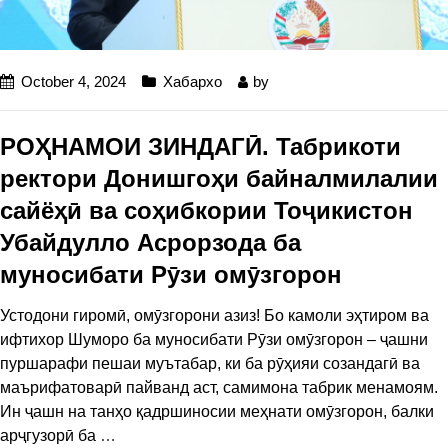
October 4, 2024
Хабархо
by
РОҲНАМОИ ЗИНДАГӢ. Табрикоти
ректори Донишгоҳи байналмилалии
сайёҳӣ ва соҳибкории Тоҷикистон
Убайдулло Асрорзода ба
муносибати Рӯзи омӯзгорон
Устодони гиромӣ, омӯзгорони азиз! Бо камоли эҳтиром ва
ифтихор Шуморо ба муносибати Рӯзи омӯзгорон – ҷашни
пуршарафи пешаи муътабар, ки ба рӯҳияи созандагӣ ва
маърифатоварӣ пайванд аст, самимона табрик менамоям.
Ин ҷашн на танҳо қадршиносии меҳнати омӯзгорон, балки
арҷгузорӣ ба
…