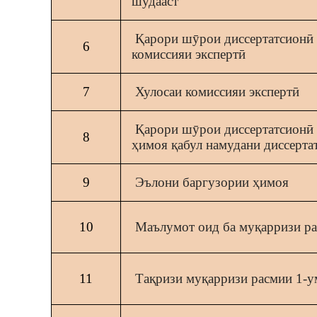
шудааст
Қарори шӯрои диссертатсионӣ 
6
комиссияи экспертӣ
7
Хулосаи комиссияи экспертӣ
Қарори шӯрои диссертатсионӣ 
8
ҳимоя қабул намудани диссерта
9
Эълони баргузории ҳимоя
10
Маълумот оид ба муқарризи р
11
Тақризи муқарризи расмии 1-у