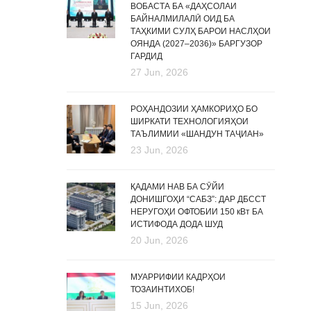
ВОБАСТА БА «ДАҲСОЛАИ
БАЙНАЛМИЛАЛӢ ОИД БА
ТАҲКИМИ СУЛҲ БАРОИ НАСЛҲОИ
ОЯНДА (2027–2036)» БАРГУЗОР
ГАРДИД
27 Jun, 2026
РОҲАНДОЗИИ ҲАМКОРИҲО БО
ШИРКАТИ ТЕХНОЛОГИЯҲОИ
ТАЪЛИМИИ «ШАНДУН ТАҶИАН»
23 Jun, 2026
ҚАДАМИ НАВ БА СӮЙИ
ДОНИШГОҲИ “САБЗ”: ДАР ДБССТ
НЕРУГОҲИ ОФТОБИИ 150 кВт БА
ИСТИФОДА ДОДА ШУД
20 Jun, 2026
МУАРРИФИИ КАДРҲОИ
ТОЗАИНТИХОБ!
15 Jun, 2026