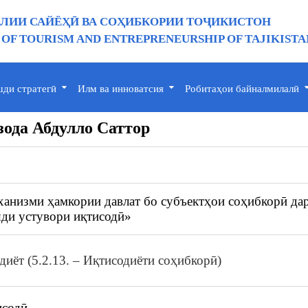
ИИ САЙЁҲӢ ВА СОҲИБКОРИИ ТОҶИКИСТОН
 OF TOURISM AND ENTREPRENEURSHIP OF TAJIKISTA
ди стратегӣ
Илм ва инноватсия
Робитаҳои байналмилалӣ
зода Абдулло Саттор
анизми ҳамкории давлат бо субъектҳои соҳибкорӣ да
ди устувори иқтисодӣ»
одиёт (5.2.13. – Иқтисодиёти соҳибкорӣ)
исодӣ