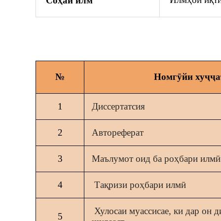
Coҳaи илм
№
Номгӯйи хуҷҷа
1
Диссертатсия
2
Автореферат
3
Маълумот оид ба роҳбари илмӣ
4
Тақризи роҳбари илмӣ
Хулосаи муассисае, ки дар он д
5