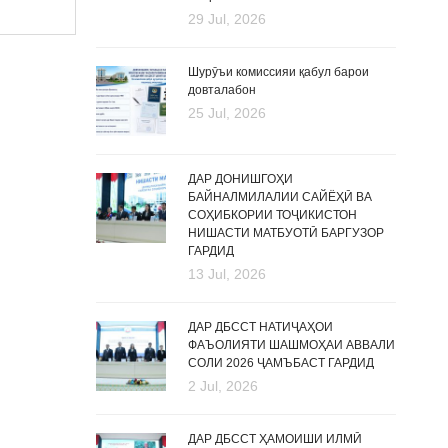
29 Jul, 2026
Шурӯъи комиссияи қабул барои
довталабон
25 Jul, 2026
ДАР ДОНИШГОҲИ
БАЙНАЛМИЛАЛИИ САЙЁҲӢ ВА
СОҲИБКОРИИ ТОҶИКИСТОН
НИШАСТИ МАТБУОТӢ БАРГУЗОР
ГАРДИД
13 Jul, 2026
ДАР ДБССТ НАТИҶАҲОИ
ФАЪОЛИЯТИ ШАШМОҲАИ АВВАЛИ
СОЛИ 2026 ҶАМЪБАСТ ГАРДИД
2 Jul, 2026
ДАР ДБССТ ҲАМОИШИ ИЛМӢ