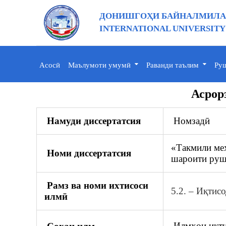
ДОНИШГОҲИ БАЙНАЛМИЛАЛ
INTERNATIONAL UNIVERSITY
Асосӣ
Маълумоти умумӣ
Раванди таълим
Руш
Асрор
Намуди диссертатсия
Номзадӣ
«Такмили мех
Номи диссертатсия
шароити руш
Рамз ва номи ихтисоси
5.2. – Иқтис
илмӣ
Илмҳои иқт