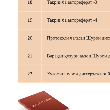
18
Тақриз ба автореферат -3
19
Такриз ба автореферат -4
20
Протоколи ҷаласаи Шӯрои дис
21
Варақаи ҳузури аъзои Шӯрои д
22
Хулосаи шӯрои диссертатсионӣ