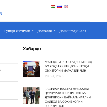
N
Рушди Иҷтимоӣ
Довталаб
Донишгоҳи Сабз
Хабарҳо
МУЛОҚОТИ РЕКТОРИ ДОНИШГОҲ
БО РОҲБАРИЯТИ ДОНИШГОҲИ
р
ОМӮЗГОРИИ МАРКАЗИИ ЧИН
29 Jul, 2026
ТАШРИФИ ВАЗИРИ МУДОФИАИ
ҶУМҲУРИИ ТОҶИКИСТОН БА
ДОНИШГОҲИ БАЙНАЛМИЛАЛИИ
САЙЁҲӢ ВА СОҲИБКОРИИ
ТОҶИКИСТОН