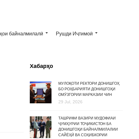
ҳои байналмилалӣ
Рушди Иҷтимоӣ
Хабарҳо
МУЛОҚОТИ РЕКТОРИ ДОНИШГОҲ
БО РОҲБАРИЯТИ ДОНИШГОҲИ
ОМӮЗГОРИИ МАРКАЗИИ ЧИН
29 Jul, 2026
ТАШРИФИ ВАЗИРИ МУДОФИАИ
ҶУМҲУРИИ ТОҶИКИСТОН БА
ДОНИШГОҲИ БАЙНАЛМИЛАЛИИ
САЙЁҲӢ ВА СОҲИБКОРИИ