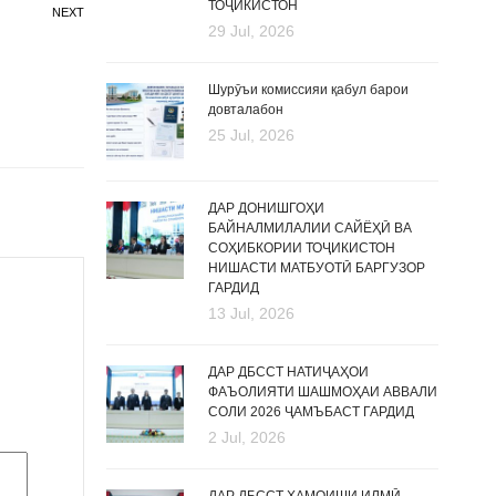
ТОҶИКИСТОН
NEXT
29 Jul, 2026
Шурӯъи комиссияи қабул барои
довталабон
25 Jul, 2026
ДАР ДОНИШГОҲИ
БАЙНАЛМИЛАЛИИ САЙЁҲӢ ВА
СОҲИБКОРИИ ТОҶИКИСТОН
НИШАСТИ МАТБУОТӢ БАРГУЗОР
ГАРДИД
13 Jul, 2026
ДАР ДБССТ НАТИҶАҲОИ
ФАЪОЛИЯТИ ШАШМОҲАИ АВВАЛИ
СОЛИ 2026 ҶАМЪБАСТ ГАРДИД
2 Jul, 2026