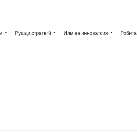
м
Рушди стратегӣ
Илм ва инноватсия
Робита