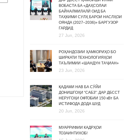
ДАР ДБССТ ҲАМОИШИ ИЛМӢ
ВОБАСТА БА «ДАҲСОЛАИ
БАЙНАЛМИЛАЛӢ ОИД БА
ТАҲКИМИ СУЛҲ БАРОИ НАСЛҲОИ
ОЯНДА (2027–2036)» БАРГУЗОР
ГАРДИД
27 Jun, 2026
РОҲАНДОЗИИ ҲАМКОРИҲО БО
ШИРКАТИ ТЕХНОЛОГИЯҲОИ
ТАЪЛИМИИ «ШАНДУН ТАҶИАН»
23 Jun, 2026
ҚАДАМИ НАВ БА СӮЙИ
ДОНИШГОҲИ “САБЗ”: ДАР ДБССТ
НЕРУГОҲИ ОФТОБИИ 150 кВт БА
ИСТИФОДА ДОДА ШУД
20 Jun, 2026
МУАРРИФИИ КАДРҲОИ
ТОЗАИНТИХОБ!