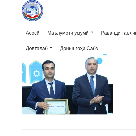
Асосӣ
Маълумоти умумӣ
Раванди таъли
Довталаб
Донишгоҳи Сабз