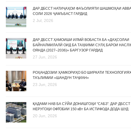
ДАР ДБССТ НАТИҶАҲОИ ФАЪОЛИЯТИ ШАШМОҲАИ АВВ
СОЛИ 2026 ҶАМЪБАСТ ГАРДИД
2 Jul, 2026
ДАР ДБССТ ҲАМОИШИ ИЛМӢ ВОБАСТА БА «ДАҲСОЛАИ
БАЙНАЛМИЛАЛӢ ОИД БА ТАҲКИМИ СУЛҲ БАРОИ НАСЛ
ОЯНДА (2027–2036)» БАРГУЗОР ГАРДИД
27 Jun, 2026
РОҲАНДОЗИИ ҲАМКОРИҲО БО ШИРКАТИ ТЕХНОЛОГИЯ
ТАЪЛИМИИ «ШАНДУН ТАҶИАН»
23 Jun, 2026
ҚАДАМИ НАВ БА СӮЙИ ДОНИШГОҲИ “САБЗ”: ДАР ДБССТ
НЕРУГОҲИ ОФТОБИИ 150 кВт БА ИСТИФОДА ДОДА ШУД
20 Jun, 2026