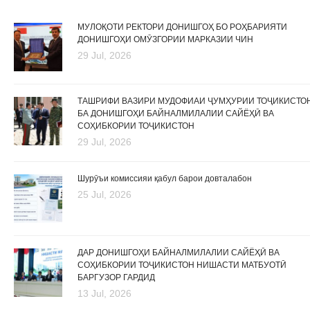
МУЛОҚОТИ РЕКТОРИ ДОНИШГОҲ БО РОҲБАРИЯТИ
ДОНИШГОҲИ ОМӮЗГОРИИ МАРКАЗИИ ЧИН
29 Jul, 2026
ТАШРИФИ ВАЗИРИ МУДОФИАИ ҶУМҲУРИИ ТОҶИКИСТО
БА ДОНИШГОҲИ БАЙНАЛМИЛАЛИИ САЙЁҲӢ ВА
СОҲИБКОРИИ ТОҶИКИСТОН
29 Jul, 2026
Шурӯъи комиссияи қабул барои довталабон
25 Jul, 2026
ДАР ДОНИШГОҲИ БАЙНАЛМИЛАЛИИ САЙЁҲӢ ВА
СОҲИБКОРИИ ТОҶИКИСТОН НИШАСТИ МАТБУОТӢ
БАРГУЗОР ГАРДИД
13 Jul, 2026