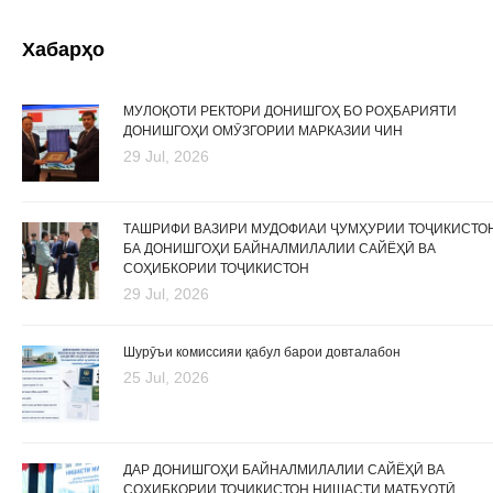
Хабарҳо
МУЛОҚОТИ РЕКТОРИ ДОНИШГОҲ БО РОҲБАРИЯТИ
ДОНИШГОҲИ ОМӮЗГОРИИ МАРКАЗИИ ЧИН
29 Jul, 2026
ТАШРИФИ ВАЗИРИ МУДОФИАИ ҶУМҲУРИИ ТОҶИКИСТО
БА ДОНИШГОҲИ БАЙНАЛМИЛАЛИИ САЙЁҲӢ ВА
СОҲИБКОРИИ ТОҶИКИСТОН
29 Jul, 2026
Шурӯъи комиссияи қабул барои довталабон
25 Jul, 2026
ДАР ДОНИШГОҲИ БАЙНАЛМИЛАЛИИ САЙЁҲӢ ВА
СОҲИБКОРИИ ТОҶИКИСТОН НИШАСТИ МАТБУОТӢ