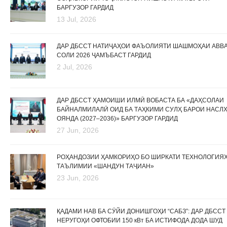
БАРГУЗОР ГАРДИД
13 Jul, 2026
ДАР ДБССТ НАТИҶАҲОИ ФАЪОЛИЯТИ ШАШМОҲАИ АВВ
СОЛИ 2026 ҶАМЪБАСТ ГАРДИД
2 Jul, 2026
ДАР ДБССТ ҲАМОИШИ ИЛМӢ ВОБАСТА БА «ДАҲСОЛАИ
БАЙНАЛМИЛАЛӢ ОИД БА ТАҲКИМИ СУЛҲ БАРОИ НАСЛ
ОЯНДА (2027–2036)» БАРГУЗОР ГАРДИД
27 Jun, 2026
РОҲАНДОЗИИ ҲАМКОРИҲО БО ШИРКАТИ ТЕХНОЛОГИЯ
ТАЪЛИМИИ «ШАНДУН ТАҶИАН»
23 Jun, 2026
ҚАДАМИ НАВ БА СӮЙИ ДОНИШГОҲИ “САБЗ”: ДАР ДБССТ
НЕРУГОҲИ ОФТОБИИ 150 кВт БА ИСТИФОДА ДОДА ШУД